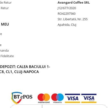
de Retur
Avangard Coffee SRL
e Retur
J12/677/2020
RO42297560
Str. Libertatii, Nr. 255
 MEU
Apahida, Cluj
re
e
omanda
Fidelitate
DEPOZIT: CALEA BACIULUI 1-
C8, CL1, CLUJ-NAPOCA