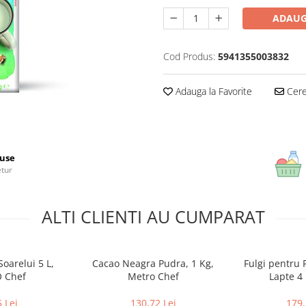
ADAUG
Cod Produs:
5941355003832
Adauga la Favorite
Cere 
use
etur
ALTI CLIENTI AU CUMPARAT
Soarelui 5 L,
Cacao Neagra Pudra, 1 Kg,
Fulgi pentru 
 Chef
Metro Chef
Lapte 4
 Lei
130,72 Lei
179,