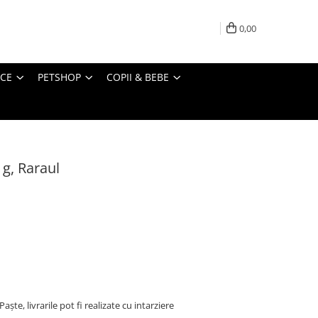
0,00
ICE
PETSHOP
COPII & BEBE
 g, Raraul
ște, livrarile pot fi realizate cu intarziere