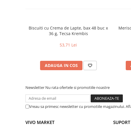
Uniforme medicale de unica
Cutii depozitare
folosinta
Umerase pentru haine si suporturi
Organizatoare imbracaminte si
Biscuiti cu Crema de Lapte, bax 48 buc x
Meriso
incaltaminte
36 g, Tecsa Krembis
Cosuri de gunoi
Carucioare pentru cumparaturi
53,71 Lei
Baterii, acumulatori si
incarcatoare
ADAUGA IN COS
Newsletter
Nu rata ofertele si promotiile noastre
Vreau sa primesc newsletter cu promotiile magazinului. Af
VIVO MARKET
SUPORT 