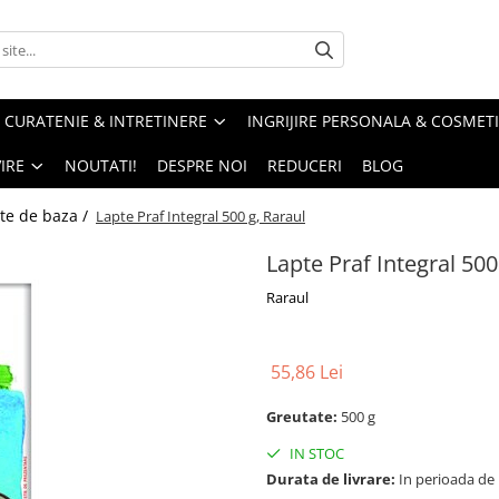
CURATENIE & INTRETINERE
INGRIJIRE PERSONALA & COSMET
IRE
NOUTATI!
DESPRE NOI
REDUCERI
BLOG
te de baza /
Lapte Praf Integral 500 g, Raraul
Lapte Praf Integral 500
Raraul
55,86 Lei
Greutate:
500 g
IN STOC
Durata de livrare:
In perioada de Pa