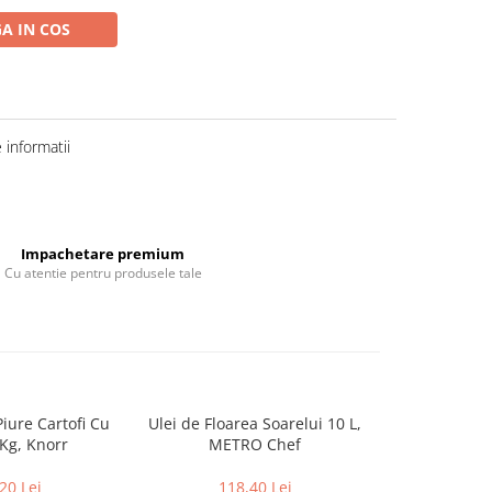
A IN COS
informatii
Impachetare premium
Cu atentie pentru produsele tale
Piure Cartofi Cu
Ulei de Floarea Soarelui 10 L,
Ulei Floare
 Kg, Knorr
METRO Chef
B
20 Lei
118,40 Lei
63