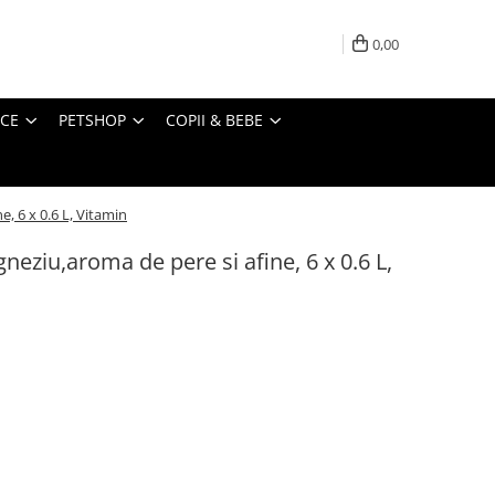
0,00
ICE
PETSHOP
COPII & BEBE
, 6 x 0.6 L, Vitamin
neziu,aroma de pere si afine, 6 x 0.6 L,
i