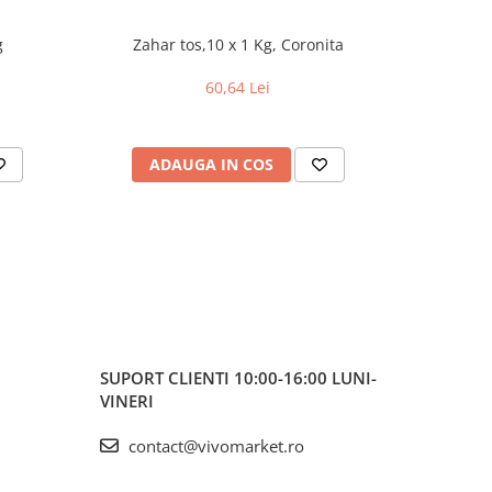
g
Zahar tos,10 x 1 Kg, Coronita
Biscuiti 
60,64 Lei
ADAUGA IN COS
AD
SUPORT CLIENTI
10:00-16:00 LUNI-
VINERI
contact@vivomarket.ro