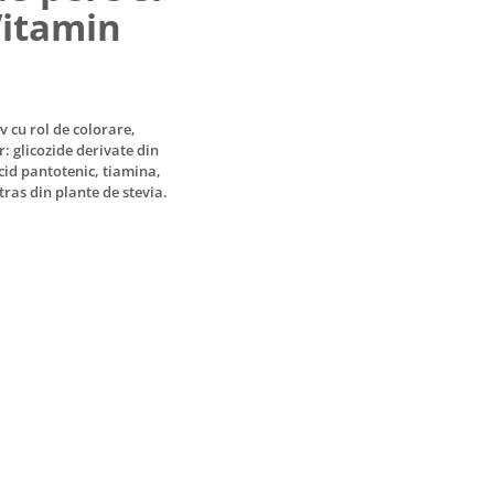
 Vitamin
v cu rol de colorare,
: glicozide derivate din
cid pantotenic, tiamina,
tras din plante de stevia.