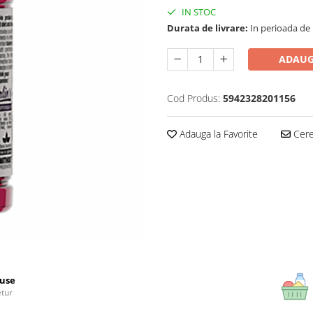
IN STOC
Durata de livrare:
In perioada de Pa
ADAUG
Cod Produs:
5942328201156
Adauga la Favorite
Cere 
use
etur