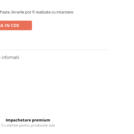
ște, livrarile pot fi realizate cu intarziere
A IN COS
informatii
Impachetare premium
Cu atentie pentru produsele tale