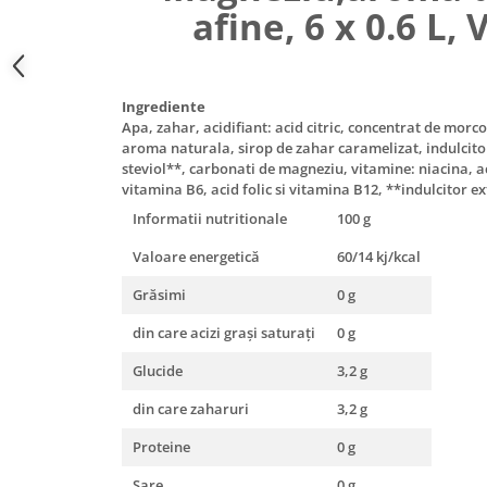
afine, 6 x 0.6 L,
Uniforme medicale de unica
Cutii depozitare
folosinta
Umerase pentru haine si suporturi
Organizatoare imbracaminte si
incaltaminte
Ingrediente
Apa, zahar, acidifiant: acid citric, concentrat de morco
Cosuri de gunoi
aroma naturala, sirop de zahar caramelizat, indulcitor
Carucioare pentru cumparaturi
steviol**, carbonati de magneziu, vitamine: niacina, a
Baterii, acumulatori si
vitamina B6, acid folic si vitamina B12, **indulcitor ex
incarcatoare
Informatii nutritionale
100 g
Valoare energetică
60/14 kj/kcal
Grăsimi
0 g
din care acizi graşi saturaţi
0 g
Glucide
3,2 g
din care zaharuri
3,2 g
Proteine
0 g
Sare
0 g