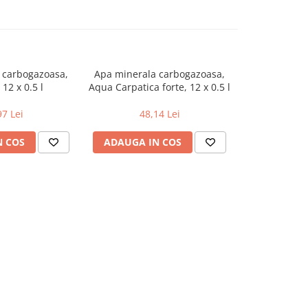
 carbogazoasa,
Apa minerala carbogazoasa,
Apa Minera
12 x 0.5 l
Aqua Carpatica forte, 12 x 0.5 l
sticla, 12 x 
97 Lei
48,14 Lei
57
N COS
ADAUGA IN COS
ADAUGA 