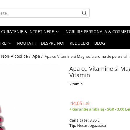
CURATENIE & INTRETINERE
INGRIJIRE PERSONALA & COSMET
IRE
NOUTATI!
DESPRE NOI
REDUCERI
BLOG
 Non-Alcoolice /
Apa /
Apa cu Vitamine si Magneziu,aroma de pere si afine
Apa cu Vitamine si Mag
Vitamin
Vitamin
44,05 Lei
+ Garantie ambalaj - SGR - 3,00 Le
Cantitate:
3.85 L
Tip:
Necarbogazoasa