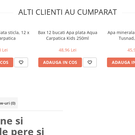
ALTI CLIENTI AU CUMPARAT
ta sticla, 12 x
Bax 12 bucati Apa plata Aqua
Apa minerala
arpatica
Carpatica Kids 250ml
Tusnad, 
 Lei
48,96 Lei
45,
 COS
ADAUGA IN COS
ADAUGA I
ew-uri
(0)
ne si
e pere si