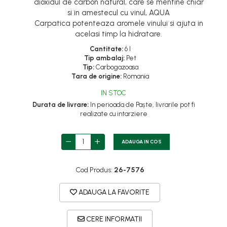
dioxidul de carbon natural, care se mentine chiar
Bureti vase si lavete
si in amestecul cu vinul, AQUA
Fixativ si spuma de par
Folii si pungi alimentare
Carpatica potenteaza aromele vinului si ajuta in
Ceara de par si gel
acelasi timp la hidratare.
Prosoape de hartie si servetele
Produse ingrijire barba si mustata
Cantitate:
6 l
Manusi unica folosinta
Tip ambalaj:
Pet
Igiena intima
Tip:
Carbogazoasa
Vesela unica folosinta
Tara de origine:
Romania
Geluri si deodorante igiena intima
Maturi, mopuri si galeti
IN STOC
Tampoane si absorbante
Accesorii maturi, mopuri & galeti
Durata de livrare:
In perioada de Paște, livrarile pot fi
Scutece adulti
realizate cu intarziere
Produse curatare casa si
Solare
exterior
ADAUGA IN COS
Produse autobronzante
Detergenti universali
Produse cu protectie solara
Solutii dezinfectante
Cod Produs:
26-7576
Igiena dentara
Servetele umede antibacteriene
suprafete
Pasta de dinti
ADAUGA LA FAVORITE
Solutie curatat mobila
Produse manichiura &
pedichiura
CERE INFORMATII
Solutie curatat podele