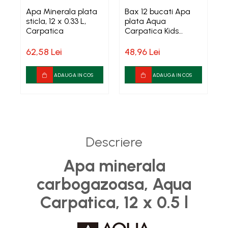
Apa Minerala plata
Bax 12 bucati Apa
A
Baterii, acumulatori si
sticla, 12 x 0.33 L,
plata Aqua
incarcatoare
Carpatica
Carpatica Kids
S
250ml
B
62,58 Lei
48,96 Lei
5
ADAUGA IN COS
ADAUGA IN COS
Descriere
Apa minerala
carbogazoasa, Aqua
Carpatica, 12 x 0.5 l