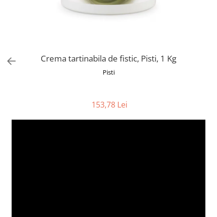
Alte bauturi alcoolice
Hartie igienica
Servetele umede antibacteriene
Chipsuri & Snacksuri
Sosuri si dressinguri
pentru maini
Bauturi Non-Alcoolice
Dezinfectant toaleta
Siropuri si toppinguri
Lotiuni si creme de corp
Bauturi carbogazoase
Detartrant toaleta
Condimente
Tratamente ingrijire corp
Bauturi necarbogazoase
Solutii suprafete baie
Faina, orez & alte alimente de baza
Deodorante si antiperspirante
Bauturi energizante
Odorizant toaleta
Crema tartinabila de fistic, Pisti, 1 Kg
Paste fainoase si cereale
Ceara, benzi si creme depilatoare
Apa
Absorbant umiditate
Pisti
Ulei, otet
Plasturi
Siropuri
Solutii desfundat tevi
Cafea si ceai
Sapun dezinfectant
Perii wc
Gem, miere si alte creme
Ingrijire par
153,78 Lei
Produse curatare bucatarie
tartinabile
Sampon de par
Detergent vase
Dulciuri
Balsam de par
Solutii suprafete bucatarie
Chipsuri & Snaksuri
Tratamente si masca de par
Saci menajeri
Conserve
Vopsea de par si oxidant
Bureti vase si lavete
Bauturi alcoolice
Fixativ si spuma de par
Folii si pungi alimentare
Ceara de par si gel
Prosoape de hartie si servetele
Produse ingrijire barba si mustata
Manusi unica folosinta
Igiena intima
Vesela unica folosinta