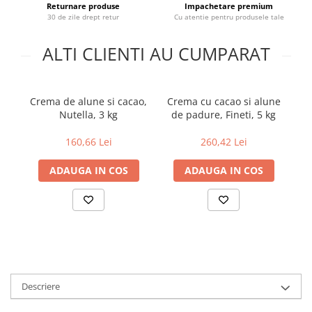
Returnare produse
Impachetare premium
Uniforme medicale de unica
Cutii depozitare
30 de zile drept retur
Cu atentie pentru produsele tale
folosinta
Umerase pentru haine si suporturi
ALTI CLIENTI AU CUMPARAT
Organizatoare imbracaminte si
incaltaminte
Cosuri de gunoi
Crema de alune si cacao,
Crema cu cacao si alune
Pa
Carucioare pentru cumparaturi
Nutella, 3 kg
de padure, Fineti, 5 kg
LA
Baterii, acumulatori si
incarcatoare
160,66 Lei
260,42 Lei
ADAUGA IN COS
ADAUGA IN COS
Descriere