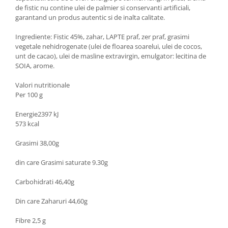
de fistic nu contine ulei de palmier si conservanti artificiali,
garantand un produs autentic si de inalta calitate.
Ingrediente: Fistic 45%, zahar, LAPTE praf, zer praf, grasimi
vegetale nehidrogenate (ulei de floarea soarelui, ulei de cocos,
unt de cacao), ulei de masline extravirgin, emulgator: lecitina de
SOIA, arome.
Valori nutritionale
Per 100 g
Energie2397 kJ
573 kcal
Grasimi 38,00g
din care Grasimi saturate 9.30g
Carbohidrati 46,40g
Din care Zaharuri 44,60g
Fibre 2,5 g