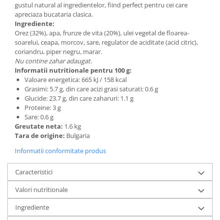
gustul natural al ingredientelor, fiind perfect pentru cei care
apreciaza bucataria clasica.
Ingrediente:
Orez (32%), apa, frunze de vita (20%), ulei vegetal de floarea-
soarelui, ceapa, morcov, sare, regulator de aciditate (acid citric),
coriandru, piper negru, marar.
Nu contine zahar adaugat.
Informatii nutritionale pentru 100 g:
Valoare energetica: 665 kJ / 158 kcal
Grasimi: 5.7 g, din care acizi grasi saturati: 0.6 g
Glucide: 23.7 g, din care zaharuri: 1.1 g
Proteine: 3 g
Sare: 0.6 g
Greutate neta:
1.6 kg
Tara de origine:
Bulgaria
Informatii conformitate produs
Caracteristici
Valori nutritionale
Ingrediente