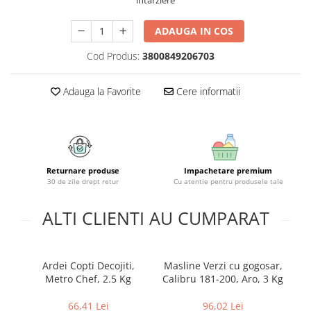
intarziere
Geluri si deodorante igiena intima
Maturi, mopuri si galeti
Tampoane si absorbante
Accesorii maturi, mopuri & galeti
ADAUGA IN COS
Scutece adulti
Produse curatare casa si exterior
Cod Produs:
3800849206703
Solare
Detergenti universali
Produse autobronzante
Solutii dezinfectante
Adauga la Favorite
Cere informatii
Produse cu protectie solara
Servetele umede antibacteriene
suprafete
Igiena dentara
Solutie curatat mobila
Pasta de dinti
Solutie curatat podele
Produse manichiura & pedichiura
Solutie curatat geamuri
Returnare produse
Impachetare premium
Oja
30 de zile drept retur
Cu atentie pentru produsele tale
Stergatoare geam
Dizolvante si tratamente pentru
Solutie curatat covoare
unghii
ALTI CLIENTI AU CUMPARAT
Insecticide & capcane
Machiaj
Produse ingrijire incaltaminte si
Luciu si balsam de buze
accesorii
Ardei Copti Decojiti,
Masline Verzi cu gogosar,
Produse dezinfectante
Masini curatat pardoseli
Metro Chef, 2.5 Kg
Calibru 181-200, Aro, 3 Kg
Alcool sanitar
Odorizant camera
Consumabile sanitare
66,41 Lei
96,02 Lei
Organizare si depozitare