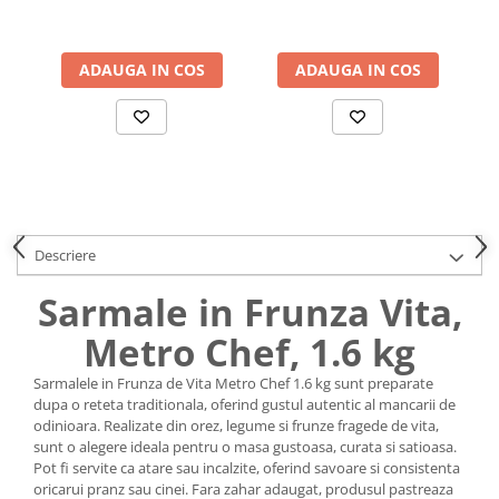
Uniforme medicale de unica
Cutii depozitare
folosinta
Umerase pentru haine si suporturi
ADAUGA IN COS
ADAUGA IN COS
Organizatoare imbracaminte si
incaltaminte
Cosuri de gunoi
Carucioare pentru cumparaturi
Baterii, acumulatori si
incarcatoare
Descriere
Sarmale in Frunza Vita,
Metro Chef, 1.6 kg
Sarmalele in Frunza de Vita Metro Chef 1.6 kg sunt preparate
dupa o reteta traditionala, oferind gustul autentic al mancarii de
odinioara. Realizate din orez, legume si frunze fragede de vita,
sunt o alegere ideala pentru o masa gustoasa, curata si satioasa.
Pot fi servite ca atare sau incalzite, oferind savoare si consistenta
oricarui pranz sau cinei. Fara zahar adaugat, produsul pastreaza