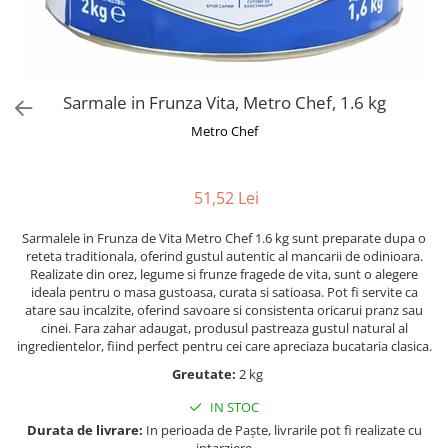
Alte bauturi alcoolice
Hartie igienica
Servetele umede antibacteriene
Chipsuri & Snacksuri
Sosuri si dressinguri
pentru maini
Bauturi Non-Alcoolice
Dezinfectant toaleta
Siropuri si toppinguri
Lotiuni si creme de corp
Bauturi carbogazoase
Detartrant toaleta
Condimente
Tratamente ingrijire corp
Bauturi necarbogazoase
Solutii suprafete baie
Sarmale in Frunza Vita, Metro Chef, 1.6 kg
Faina, orez & alte alimente de baza
Deodorante si antiperspirante
Bauturi energizante
Odorizant toaleta
Paste fainoase si cereale
Ceara, benzi si creme depilatoare
Metro Chef
Apa
Absorbant umiditate
Ulei, otet
Plasturi
Siropuri
Solutii desfundat tevi
Cafea si ceai
Sapun dezinfectant
Perii wc
51,52 Lei
Gem, miere si alte creme
Ingrijire par
Produse curatare bucatarie
tartinabile
Sarmalele in Frunza de Vita Metro Chef 1.6 kg sunt preparate dupa o
Sampon de par
Detergent vase
Dulciuri
reteta traditionala, oferind gustul autentic al mancarii de odinioara.
Balsam de par
Solutii suprafete bucatarie
Realizate din orez, legume si frunze fragede de vita, sunt o alegere
Chipsuri & Snaksuri
Tratamente si masca de par
ideala pentru o masa gustoasa, curata si satioasa. Pot fi servite ca
Saci menajeri
Conserve
atare sau incalzite, oferind savoare si consistenta oricarui pranz sau
Vopsea de par si oxidant
Bureti vase si lavete
cinei. Fara zahar adaugat, produsul pastreaza gustul natural al
Bauturi alcoolice
Fixativ si spuma de par
ingredientelor, fiind perfect pentru cei care apreciaza bucataria clasica.
Folii si pungi alimentare
Ceara de par si gel
Greutate:
2 kg
Prosoape de hartie si servetele
Produse ingrijire barba si mustata
Manusi unica folosinta
IN STOC
Igiena intima
Vesela unica folosinta
Durata de livrare:
In perioada de Paște, livrarile pot fi realizate cu