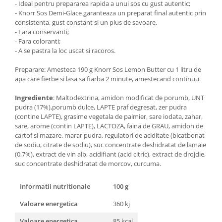
- Ideal pentru prepararea rapida a unui sos cu gust autentic;
- Knorr Sos Demi-Glace garanteaza un preparat final autentic prin
consistenta, gust constant si un plus de savoare.
- Fara conservanti;
- Fara coloranti;
- A se pastra la loc uscat si racoros.
Preparare: Amesteca 190 g Knorr Sos Lemon Butter cu 1 litru de
apa care fierbe si lasa sa fiarba 2 minute, amestecand continuu.
Ingrediente
: Maltodextrina, amidon modificat de porumb, UNT
pudra (17%),porumb dulce, LAPTE praf degresat, zer pudra
(contine LAPTE), grasime vegetala de palmier, sare iodata, zahar,
sare, arome (contin LAPTE), LACTOZA, faina de GRAU, amidon de
cartof si mazare, marar pudra, regulatori de aciditate (bicatbonat
de sodiu, citrate de sodiu), suc concentrate deshidratat de lamaie
(0,7%), extract de vin alb, acidifiant (acid citric), extract de drojdie,
suc concentrate deshidratat de morcov, curcuma.
Informatii nutritionale
100 g
Valoare energetica
360 kj
Valoare energetica
85 kcal