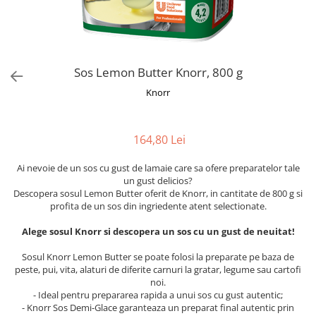
Alte bauturi alcoolice
Hartie igienica
Servetele umede antibacteriene
Chipsuri & Snacksuri
Sosuri si dressinguri
pentru maini
Bauturi Non-Alcoolice
Dezinfectant toaleta
Siropuri si toppinguri
Lotiuni si creme de corp
Bauturi carbogazoase
Detartrant toaleta
Condimente
Tratamente ingrijire corp
Bauturi necarbogazoase
Solutii suprafete baie
Sos Lemon Butter Knorr, 800 g
Faina, orez & alte alimente de baza
Deodorante si antiperspirante
Bauturi energizante
Odorizant toaleta
Paste fainoase si cereale
Ceara, benzi si creme depilatoare
Knorr
Apa
Absorbant umiditate
Ulei, otet
Plasturi
Siropuri
Solutii desfundat tevi
Cafea si ceai
Sapun dezinfectant
Perii wc
164,80 Lei
Gem, miere si alte creme
Ingrijire par
Produse curatare bucatarie
tartinabile
Ai nevoie de un sos cu gust de lamaie care sa ofere preparatelor tale
Sampon de par
Detergent vase
Dulciuri
un gust delicios?
Balsam de par
Solutii suprafete bucatarie
Descopera sosul Lemon Butter oferit de Knorr, in cantitate de 800 g si
Chipsuri & Snaksuri
Tratamente si masca de par
profita de un sos din ingriedente atent selectionate.
Saci menajeri
Conserve
Vopsea de par si oxidant
Bureti vase si lavete
Alege sosul Knorr si descopera un sos cu un gust de neuitat!
Bauturi alcoolice
Fixativ si spuma de par
Folii si pungi alimentare
Sosul Knorr Lemon Butter se poate folosi la preparate pe baza de
Ceara de par si gel
Prosoape de hartie si servetele
peste, pui, vita, alaturi de diferite carnuri la gratar, legume sau cartofi
Produse ingrijire barba si mustata
noi.
Manusi unica folosinta
- Ideal pentru prepararea rapida a unui sos cu gust autentic;
Igiena intima
Vesela unica folosinta
- Knorr Sos Demi-Glace garanteaza un preparat final autentic prin