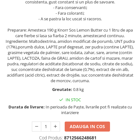
Geluri si deodorante igiena intima
Maturi, mopuri si galeti
consistenta, gust constant si un plus de savoare.
- Fara conservanti;
Tampoane si absorbante
Accesorii maturi, mopuri & galeti
- Fara coloranti;
Scutece adulti
Produse curatare casa si exterior
- A se pastra la loc uscat si racoros.
Solare
Detergenti universali
Preparare: Amesteca 190 g Knorr Sos Lemon Butter cu 1 litru de apa
Produse autobronzante
care fierbe si lasa sa fiarba 2 minute, amestecand continuu.
Solutii dezinfectante
Ingrediente: Maltodextrina, amidon modificat de porumb, UNT pudra
Produse cu protectie solara
Servetele umede antibacteriene
(17%),porumb dulce, LAPTE praf degresat, zer pudra (contine LAPTE),
suprafete
Igiena dentara
grasime vegetala de palmier, sare iodata, zahar, sare, arome (contin
LAPTE), LACTOZA, faina de GRAU, amidon de cartof si mazare, marar
Solutie curatat mobila
Pasta de dinti
pudra, regulatori de aciditate (bicatbonat de sodiu, citrate de sodiu),
Solutie curatat podele
suc concentrate deshidratat de lamaie (0,7%), extract de vin alb,
Produse manichiura & pedichiura
Solutie curatat geamuri
acidifiant (acid citric), extract de drojdie, suc concentrate deshidratat
Oja
de morcov, curcuma.
Stergatoare geam
Dizolvante si tratamente pentru
Greutate:
0.8 kg
Solutie curatat covoare
unghii
Insecticide & capcane
IN STOC
Machiaj
Durata de livrare:
In perioada de Paște, livrarile pot fi realizate cu
Produse ingrijire incaltaminte si
Luciu si balsam de buze
intarziere
accesorii
Produse dezinfectante
Masini curatat pardoseli
ADAUGA IN COS
Alcool sanitar
Odorizant camera
Consumabile sanitare
Cod Produs:
8712566248681
Organizare si depozitare