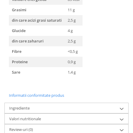
Grasimi
11 g
din care acizi grasi saturati
2,5 g
Glucide
4 g
din care zaharuri
2,5 g
Fibre
<0,5 g
Proteine
0,9 g
Sare
1,4 g
Informatii conformitate produs
Ingrediente
Valori nutritionale
Review-uri
(0)