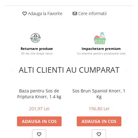
Uniforme medicale de unica
Cutii depozitare
folosinta
Adauga la Favorite
Cere informatii
Umerase pentru haine si suporturi
Organizatoare imbracaminte si
incaltaminte
Cosuri de gunoi
Carucioare pentru cumparaturi
Returnare produse
Impachetare premium
Baterii, acumulatori si
30 de zile drept retur
Cu atentie pentru produsele tale
incarcatoare
ALTI CLIENTI AU CUMPARAT
Baza pentru Sos de
Sos Brun Spaniol Knorr, 1
Friptura Knorr, 1.4 kg
Kg
201,97 Lei
196,80 Lei
ADAUGA IN COS
ADAUGA IN COS