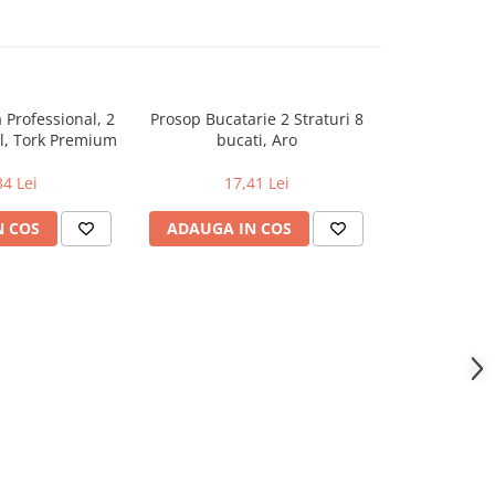
a Professional, 2
Prosop Bucatarie 2 Straturi 8
Spray Sp
ml, Tork Premium
bucati, Aro
Original
34 Lei
17,41 Lei
21
N COS
ADAUGA IN COS
ADAUGA 