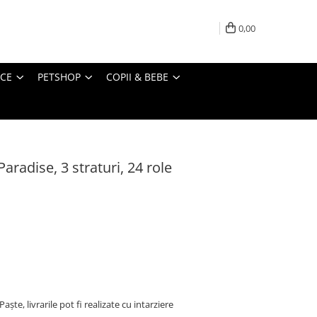
0,00
ICE
PETSHOP
COPII & BEBE
aradise, 3 straturi, 24 role
ște, livrarile pot fi realizate cu intarziere