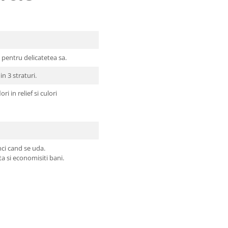
a pentru delicatetea sa.
n 3 straturi.
 in relief si culori
nci cand se uda.
ta si economisiti bani.