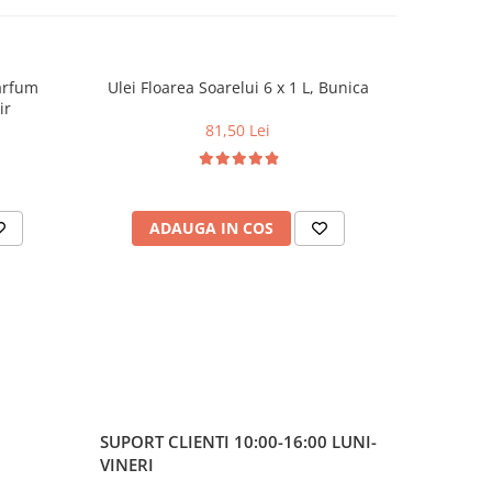
arfum
Ulei Floarea Soarelui 6 x 1 L, Bunica
Gem de C
ir
81,50 Lei
ADAUGA IN COS
AD
SUPORT CLIENTI
10:00-16:00 LUNI-
VINERI