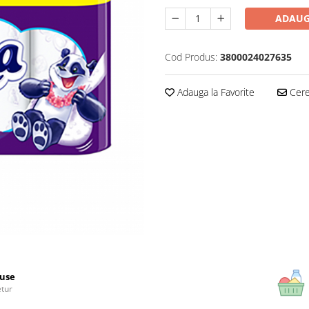
ADAUG
Cod Produs:
3800024027635
Adauga la Favorite
Cere 
use
etur