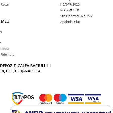
e Retur
J12/677/2020
RO42297560
Str. Libertatii, Nr. 255
 MEU
Apahida, Cluj
re
e
omanda
Fidelitate
DEPOZIT: CALEA BACIULUI 1-
C8, CL1, CLUJ-NAPOCA