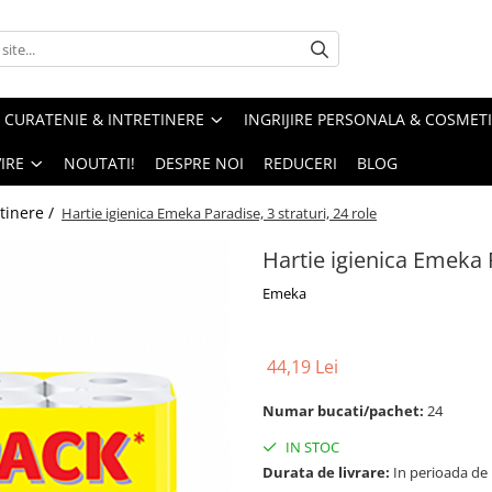
CURATENIE & INTRETINERE
INGRIJIRE PERSONALA & COSMET
IRE
NOUTATI!
DESPRE NOI
REDUCERI
BLOG
tinere /
Hartie igienica Emeka Paradise, 3 straturi, 24 role
Hartie igienica Emeka P
Emeka
44,19 Lei
Numar bucati/pachet:
24
IN STOC
Durata de livrare:
In perioada de Pa