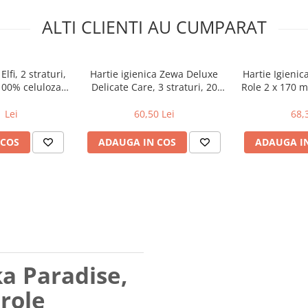
ALTI CLIENTI AU CUMPARAT
Elfi, 2 straturi,
Hartie igienica Zewa Deluxe
Hartie Igienic
100% celuloza,
Delicate Care, 3 straturi, 20
Role 2 x 170 
i
role
 Lei
60,50 Lei
68,
 COS
ADAUGA IN COS
ADAUGA I
a Paradise,
 role