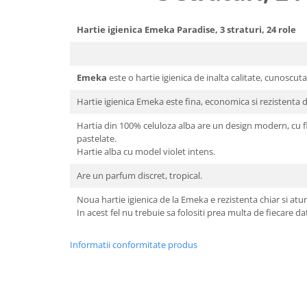
Uniforme medicale de unica
Cutii depozitare
folosinta
Hartie igienica Emeka Paradise, 3 straturi, 24 role
Umerase pentru haine si suporturi
Organizatoare imbracaminte si
incaltaminte
Emeka
este o hartie igienica de inalta calitate, cunoscut
Cosuri de gunoi
Carucioare pentru cumparaturi
Hartie igienica Emeka este fina, economica si rezistenta di
Baterii, acumulatori si
Hartia din 100% celuloza alba are un design modern, cu flori
incarcatoare
pastelate.
Hartie alba cu model violet intens.
Are un parfum discret, tropical.
Noua hartie igienica de la Emeka e rezistenta chiar si atu
In acest fel nu trebuie sa folositi prea multa de fiecare da
Informatii conformitate produs