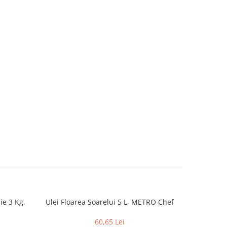
e 3 Kg,
Ulei Floarea Soarelui 5 L, METRO Chef
Biscui
60,65 Lei