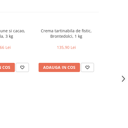
une si cacao,
Crema tartinabila de fistic,
Gem Prune Pr
la, 3 kg
Brontedolci, 1 kg
A
66 Lei
135,90 Lei
69
N COS
ADAUGA IN COS
ADAUGA 