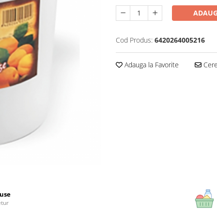
ADAUG
Cod Produs:
6420264005216
Adauga la Favorite
Cere 
use
etur