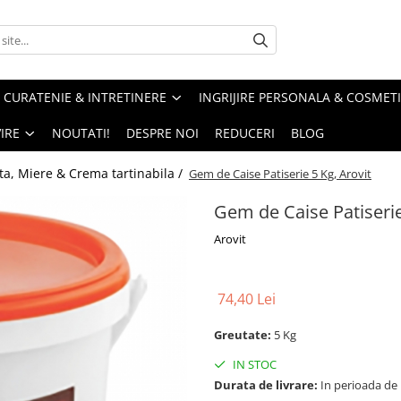
CURATENIE & INTRETINERE
INGRIJIRE PERSONALA & COSMET
IRE
NOUTATI!
DESPRE NOI
REDUCERI
BLOG
ta, Miere & Crema tartinabila /
Gem de Caise Patiserie 5 Kg, Arovit
Gem de Caise Patiserie
Arovit
74,40 Lei
Greutate:
5 Kg
IN STOC
Durata de livrare:
In perioada de Pa