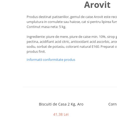
Arovit
Uniforme medicale de unica
Cutii depozitare
folosinta
Umerase pentru haine si suporturi
Produs destinat patiseriilor, gemul de caise Arovit este rec
Organizatoare imbracaminte si
umplutura in cornulete sau haiose, cat si pentru lipirea fursec
incaltaminte
Continut masa neta: 5 kg.
Cosuri de gunoi
Ingrediente: piure de mere, piure de caise min. 10%, sirop g
Carucioare pentru cumparaturi
pectina, acidifiant acid citric, antioxidant acid ascorbic, 
Baterii, acumulatori si
sodiu, sorbat de potasiu, colorant natural E160. Preparat c
incarcatoare
produs finit.
Informatii conformitate produs
Biscuiti de Casa 2 Kg, Aro
Corn
41,38 Lei