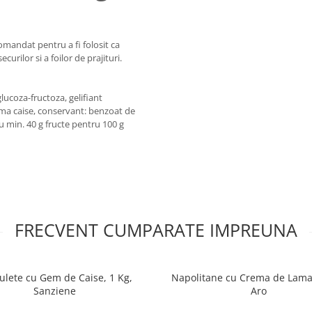
omandat pentru a fi folosit ca
urilor si a foilor de prajituri.
lucoza-fructoza, gelifiant
aroma caise, conservant: benzoat de
u min. 40 g fructe pentru 100 g
FRECVENT CUMPARATE IMPREUNA
ulete cu Gem de Caise, 1 Kg,
Napolitane cu Crema de Lamai
Sanziene
Aro