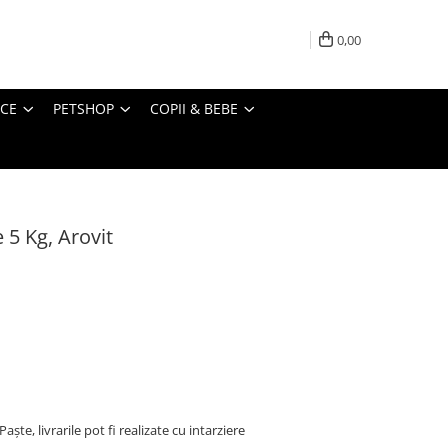
0,00
ICE
PETSHOP
COPII & BEBE
 5 Kg, Arovit
ște, livrarile pot fi realizate cu intarziere