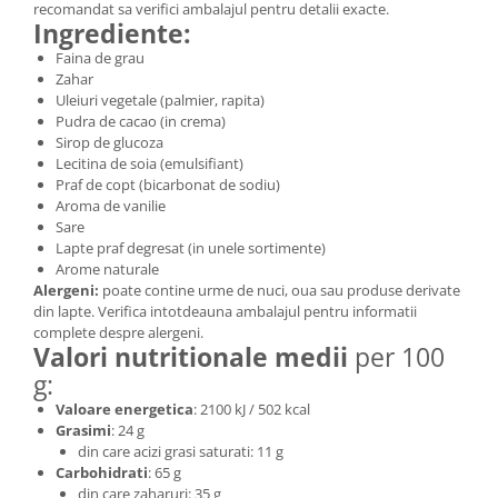
recomandat sa verifici ambalajul pentru detalii exacte.
Ingrediente:
Faina de grau
Zahar
Uleiuri vegetale (palmier, rapita)
Pudra de cacao (in crema)
Sirop de glucoza
Lecitina de soia (emulsifiant)
Praf de copt (bicarbonat de sodiu)
Aroma de vanilie
Sare
Lapte praf degresat (in unele sortimente)
Arome naturale
Alergeni:
poate contine urme de nuci, oua sau produse derivate
din lapte. Verifica intotdeauna ambalajul pentru informatii
complete despre alergeni.
Valori nutritionale medii
per 100
g:
Valoare energetica
: 2100 kJ / 502 kcal
Grasimi
: 24 g
din care acizi grasi saturati: 11 g
Carbohidrati
: 65 g
din care zaharuri: 35 g