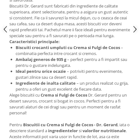
si savuroasa.
Biscuitii Dr. Gerard sunt fabricati din ingrediente de calitate
superioara, atent selectionate, pentru a asigura un gust autentic
si consistent. Fie ca ii savurezi la micul dejun, cu o ceasca de ceai
sau cafea, sau ca desert dupa masa, acesti biscuiti vor deveni
rapid preferatii tai. Pachetul mare ii face ideali pentru evenimente
speciale sau pentru a fi savurati pe o perioada mai lunga.
Caracteristici principale:
Biscuiti crocanti umpluti cu Crema si Fulgi de Cocos
–
combinatia perfecta intre crocant si cremos.
Ambalaj generos de 935 g
– perfect pentru a fi impartit sau
pentru o gustare indelungata.
Ideal pentru orice ocazie
– potriviti pentru evenimente,
gustari zilnice sau ca desert rapid.
Ingrediente de inalta calitate
– un produs realizat cu grija,
pentru a oferi un gust excelent de fiecare data.
Alege biscuitii cu
Crema si Fulgi de Cocos
Dr. Gerard pentru un
desert savuros, crocant si bogat in cocos. Perfecti pentru a fi
savurati alaturi de cei dragi sau pentru un moment de rasfat
personal!
Pentru
Biscuitii cu Crema si Fulgi de Cocos - Dr. Gerard
, iata o
descriere standard a
ingredientelor
si
valorilor nutritionale
.
Aceste informatii pot varia usor in functie de lot, asa ca este