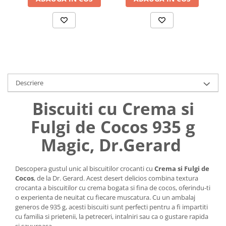
Uniforme medicale de unica
Cutii depozitare
folosinta
Umerase pentru haine si suporturi
Organizatoare imbracaminte si
incaltaminte
Cosuri de gunoi
Carucioare pentru cumparaturi
Descriere
Baterii, acumulatori si
incarcatoare
Biscuiti cu Crema si
Fulgi de Cocos 935 g
Magic, Dr.Gerard
Descopera gustul unic al biscuitilor crocanti cu
Crema si Fulgi de
Cocos
, de la Dr. Gerard. Acest desert delicios combina textura
crocanta a biscuitilor cu crema bogata si fina de cocos, oferindu-ti
o experienta de neuitat cu fiecare muscatura. Cu un ambalaj
generos de 935 g, acesti biscuiti sunt perfecti pentru a fi impartiti
cu familia si prietenii, la petreceri, intalniri sau ca o gustare rapida