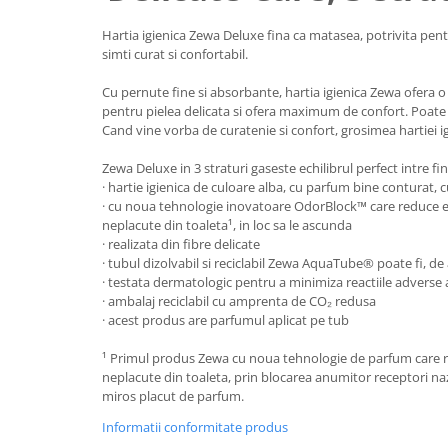
Uniforme medicale de unica
Cutii depozitare
Hartia igienica Zewa Deluxe fina ca matasea, potrivita pentr
folosinta
Umerase pentru haine si suporturi
simti curat si confortabil.
Organizatoare imbracaminte si
Cu pernute fine si absorbante, hartia igienica Zewa ofera o 
incaltaminte
pentru pielea delicata si ofera maximum de confort. Poate fi
Cosuri de gunoi
Cand vine vorba de curatenie si confort, grosimea hartiei i
Carucioare pentru cumparaturi
Zewa Deluxe in 3 straturi gaseste echilibrul perfect intre fin
Baterii, acumulatori si
· hartie igienica de culoare alba, cu parfum bine conturat,
incarcatoare
· cu noua tehnologie inovatoare OdorBlock™ care reduce ef
neplacute din toaleta¹, in loc sa le ascunda
· realizata din fibre delicate
· tubul dizolvabil si reciclabil Zewa AquaTube® poate fi, d
· testata dermatologic pentru a minimiza reactiile adverse al
· ambalaj reciclabil cu amprenta de CO₂ redusa
· acest produs are parfumul aplicat pe tub
¹ Primul produs Zewa cu noua tehnologie de parfum care r
neplacute din toaleta, prin blocarea anumitor receptori naz
miros placut de parfum.
Informatii conformitate produs