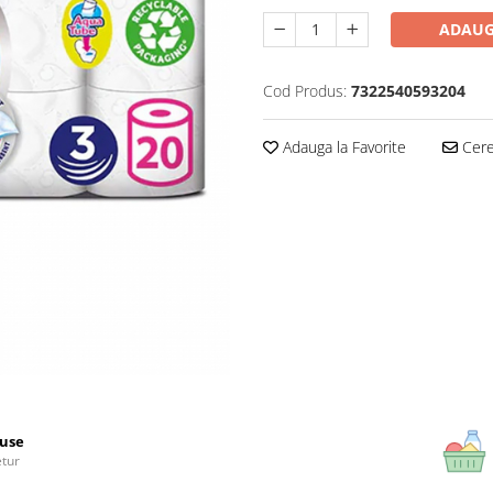
ADAUG
Cod Produs:
7322540593204
Adauga la Favorite
Cere 
use
etur