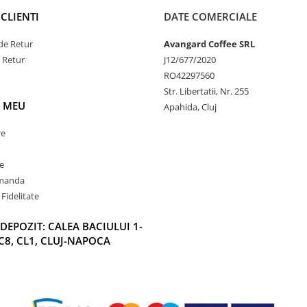
CLIENTI
DATE COMERCIALE
de Retur
Avangard Coffee SRL
e Retur
J12/677/2020
RO42297560
Str. Libertatii, Nr. 255
 MEU
Apahida, Cluj
re
e
omanda
Fidelitate
DEPOZIT: CALEA BACIULUI 1-
C8, CL1, CLUJ-NAPOCA