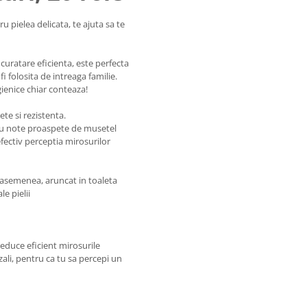
u pielea delicata, te ajuta sa te
curatare eficienta, este perfecta
 folosita de intreaga familie.
gienice chiar conteaza!
ete si rezistenta.
 cu note proaspete de musetel
ectiv perceptia mirosurilor
e asemenea, aruncat in toaleta
e pielii
educe eficient mirosurile
ali, pentru ca tu sa percepi un