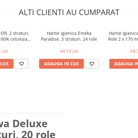
ALTI CLIENTI AU CUMPARAT
Elfi, 2 straturi,
Hartie igienica Emeka
Hartie Igienic
100% celuloza,
Paradise, 3 straturi, 24 role
Role 2 x 170 
i
 Lei
44,19 Lei
68,
 COS
ADAUGA IN COS
ADAUGA I
ewa Deluxe
turi, 20 role