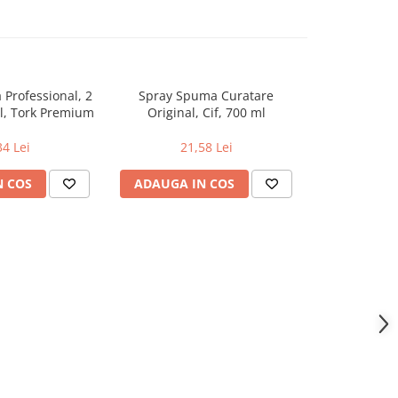
a Professional, 2
Spray Spuma Curatare
Spray pen
ml, Tork Premium
Original, Cif, 700 ml
inoxului,
34 Lei
21,58 Lei
19
N COS
ADAUGA IN COS
ADAUGA 