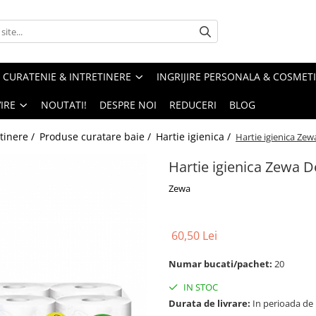
CURATENIE & INTRETINERE
INGRIJIRE PERSONALA & COSMET
IRE
NOUTATI!
DESPRE NOI
REDUCERI
BLOG
tinere /
Produse curatare baie /
Hartie igienica /
Hartie igienica Zewa
Hartie igienica Zewa De
Zewa
60,50 Lei
Numar bucati/pachet:
20
IN STOC
Durata de livrare:
In perioada de Pa