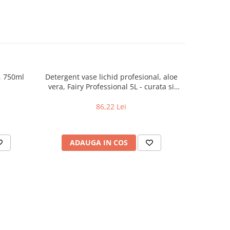
, 750ml
Detergent vase lichid profesional, aloe
Balsam de 
vera, Fairy Professional 5L - curata si
dizolva grasimile
86,22 Lei
ADAUGA IN COS
AD