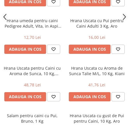
ADAUGA IN COS
ADAUGA IN COS
Uniforme medicale de unica
Cutii depozitare
folosinta
Umerase pentru haine si suporturi
Hrana umeda pentru caini
Hrana Uscata cu Pui pentru
Organizatoare imbracaminte si
Pedigree Adult, Vita, in Aspic
Caini Adulti 3 Kg, Aro
incaltaminte
400g
Cosuri de gunoi
12,70 Lei
16,00 Lei
Carucioare pentru cumparaturi
ADAUGA IN COS
ADAUGA IN COS
Baterii, acumulatori si
incarcatoare
Hrana Uscata pentru Caini cu
Hrana Uscata cu Aroma de
Aroma de Sunca, 10 Kg,
Sunca Talie M/L, 10 Kg, Kiani
Thank'Q Standard
48,78 Lei
41,76 Lei
ADAUGA IN COS
ADAUGA IN COS
Salam pentru caini cu Pui,
Hrana Uscata cu gust de Pui
Bruno, 1 Kg
pentru Caini, 10 Kg, Aro