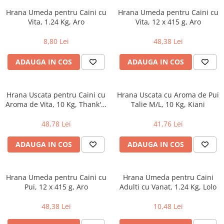
Geluri si deodorante igiena intima
Maturi, mopuri si galeti
Hrana Umeda pentru Caini cu
Hrana Umeda pentru Caini cu
Tampoane si absorbante
Accesorii maturi, mopuri & galeti
Vita, 1.24 Kg, Aro
Vita, 12 x 415 g, Aro
Scutece adulti
Produse curatare casa si exterior
8,80 Lei
48,38 Lei
Solare
Detergenti universali
Produse autobronzante
Solutii dezinfectante
ADAUGA IN COS
ADAUGA IN COS
Produse cu protectie solara
Servetele umede antibacteriene
suprafete
Igiena dentara
Solutie curatat mobila
Hrana Uscata pentru Caini cu
Hrana Uscata cu Aroma de Pui
Pasta de dinti
Aroma de Vita, 10 Kg, Thank'Q
Talie M/L, 10 Kg, Kiani
Solutie curatat podele
Produse manichiura & pedichiura
Standard
Solutie curatat geamuri
48,78 Lei
41,76 Lei
Oja
Stergatoare geam
Dizolvante si tratamente pentru
ADAUGA IN COS
ADAUGA IN COS
Solutie curatat covoare
unghii
Insecticide & capcane
Machiaj
Produse ingrijire incaltaminte si
Hrana Umeda pentru Caini cu
Hrana Umeda pentru Caini
Luciu si balsam de buze
accesorii
Pui, 12 x 415 g, Aro
Adulti cu Vanat, 1.24 Kg, Lolo
Produse dezinfectante
Masini curatat pardoseli
48,38 Lei
10,48 Lei
Alcool sanitar
Odorizant camera
Consumabile sanitare
Organizare si depozitare