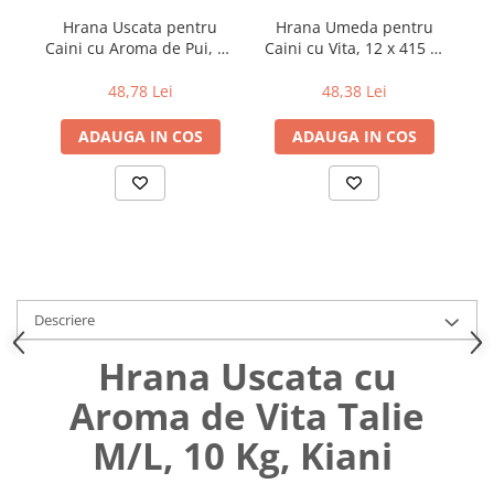
Uniforme medicale de unica
Cutii depozitare
Hrana Uscata pentru
Hrana Umeda pentru
folosinta
Caini cu Aroma de Pui, 10
Caini cu Vita, 12 x 415 g,
C
Umerase pentru haine si suporturi
Kg, Thank'Q Standard
Aro
Organizatoare imbracaminte si
48,78 Lei
48,38 Lei
incaltaminte
Cosuri de gunoi
ADAUGA IN COS
ADAUGA IN COS
Carucioare pentru cumparaturi
Baterii, acumulatori si
incarcatoare
Descriere
Hrana Uscata cu
Aroma de Vita Talie
M/L, 10 Kg, Kiani