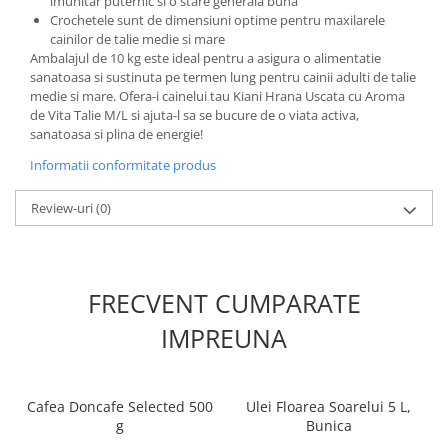
imunitar puternic si o stare generala buna
Crochetele sunt de dimensiuni optime pentru maxilarele
cainilor de talie medie si mare
Ambalajul de 10 kg este ideal pentru a asigura o alimentatie
sanatoasa si sustinuta pe termen lung pentru cainii adulti de talie
medie si mare. Ofera-i cainelui tau Kiani Hrana Uscata cu Aroma
de Vita Talie M/L si ajuta-l sa se bucure de o viata activa,
sanatoasa si plina de energie!
Informatii conformitate produs
Review-uri
(0)
FRECVENT CUMPARATE
IMPREUNA
Cafea Doncafe Selected 500
Ulei Floarea Soarelui 5 L,
g
Bunica