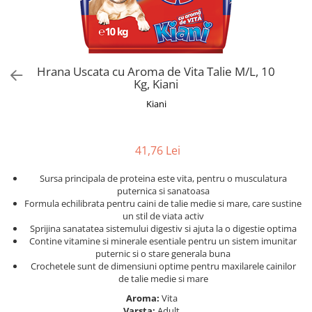
Alte bauturi alcoolice
Hartie igienica
Servetele umede antibacteriene
Chipsuri & Snacksuri
Sosuri si dressinguri
pentru maini
Bauturi Non-Alcoolice
Dezinfectant toaleta
Siropuri si toppinguri
Lotiuni si creme de corp
Bauturi carbogazoase
Detartrant toaleta
Condimente
Tratamente ingrijire corp
Bauturi necarbogazoase
Solutii suprafete baie
Hrana Uscata cu Aroma de Vita Talie M/L, 10
Faina, orez & alte alimente de baza
Deodorante si antiperspirante
Bauturi energizante
Odorizant toaleta
Kg, Kiani
Paste fainoase si cereale
Ceara, benzi si creme depilatoare
Apa
Absorbant umiditate
Kiani
Ulei, otet
Plasturi
Siropuri
Solutii desfundat tevi
Cafea si ceai
Sapun dezinfectant
Perii wc
Gem, miere si alte creme
Ingrijire par
41,76 Lei
Produse curatare bucatarie
tartinabile
Sampon de par
Detergent vase
Dulciuri
Sursa principala de proteina este vita, pentru o musculatura
Balsam de par
Solutii suprafete bucatarie
puternica si sanatoasa
Chipsuri & Snaksuri
Tratamente si masca de par
Formula echilibrata pentru caini de talie medie si mare, care sustine
Saci menajeri
Conserve
un stil de viata activ
Vopsea de par si oxidant
Bureti vase si lavete
Sprijina sanatatea sistemului digestiv si ajuta la o digestie optima
Bauturi alcoolice
Fixativ si spuma de par
Contine vitamine si minerale esentiale pentru un sistem imunitar
Folii si pungi alimentare
puternic si o stare generala buna
Ceara de par si gel
Prosoape de hartie si servetele
Crochetele sunt de dimensiuni optime pentru maxilarele cainilor
Produse ingrijire barba si mustata
de talie medie si mare
Manusi unica folosinta
Igiena intima
Vesela unica folosinta
Aroma:
Vita
Varsta:
Adult