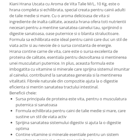
Kiani Hrana Uscata cu Aroma de Vita Talie M/L, 10 Kg, este o
hrana completa si echilibrata, special creata pentru cainii adulti
de talie medie si mare. Cu o aroma delicioasa de vita si
ingrediente de inalta calitate, aceasta hrana ofera toti nutrientii
necesari pentru a mentine sanatatea cainelui tau, sprijinind o
digestie sanatoasa, oase puternice si o blanita stralucitoare.
Formula sa echilibrata este ideal pentru cainii care duc un stil de
viata activ si au nevoie de o sursa constanta de energie.
Hrana contine carne de vita, care este o sursa excelenta de
proteina de calitate, esentiala pentru dezvoltarea si mentinerea
unei musculaturi puternice. In plus, aceasta formula este
imbogatita cu vitamine si minerale care sprijina sistemul imunitar
al cainelui, contribuind la sanatatea generala si la mentinerea
vitalitatii. Fibrele naturale din compozitie ajuta la o digestie
eficienta si mentin sanatatea tractului intestinal.
Beneficii cheie:
Sursa principala de proteina este vita, pentru o musculatura
puternica si sanatoasa
Formula echilibrata pentru caini de talie medie si mare, care
sustine un stil de viata activ
Sprijina sanatatea sistemului digestiv si ajuta la o digestie
optima
Contine vitamine si minerale esentiale pentru un sistem