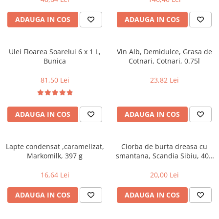
Uniforme medicale de unica
Cutii depozitare
folosinta
ADAUGA IN COS
ADAUGA IN COS
Umerase pentru haine si suporturi
Organizatoare imbracaminte si
incaltaminte
Ulei Floarea Soarelui 6 x 1 L,
Vin Alb, Demidulce, Grasa de
Cosuri de gunoi
Bunica
Cotnari, Cotnari, 0.75l
Carucioare pentru cumparaturi
81,50 Lei
23,82 Lei
Baterii, acumulatori si
incarcatoare
ADAUGA IN COS
ADAUGA IN COS
Lapte condensat ,caramelizat,
Ciorba de burta dreasa cu
Markomilk, 397 g
smantana, Scandia Sibiu, 400
g
16,64 Lei
20,00 Lei
ADAUGA IN COS
ADAUGA IN COS