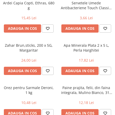
Alte bauturi alcoolice
Hartie igienica
Servetele umede antibacteriene
Chipsuri & Snacksuri
Ardei Capia Copti, Ethras, 680
Servetele Umede
Sosuri si dressinguri
pentru maini
Bauturi Non-Alcoolice
g
Antibacteriene Touch Classic,
Dezinfectant toaleta
15 buc
Siropuri si toppinguri
Lotiuni si creme de corp
Bauturi carbogazoase
Detartrant toaleta
15,45 Lei
3,66 Lei
Condimente
Tratamente ingrijire corp
Bauturi necarbogazoase
Solutii suprafete baie
Faina, orez & alte alimente de baza
Deodorante si antiperspirante
ADAUGA IN COS
ADAUGA IN COS
Bauturi energizante
Odorizant toaleta
Paste fainoase si cereale
Ceara, benzi si creme depilatoare
Apa
Absorbant umiditate
Ulei, otet
Plasturi
Siropuri
Solutii desfundat tevi
Zahar Brun,sticks, 200 x 5G,
Apa Minerala Plata 2 x 5 L,
Cafea si ceai
Sapun dezinfectant
Perii wc
Margaritar
Perla Harghitei
Gem, miere si alte creme
Ingrijire par
Produse curatare bucatarie
tartinabile
24,00 Lei
17,82 Lei
Sampon de par
Detergent vase
Dulciuri
Balsam de par
Solutii suprafete bucatarie
ADAUGA IN COS
ADAUGA IN COS
Chipsuri & Snaksuri
Tratamente si masca de par
Saci menajeri
Conserve
Vopsea de par si oxidant
Bureti vase si lavete
Bauturi alcoolice
Orez pentru Sarmale Deroni,
Paine prajita, felii, din faina
Fixativ si spuma de par
Folii si pungi alimentare
1 kg
integrala, Mulino Bianco, 315
Ceara de par si gel
Prosoape de hartie si servetele
g
Produse ingrijire barba si mustata
10,48 Lei
12,18 Lei
Manusi unica folosinta
Igiena intima
Vesela unica folosinta
ADAUGA IN COS
ADAUGA IN COS