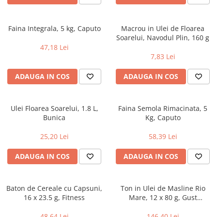
Geluri si deodorante igiena intima
Maturi, mopuri si galeti
Tampoane si absorbante
Accesorii maturi, mopuri & galeti
Scutece adulti
Produse curatare casa si exterior
Faina Integrala, 5 kg, Caputo
Macrou in Ulei de Floarea
Soarelui, Navodul Plin, 160 g
Solare
Detergenti universali
47,18 Lei
Produse autobronzante
Solutii dezinfectante
7,83 Lei
Produse cu protectie solara
Servetele umede antibacteriene
ADAUGA IN COS
ADAUGA IN COS
suprafete
Igiena dentara
Solutie curatat mobila
Pasta de dinti
Solutie curatat podele
Produse manichiura & pedichiura
Ulei Floarea Soarelui, 1.8 L,
Faina Semola Rimacinata, 5
Solutie curatat geamuri
Bunica
Kg, Caputo
Oja
Stergatoare geam
Dizolvante si tratamente pentru
25,20 Lei
58,39 Lei
Solutie curatat covoare
unghii
Insecticide & capcane
ADAUGA IN COS
ADAUGA IN COS
Machiaj
Produse ingrijire incaltaminte si
Luciu si balsam de buze
accesorii
Produse dezinfectante
Baton de Cereale cu Capsuni,
Ton in Ulei de Masline Rio
Masini curatat pardoseli
16 x 23.5 g, Fitness
Mare, 12 x 80 g, Gust
Alcool sanitar
Odorizant camera
Premium si Calitate
Consumabile sanitare
Organizare si depozitare
Superioara
48,64 Lei
146,40 Lei