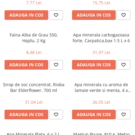
7,77 Lei
15,75 Lei
Uniforme medicale de unica
Cutii depozitare
folosinta
ADAUGA IN COS
ADAUGA IN COS
Umerase pentru haine si suporturi
Organizatoare imbracaminte si
incaltaminte
Faina Alba de Grau 550,
Apa minerala carbogazoasa
Cosuri de gunoi
Hajdu, 2 Kg
forte, Carpatica,bax 1.5 L x 6
Carucioare pentru cumparaturi
8,48 Lei
31,97 Lei
Baterii, acumulatori si
incarcatoare
ADAUGA IN COS
ADAUGA IN COS
Sirop de soc concentrat, Rioba
Apa minerala cu aroma de
Bar Elderflower, 700 ml
lamaie verde si menta, 4 x
0.33l, Aqua Carpatica
31,04 Lei
26,55 Lei
ADAUGA IN COS
ADAUGA IN COS
Apa Minerala Plata, 6 x 2 L,
Magiun Prune, 810 g, Metro