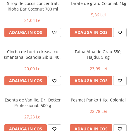
Alte bauturi alcoolice
Hartie igienica
Servetele umede antibacteriene
Chipsuri & Snacksuri
Sirop de cocos concentrat,
Tarate de grau, Colonial, 1kg
Sosuri si dressinguri
pentru maini
Bauturi Non-Alcoolice
Rioba Bar Coconut 700 ml
Dezinfectant toaleta
5,36 Lei
Siropuri si toppinguri
Lotiuni si creme de corp
Bauturi carbogazoase
Detartrant toaleta
31,04 Lei
Condimente
Tratamente ingrijire corp
Bauturi necarbogazoase
Solutii suprafete baie
Faina, orez & alte alimente de baza
Deodorante si antiperspirante
ADAUGA IN COS
ADAUGA IN COS
Bauturi energizante
Odorizant toaleta
Paste fainoase si cereale
Ceara, benzi si creme depilatoare
Apa
Absorbant umiditate
Ulei, otet
Plasturi
Siropuri
Solutii desfundat tevi
Ciorba de burta dreasa cu
Faina Alba de Grau 550,
Cafea si ceai
Sapun dezinfectant
Perii wc
smantana, Scandia Sibiu, 400
Hajdu, 5 Kg
Gem, miere si alte creme
Ingrijire par
g
Produse curatare bucatarie
tartinabile
20,00 Lei
23,99 Lei
Sampon de par
Detergent vase
Dulciuri
Balsam de par
Solutii suprafete bucatarie
ADAUGA IN COS
ADAUGA IN COS
Chipsuri & Snaksuri
Tratamente si masca de par
Saci menajeri
Conserve
Vopsea de par si oxidant
Bureti vase si lavete
Bauturi alcoolice
Esenta de Vanilie, Dr. Oetker
Pesmet Panko 1 Kg, Colonial
Fixativ si spuma de par
Folii si pungi alimentare
Professional, 500 g
Ceara de par si gel
Prosoape de hartie si servetele
22,78 Lei
Produse ingrijire barba si mustata
27,23 Lei
Manusi unica folosinta
Igiena intima
Vesela unica folosinta
ADAUGA IN COS
ADAUGA IN COS