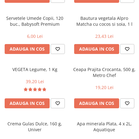
Geluri si deodorante igiena intima
Maturi, mopuri si galeti
Tampoane si absorbante
Accesorii maturi, mopuri & galeti
Scutece adulti
Produse curatare casa si exterior
Servetele Umede Copii, 120
Bautura vegetala Alpro
buc., Babysoft Premium
Matcha cu cocos si soia, 1 l
Solare
Detergenti universali
Produse autobronzante
Solutii dezinfectante
6,00 Lei
23,43 Lei
Produse cu protectie solara
Servetele umede antibacteriene
ADAUGA IN COS
ADAUGA IN COS
suprafete
Igiena dentara
Solutie curatat mobila
Pasta de dinti
Solutie curatat podele
Produse manichiura & pedichiura
VEGETA Legume, 1 Kg
Ceapa Prajita Crocanta, 500 g,
Solutie curatat geamuri
Metro Chef
Oja
39,20 Lei
Stergatoare geam
Dizolvante si tratamente pentru
19,20 Lei
Solutie curatat covoare
unghii
Insecticide & capcane
Machiaj
ADAUGA IN COS
ADAUGA IN COS
Produse ingrijire incaltaminte si
Luciu si balsam de buze
accesorii
Produse dezinfectante
Masini curatat pardoseli
Crema Gulas Dulce, 160 g,
Apa minerala Plata, 4 x 2L,
Alcool sanitar
Odorizant camera
Univer
Aquatique
Consumabile sanitare
Organizare si depozitare