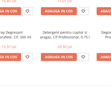
16,80 Lei
11,01 Lei
A IN COS
ADAUGA IN COS
ADAU
ray Degresant
Detergent pentru cuptor si
Degre
prafete, Cif, 500 ml
aragaz, Cif Professional, 0.75 l
Pro
15,97 Lei
29,30 Lei
A IN COS
ADAUGA IN COS
ADAU