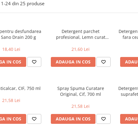
1-
24
din
25
produse
pentru desfundarea
Detergent parchet
Detergent
r Sano Drain 200 g
profesional, Lemn curat
fara ce
Pronto 5 in 1, 750 ml
curatare
18,40 Lei
21,60 Lei
A IN COS
ADAUGA IN COS
ADAU
ticalcar, CIF, 750 ml
Spray Spuma Curatare
Detergent
Original, Cif, 700 ml
suprafet
21,58 Lei
21,58 Lei
A IN COS
ADAUGA IN COS
ADAU