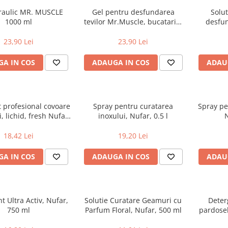
draulic MR. MUSCLE
Gel pentru desfundarea
Solut
1000 ml
tevilor Mr.Muscle, bucatarie,
desfun
1000ml
23,90 Lei
23,90 Lei
A IN COS
ADAUGA IN COS
ADAU
 profesional covoare
Spray pentru curatarea
Spray pe
ii, lichid, fresh Nufar,
inoxului, Nufar, 0.5 l
N
l - parfum floral
18,42 Lei
19,20 Lei
A IN COS
ADAUGA IN COS
ADAU
t Ultra Activ, Nufar,
Solutie Curatare Geamuri cu
Deter
750 ml
Parfum Floral, Nufar, 500 ml
pardosel
N