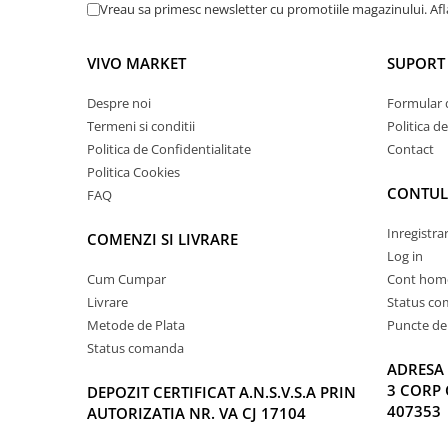
Vreau sa primesc newsletter cu promotiile magazinului. Af
VIVO MARKET
SUPORT 
Despre noi
Formular 
Termeni si conditii
Politica d
Politica de Confidentialitate
Contact
Politica Cookies
CONTUL
FAQ
Inregistra
COMENZI SI LIVRARE
Log in
Cum Cumpar
Cont hom
Livrare
Status c
Metode de Plata
Puncte de 
Status comanda
ADRESA 
3 CORP 
DEPOZIT CERTIFICAT A.N.S.V.S.A PRIN
407353
AUTORIZATIA NR. VA CJ 17104