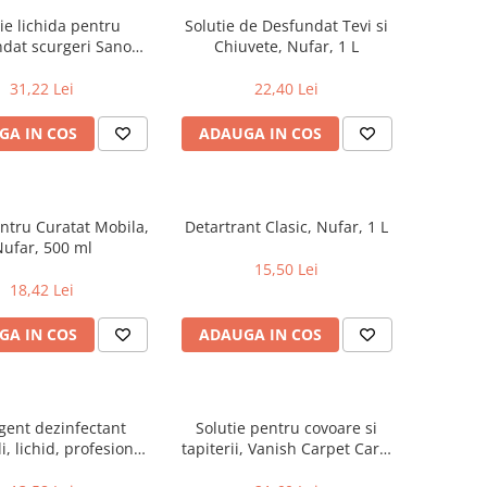
ie lichida pentru
Solutie de Desfundat Tevi si
dat scurgeri Sano
Chiuvete, Nufar, 1 L
Drain, 1l
31,22 Lei
22,40 Lei
GA IN COS
ADAUGA IN COS
ntru Curatat Mobila,
Detartrant Clasic, Nufar, 1 L
ufar, 500 ml
15,50 Lei
18,42 Lei
GA IN COS
ADAUGA IN COS
gent dezinfectant
Solutie pentru covoare si
i, lichid, profesional
tapiterii, Vanish Carpet Care,
ufar, 750 ml
500 ml