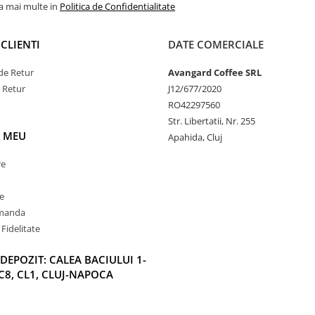
la mai multe in
Politica de Confidentialitate
CLIENTI
DATE COMERCIALE
de Retur
Avangard Coffee SRL
e Retur
J12/677/2020
RO42297560
Str. Libertatii, Nr. 255
 MEU
Apahida, Cluj
re
e
omanda
Fidelitate
DEPOZIT: CALEA BACIULUI 1-
C8, CL1, CLUJ-NAPOCA