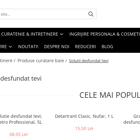
CURATENIE & INTRETINERE
INGRIJIRE PERSONALA & COSMET
IRE
NOUTATI!
DESPRE NOI
REDUCERI
BLOG
tinere /
Produse curatare baie /
Solutii desfundat tevi
i desfundat tevi
CELE MAI POPU
lutie desfundat tevi,
Detartrant Clasic, Nufar, 1 L
Gr
tro Professional, 5L
desfund
D
15,50 Lei
68,05 Lei