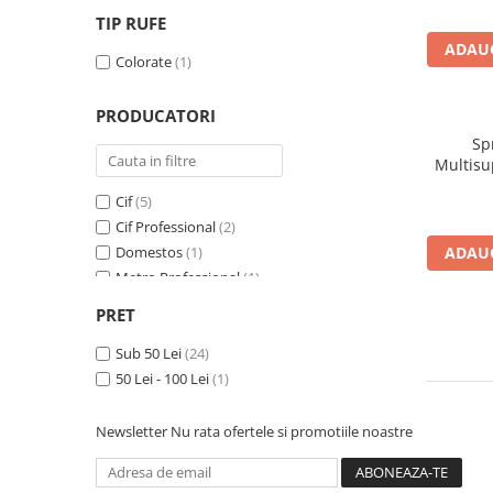
TIP RUFE
ADAUG
Colorate
(1)
PRODUCATORI
Sp
Multisu
Cif
(5)
Cif Professional
(2)
Domestos
(1)
ADAUG
Metro Professional
(1)
Mr. Muscle
(2)
PRET
Nufar
(9)
Pronto
Sub 50 Lei
(2)
(24)
Sano
50 Lei - 100 Lei
(2)
(1)
Vanish
(1)
Newsletter
Nu rata ofertele si promotiile noastre