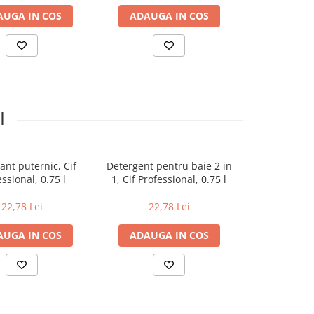
AUGA IN COS
ADAUGA IN COS
ADAUGA
I
ant puternic, Cif
Detergent pentru baie 2 in
Detergent pe
ssional, 0.75 l
1, Cif Professional, 0.75 l
aragaz, Cif 
0.
22,78 Lei
22,78 Lei
29,3
AUGA IN COS
ADAUGA IN COS
ADAUGA