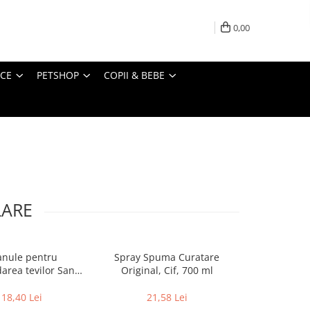
0,00
ICE
PETSHOP
COPII & BEBE
LARE
anule pentru
Spray Spuma Curatare
Detergent pe
area tevilor Sano
Original, Cif, 700 ml
1, Cif Profes
rain 200 g
18,40 Lei
21,58 Lei
22,7