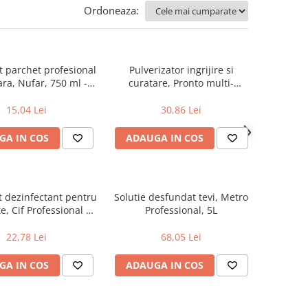
Ordoneaza:
 parchet profesional
Pulverizator ingrijire si
ara, Nufar, 750 ml -
curatare, Pronto multi-
 delicata, fara urme
suprafete, 500 ml
15,04 Lei
30,86 Lei
GA IN COS
ADAUGA IN COS
 dezinfectant pentru
Solutie desfundat tevi, Metro
e, Cif Professional 2
Professional, 5L
in 1, 0.75 l
22,78 Lei
68,05 Lei
GA IN COS
ADAUGA IN COS