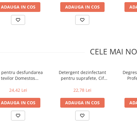
ADAUGA IN COS
ADAUGA IN COS
AD
CELE MAI NO
l pentru desfundarea
Detergent dezinfectant
Degres
tevilor Domestos
pentru suprafete, Cif
Profe
Professional, 1 l
Professional 2 in 1, 0.75 l
24,42 Lei
22,78 Lei
ADAUGA IN COS
ADAUGA IN COS
AD