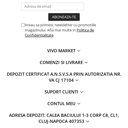
Geluri si deodorante igiena intima
Maturi, mopuri si galeti
Tampoane si absorbante
Accesorii maturi, mopuri & galeti
Scutece adulti
Produse curatare casa si exterior
Solare
Vreau sa primesc newsletter cu promotiile
Detergenti universali
magazinului. Afla mai multe in
Politica de
Produse autobronzante
Solutii dezinfectante
Confidentialitate
Produse cu protectie solara
Servetele umede antibacteriene
suprafete
Igiena dentara
VIVO MARKET
Solutie curatat mobila
Pasta de dinti
Solutie curatat podele
COMENZI SI LIVRARE
Produse manichiura & pedichiura
Solutie curatat geamuri
Oja
DEPOZIT CERTIFICAT A.N.S.V.S.A PRIN AUTORIZATIA NR.
Stergatoare geam
VA CJ 17104
Dizolvante si tratamente pentru
Solutie curatat covoare
unghii
Insecticide & capcane
SUPORT CLIENTI
Machiaj
Produse ingrijire incaltaminte si
Luciu si balsam de buze
CONTUL MEU
accesorii
Produse dezinfectante
Masini curatat pardoseli
ADRESA DEPOZIT: CALEA BACIULUI 1-3 CORP C8, CL1,
Alcool sanitar
Odorizant camera
CLUJ-NAPOCA 407353
Consumabile sanitare
Organizare si depozitare