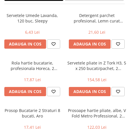
Geluri si deodorante igiena intima
Maturi, mopuri si galeti
Tampoane si absorbante
Accesorii maturi, mopuri & galeti
Servetele Umede Lavanda,
Detergent parchet
Scutece adulti
Produse curatare casa si exterior
120 buc, Sleepy
profesional, Lemn curat
Solare
Detergenti universali
Pronto 5 in 1, 750 ml
6,43 Lei
21,60 Lei
Produse autobronzante
Solutii dezinfectante
Produse cu protectie solara
Servetele umede antibacteriene
ADAUGA IN COS
ADAUGA IN COS
suprafete
Igiena dentara
Solutie curatat mobila
Pasta de dinti
Solutie curatat podele
Rola hartie bucatarie,
Servetele pliate in Z Tork H3, 5
Produse manichiura & pedichiura
profesionala Horeca, 2
x 250 bucati/pachet, 2
Solutie curatat geamuri
Oja
straturi, 100 m, Aro
straturi, albe, 23x25 cm
Stergatoare geam
17,87 Lei
154,58 Lei
Dizolvante si tratamente pentru
Solutie curatat covoare
unghii
Insecticide & capcane
ADAUGA IN COS
ADAUGA IN COS
Machiaj
Produse ingrijire incaltaminte si
Luciu si balsam de buze
accesorii
Produse dezinfectante
Prosop Bucatarie 2 Straturi 8
Prosoape hartie pliate, albe, V
Masini curatat pardoseli
bucati, Aro
Fold Metro Professional, 2
Alcool sanitar
Odorizant camera
Straturi, 12x200 buc.
Consumabile sanitare
Organizare si depozitare
17,41 Lei
122,03 Lei