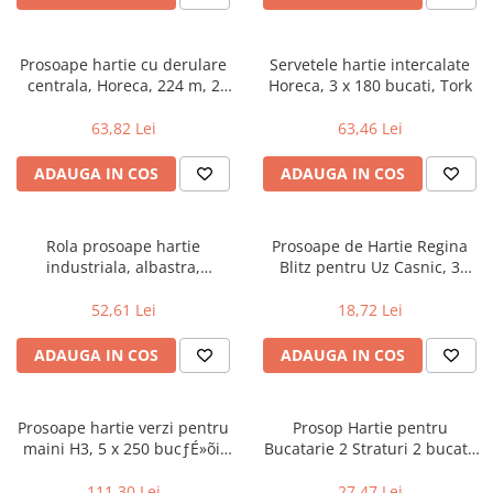
Prosoape hartie cu derulare
Servetele hartie intercalate
centrala, Horeca, 224 m, 2
Horeca, 3 x 180 bucati, Tork
bucati, Metro Professional
63,82 Lei
63,46 Lei
ADAUGA IN COS
ADAUGA IN COS
Rola prosoape hartie
Prosoape de Hartie Regina
industriala, albastra,
Blitz pentru Uz Casnic, 3
profesionala 310 m, Rom
Straturi, 33x25.7 cm, 100
Paper Papely
Foi/Rola, Lungime Rola 33 m,
52,61 Lei
18,72 Lei
Monorola
ADAUGA IN COS
ADAUGA IN COS
Prosoape hartie verzi pentru
Prosop Hartie pentru
maini H3, 5 x 250 bucƒÉ»õi,
Bucatarie 2 Straturi 2 bucati,
Tork Professional
Zewa wisch weg
111,30 Lei
27,47 Lei