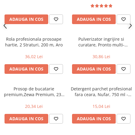
Uniforme medicale de unica
Cutii depozitare
folosinta
Umerase pentru haine si suporturi
ADAUGA IN COS
ADAUGA IN COS
Organizatoare imbracaminte si
incaltaminte
Cosuri de gunoi
Rola profesionala prosoape
Pulverizator ingrijire si
Carucioare pentru cumparaturi
hartie, 2 Straturi, 200 m, Aro
curatare, Pronto multi-
suprafete, 500 ml
Baterii, acumulatori si
36,02 Lei
30,86 Lei
incarcatoare
ADAUGA IN COS
ADAUGA IN COS
Prosop de bucatarie
Detergent parchet profesional
premium,Zewa Premium, 230
fara ceara, Nufar, 750 ml -
foi
curatare delicata, fara urme
20,34 Lei
15,04 Lei
ADAUGA IN COS
ADAUGA IN COS