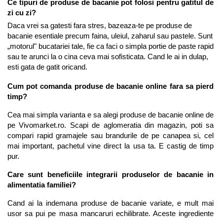
Ce tipuri de produse de bacanie pot folosi pentru gatitul de 
zi cu zi?
Daca vrei sa gatesti fara stres, bazeaza-te pe produse de 
bacanie esentiale precum faina, uleiul, zaharul sau pastele. Sunt 
„motorul" bucatariei tale, fie ca faci o simpla portie de paste rapid 
sau te arunci la o cina ceva mai sofisticata. Cand le ai in dulap, 
esti gata de gatit oricand.
Cum pot comanda produse de bacanie online fara sa pierd 
timp?
Cea mai simpla varianta e sa alegi produse de bacanie online de 
pe Vivomarket.ro. Scapi de aglomeratia din magazin, poti sa 
compari rapid gramajele sau brandurile de pe canapea si, cel 
mai important, pachetul vine direct la usa ta. E castig de timp 
pur.
Care sunt beneficiile integrarii produselor de bacanie in 
alimentatia familiei?
Cand ai la indemana produse de bacanie variate, e mult mai 
usor sa pui pe masa mancaruri echilibrate. Aceste ingrediente 