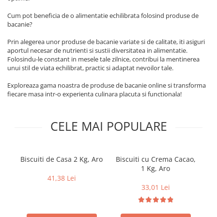
Geluri si deodorante igiena intima
Maturi, mopuri si galeti
Tampoane si absorbante
Accesorii maturi, mopuri & galeti
Cum pot beneficia de o alimentatie echilibrata folosind produse de
bacanie?
Scutece adulti
Produse curatare casa si exterior
Solare
Prin alegerea unor produse de bacanie variate si de calitate, iti asiguri
Detergenti universali
aportul necesar de nutrienti si sustii diversitatea in alimentatie.
Produse autobronzante
Solutii dezinfectante
Folosindu-le constant in mesele tale zilnice, contribui la mentinerea
Produse cu protectie solara
unui stil de viata echilibrat, practic si adaptat nevoilor tale.
Servetele umede antibacteriene
suprafete
Igiena dentara
Exploreaza gama noastra de produse de bacanie online si transforma
Solutie curatat mobila
fiecare masa intr-o experienta culinara placuta si functionala!
Pasta de dinti
Solutie curatat podele
Produse manichiura & pedichiura
Solutie curatat geamuri
CELE MAI POPULARE
Oja
Stergatoare geam
Dizolvante si tratamente pentru
Solutie curatat covoare
unghii
Insecticide & capcane
Machiaj
Biscuiti de Casa 2 Kg, Aro
Biscuiti cu Crema Cacao,
Produse ingrijire incaltaminte si
1 Kg, Aro
Ro
Luciu si balsam de buze
accesorii
41,38 Lei
Produse dezinfectante
33,01 Lei
Masini curatat pardoseli
Alcool sanitar
Odorizant camera
Consumabile sanitare
Organizare si depozitare