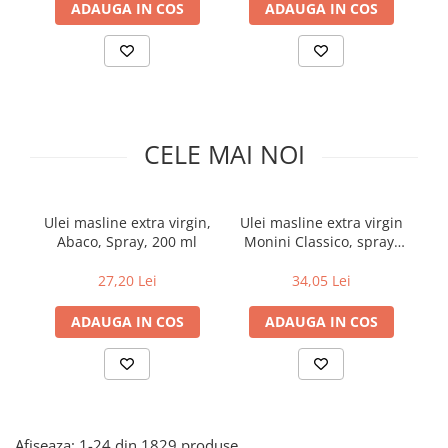
ADAUGA IN COS
ADAUGA IN COS
Uniforme medicale de unica
Cutii depozitare
folosinta
Umerase pentru haine si suporturi
Organizatoare imbracaminte si
incaltaminte
Cosuri de gunoi
CELE MAI NOI
Carucioare pentru cumparaturi
Baterii, acumulatori si
incarcatoare
Ulei masline extra virgin,
Ulei masline extra virgin
La
Abaco, Spray, 200 ml
Monini Classico, spray,
200 ml
27,20 Lei
34,05 Lei
ADAUGA IN COS
ADAUGA IN COS
Afiseaza:
1-
24
din
1829
produse