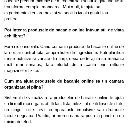
bacanie precum mixurile de mirodenii sau sosurile gata facute iti 
transforma complet mancarea. Mai mult, te ajuta sa 
experimentezi cu aromele si sa scoti la iveala gustul tau 
preferat.
Pot integra produsele de bacanie online intr-un stil de viata 
echilibrat?
Fara nicio indoiala. Cand comanzi produse de bacanie online de 
la noi, ai control total asupra listei de ingrediente. Poti planifica 
mese nutritive si variate din timp, ceea ce te ajuta sa mananci 
mult mai sanatos, fara efortul de a cauta prin rafturile 
magazinelor fizice.
Cum ma ajuta produsele de bacanie online sa tin camara 
organizata si plina?
Sistemul de vizualizare a produselor de bacanie online te ajuta 
sa fii mult mai organizat. Iti faci lista, bifezi tot ce iti lipseste dintr-
un singur loc si eviti cumparaturile impulsive sau drumurile 
facute degeaba. Practic, ai mereu camara pusa la punct cu un 
minim de efort.