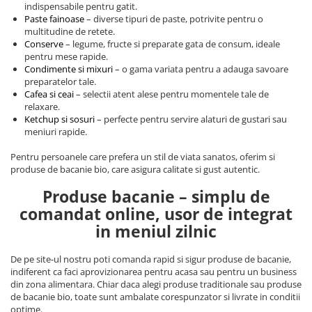
Alte bauturi alcoolice
Hartie igienica
Servetele umede antibacteriene
indispensabile pentru gatit.
Chipsuri & Snacksuri
Sosuri si dressinguri
pentru maini
Paste fainoase
– diverse tipuri de paste, potrivite pentru o
Bauturi Non-Alcoolice
Dezinfectant toaleta
multitudine de retete.
Siropuri si toppinguri
Lotiuni si creme de corp
Bauturi carbogazoase
Detartrant toaleta
Conserve
– legume, fructe si preparate gata de consum, ideale
Condimente
Tratamente ingrijire corp
pentru mese rapide.
Bauturi necarbogazoase
Solutii suprafete baie
Condimente si mixuri
– o gama variata pentru a adauga savoare
Faina, orez & alte alimente de baza
Deodorante si antiperspirante
Bauturi energizante
Odorizant toaleta
preparatelor tale.
Paste fainoase si cereale
Ceara, benzi si creme depilatoare
Cafea si ceai
– selectii atent alese pentru momentele tale de
Apa
Absorbant umiditate
relaxare.
Ulei, otet
Plasturi
Siropuri
Solutii desfundat tevi
Ketchup si sosuri
– perfecte pentru servire alaturi de gustari sau
Cafea si ceai
Sapun dezinfectant
Perii wc
meniuri rapide.
Gem, miere si alte creme
Ingrijire par
Produse curatare bucatarie
Pentru persoanele care prefera un stil de viata sanatos, oferim si
tartinabile
Sampon de par
produse de bacanie bio, care asigura calitate si gust autentic.
Detergent vase
Dulciuri
Balsam de par
Solutii suprafete bucatarie
Produse bacanie – simplu de
Chipsuri & Snaksuri
Tratamente si masca de par
Saci menajeri
comandat online, usor de integrat
Conserve
Vopsea de par si oxidant
Bureti vase si lavete
in meniul zilnic
Bauturi alcoolice
Fixativ si spuma de par
Folii si pungi alimentare
Ceara de par si gel
De pe site-ul nostru poti comanda rapid si sigur produse de bacanie,
Prosoape de hartie si servetele
indiferent ca faci aprovizionarea pentru acasa sau pentru un business
Produse ingrijire barba si mustata
Manusi unica folosinta
din zona alimentara. Chiar daca alegi produse traditionale sau produse
Igiena intima
de bacanie bio, toate sunt ambalate corespunzator si livrate in conditii
Vesela unica folosinta
optime.