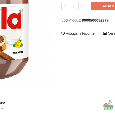
ADAUG
Cod Produs:
8000500082379
Adauga la Favorite
Cere 
use
etur