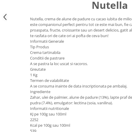
Nutella
Uniforme medicale de unica
Cutii depozitare
folosinta
Umerase pentru haine si suporturi
Nutella, crema de alune de padure cu cacao iubita de milio
Organizatoare imbracaminte si
este companionul perfect pentru tot ce este mai bun, fie ca
incaltaminte
proaspata, fructe, croissante sau un desert delicios, gatit al
te rasfata ori de cate ori ai pofta de ceva bun!
Cosuri de gunoi
Informatii Generale
Carucioare pentru cumparaturi
Tip Produs
Baterii, acumulatori si
Crema tartinabila
incarcatoare
Conditii de pastrare
A se pastra la loc uscat si racoros.
Greutate
1 Kg
Termen de valabilitate
A se consuma inainte de data inscriptionata pe ambalaj.
Ingrediente
Zahar, ulei de palmier, alune de padure (13%), lapte praf d
pudra (7.4%), emulgator: lecitina (soia, vanilina).
Informatii nutritionale
KJ pe 100g sau 100ml
2252
Kcal pe 100g sau 100ml
539