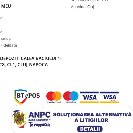
 MEU
Apahida, Cluj
re
e
omanda
Fidelitate
DEPOZIT: CALEA BACIULUI 1-
C8, CL1, CLUJ-NAPOCA