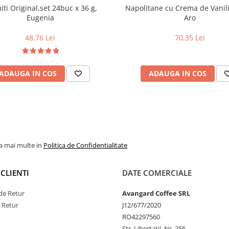
iti Original,set 24buc x 36 g,
Napolitane cu Crema de Vanili
Eugenia
Aro
48,76 Lei
70,35 Lei
ADAUGA IN COS
ADAUGA IN COS
la mai multe in
Politica de Confidentialitate
CLIENTI
DATE COMERCIALE
de Retur
Avangard Coffee SRL
e Retur
J12/677/2020
RO42297560
Str. Libertatii, Nr. 255