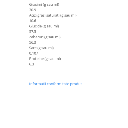
Grasimi (g sau ml)
30.9
Acizi grasi saturati (g sau ml)
10.6
Glucide (g sau ml)
57.5
Zaharuri (g sau ml)
56.3
Sare (g sau ml)
0.107
Proteine (g sau ml)
6.3
Informatii conformitate produs