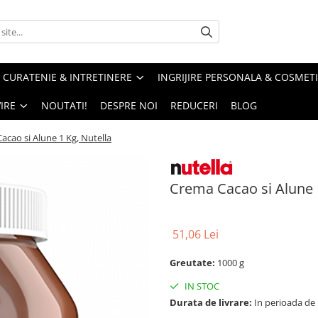
CURATENIE & INTRETINERE
INGRIJIRE PERSONALA & COSMET
IRE
NOUTATI!
DESPRE NOI
REDUCERI
BLOG
acao si Alune 1 Kg, Nutella
Crema Cacao si Alune 1
51,06 Lei
Greutate:
1000 g
IN STOC
Durata de livrare:
In perioada de Pa