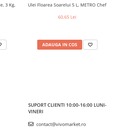
e, 3 Kg,
Ulei Floarea Soarelui 5 L, METRO Chef
Prajitur
2
60,65 Lei
ADAUGA IN COS
AD
SUPORT CLIENTI
10:00-16:00 LUNI-
VINERI
contact@vivomarket.ro