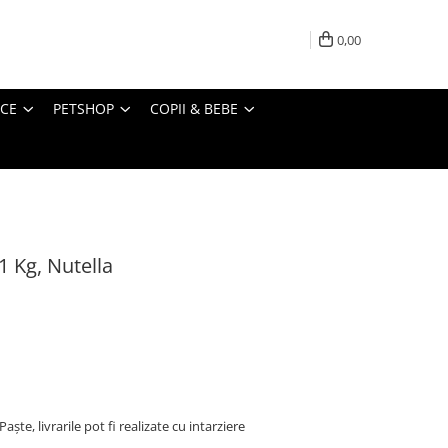
0,00
ICE
PETSHOP
COPII & BEBE
 Kg, Nutella
ște, livrarile pot fi realizate cu intarziere