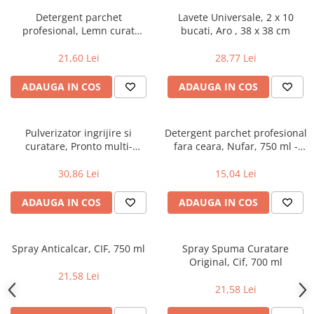
Geluri si deodorante igiena intima
Maturi, mopuri si galeti
Detergent parchet
Lavete Universale, 2 x 10
Tampoane si absorbante
Accesorii maturi, mopuri & galeti
profesional, Lemn curat
bucati, Aro , 38 x 38 cm
Scutece adulti
Produse curatare casa si exterior
Pronto 5 in 1, 750 ml
21,60 Lei
28,77 Lei
Solare
Detergenti universali
Produse autobronzante
Solutii dezinfectante
ADAUGA IN COS
ADAUGA IN COS
Produse cu protectie solara
Servetele umede antibacteriene
suprafete
Igiena dentara
Solutie curatat mobila
Pulverizator ingrijire si
Detergent parchet profesional
Pasta de dinti
curatare, Pronto multi-
fara ceara, Nufar, 750 ml -
Solutie curatat podele
Produse manichiura & pedichiura
suprafete, 500 ml
curatare delicata, fara urme
Solutie curatat geamuri
30,86 Lei
15,04 Lei
Oja
Stergatoare geam
Dizolvante si tratamente pentru
ADAUGA IN COS
ADAUGA IN COS
Solutie curatat covoare
unghii
Insecticide & capcane
Machiaj
Produse ingrijire incaltaminte si
Spray Anticalcar, CIF, 750 ml
Spray Spuma Curatare
Luciu si balsam de buze
accesorii
Original, Cif, 700 ml
Produse dezinfectante
Masini curatat pardoseli
21,58 Lei
21,58 Lei
Alcool sanitar
Odorizant camera
Consumabile sanitare
Organizare si depozitare