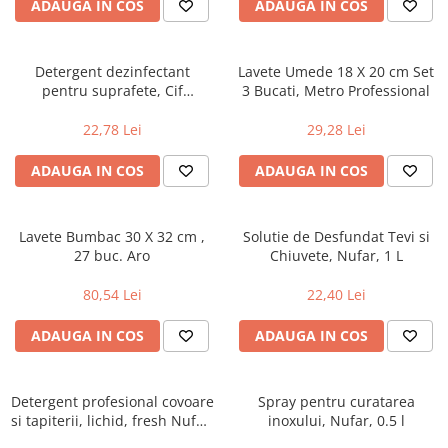
ADAUGA IN COS
ADAUGA IN COS
Uniforme medicale de unica
Cutii depozitare
folosinta
Umerase pentru haine si suporturi
Detergent dezinfectant
Lavete Umede 18 X 20 cm Set
Organizatoare imbracaminte si
pentru suprafete, Cif
3 Bucati, Metro Professional
incaltaminte
Professional 2 in 1, 0.75 l
Cosuri de gunoi
22,78 Lei
29,28 Lei
Carucioare pentru cumparaturi
ADAUGA IN COS
ADAUGA IN COS
Baterii, acumulatori si
incarcatoare
Lavete Bumbac 30 X 32 cm ,
Solutie de Desfundat Tevi si
27 buc. Aro
Chiuvete, Nufar, 1 L
80,54 Lei
22,40 Lei
ADAUGA IN COS
ADAUGA IN COS
Detergent profesional covoare
Spray pentru curatarea
si tapiterii, lichid, fresh Nufar,
inoxului, Nufar, 0.5 l
750 ml - parfum floral