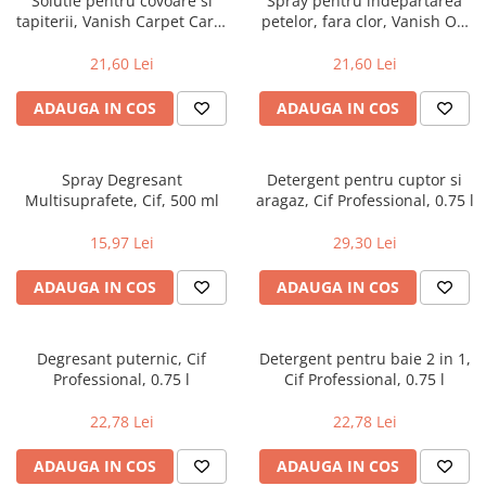
Solutie pentru covoare si
Spray pentru indepartarea
tapiterii, Vanish Carpet Care,
petelor, fara clor, Vanish Oxi
500 ml
Action White pentru haine
albe, 500 ml
21,60 Lei
21,60 Lei
ADAUGA IN COS
ADAUGA IN COS
Spray Degresant
Detergent pentru cuptor si
Multisuprafete, Cif, 500 ml
aragaz, Cif Professional, 0.75 l
15,97 Lei
29,30 Lei
ADAUGA IN COS
ADAUGA IN COS
Degresant puternic, Cif
Detergent pentru baie 2 in 1,
Professional, 0.75 l
Cif Professional, 0.75 l
22,78 Lei
22,78 Lei
ADAUGA IN COS
ADAUGA IN COS