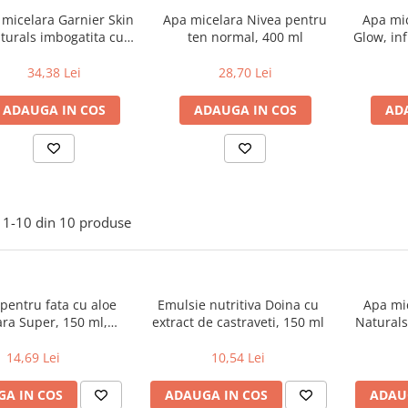
micelara Garnier Skin
Apa micelara Nivea pentru
Apa mic
turals imbogatita cu
ten normal, 400 ml
Glow, in
Vitamina C, 400 ml
efect de
34,38 Lei
28,70 Lei
ADAUGA IN COS
ADAUGA IN COS
AD
1-
10
din
10
produse
pentru fata cu aloe
Emulsie nutritiva Doina cu
Apa mic
ara Super, 150 ml,
extract de castraveti, 150 ml
Naturals
Farmec
14,69 Lei
10,54 Lei
A IN COS
ADAUGA IN COS
ADAU