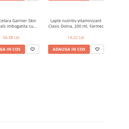
elara Garnier Skin
Lapte nutritiv vitaminizant
als imbogatita cu
Clasic Doina, 200 ml, Farmec
amina C, 400 ml
34,38 Lei
14,22 Lei
GA IN COS
ADAUGA IN COS