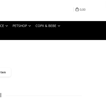
0,00
ICE
PETSHOP
COPII & BEBE
e ten
I