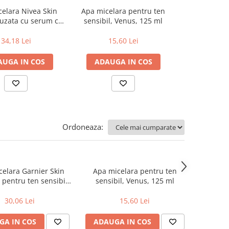
elara Nivea Skin
Apa micelara pentru ten
Apa micelara
fuzata cu serum cu
sensibil, Venus, 125 ml
Naturals 
 iluminare, 400 ml
sensibi
34,18 Lei
15,60 Lei
30,0
AUGA IN COS
ADAUGA IN COS
ADAUGA
Ordoneaza:
elara Garnier Skin
Apa micelara pentru ten
 pentru ten sensibil,
sensibil, Venus, 125 ml
400 ml
30,06 Lei
15,60 Lei
GA IN COS
ADAUGA IN COS