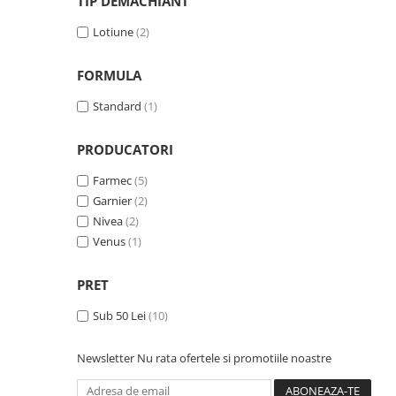
TIP DEMACHIANT
Matur
(2)
Cu imperfectiuni
Lotiune
(2)
(2)
FORMULA
Standard
(1)
PRODUCATORI
Farmec
(5)
Garnier
(2)
Nivea
(2)
Venus
(1)
PRET
Sub 50 Lei
(10)
Newsletter
Nu rata ofertele si promotiile noastre