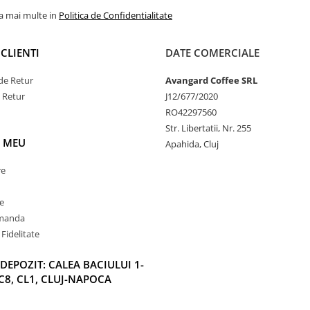
la mai multe in
Politica de Confidentialitate
CLIENTI
DATE COMERCIALE
de Retur
Avangard Coffee SRL
e Retur
J12/677/2020
RO42297560
Str. Libertatii, Nr. 255
 MEU
Apahida, Cluj
re
e
omanda
Fidelitate
DEPOZIT: CALEA BACIULUI 1-
C8, CL1, CLUJ-NAPOCA