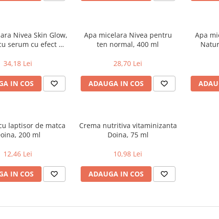
ara Nivea Skin Glow,
Apa micelara Nivea pentru
Apa mic
cu serum cu efect de
ten normal, 400 ml
Natur
minare, 400 ml
Vit
34,18 Lei
28,70 Lei
A IN COS
ADAUGA IN COS
ADAU
cu laptisor de matca
Crema nutritiva vitaminizanta
oina, 200 ml
Doina, 75 ml
12,46 Lei
10,98 Lei
A IN COS
ADAUGA IN COS