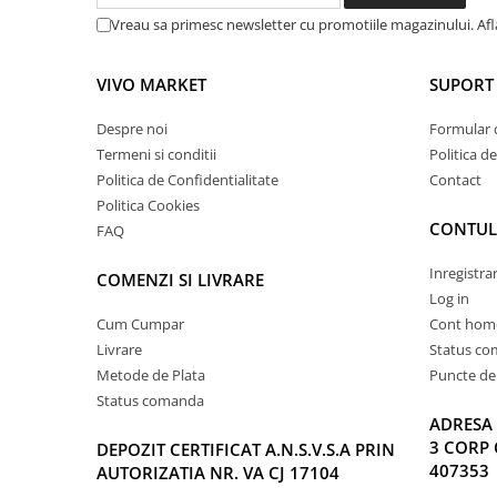
Vreau sa primesc newsletter cu promotiile magazinului. Af
VIVO MARKET
SUPORT 
Despre noi
Formular 
Termeni si conditii
Politica d
Politica de Confidentialitate
Contact
Politica Cookies
CONTUL
FAQ
Inregistra
COMENZI SI LIVRARE
Log in
Cum Cumpar
Cont hom
Livrare
Status c
Metode de Plata
Puncte de 
Status comanda
ADRESA 
3 CORP 
DEPOZIT CERTIFICAT A.N.S.V.S.A PRIN
407353
AUTORIZATIA NR. VA CJ 17104