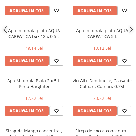
Uniforme medicale de unica
Cutii depozitare
ADAUGA IN COS
ADAUGA IN COS
folosinta
Umerase pentru haine si suporturi
Organizatoare imbracaminte si
incaltaminte
Apa minerala plata AQUA
Apa minerala plata AQUA
CARPATICA bax 12 x 0.5 L
CARPATICA 5 L
Cosuri de gunoi
Carucioare pentru cumparaturi
48,14 Lei
13,12 Lei
Baterii, acumulatori si
incarcatoare
ADAUGA IN COS
ADAUGA IN COS
Apa Minerala Plata 2 x 5 L,
Vin Alb, Demidulce, Grasa de
Perla Harghitei
Cotnari, Cotnari, 0.75l
17,82 Lei
23,82 Lei
ADAUGA IN COS
ADAUGA IN COS
Sirop de Mango concentrat,
Sirop de cocos concentrat,