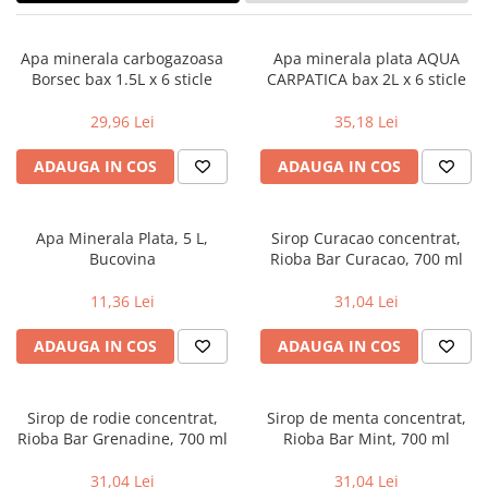
Geluri si deodorante igiena intima
Maturi, mopuri si galeti
Tampoane si absorbante
Accesorii maturi, mopuri & galeti
Apa minerala carbogazoasa
Apa minerala plata AQUA
Scutece adulti
Produse curatare casa si exterior
Borsec bax 1.5L x 6 sticle
CARPATICA bax 2L x 6 sticle
Solare
Detergenti universali
29,96 Lei
35,18 Lei
Produse autobronzante
Solutii dezinfectante
Produse cu protectie solara
Servetele umede antibacteriene
ADAUGA IN COS
ADAUGA IN COS
suprafete
Igiena dentara
Solutie curatat mobila
Pasta de dinti
Solutie curatat podele
Apa Minerala Plata, 5 L,
Sirop Curacao concentrat,
Produse manichiura & pedichiura
Bucovina
Rioba Bar Curacao, 700 ml
Solutie curatat geamuri
Oja
Stergatoare geam
11,36 Lei
31,04 Lei
Dizolvante si tratamente pentru
Solutie curatat covoare
unghii
Insecticide & capcane
ADAUGA IN COS
ADAUGA IN COS
Machiaj
Produse ingrijire incaltaminte si
Luciu si balsam de buze
accesorii
Produse dezinfectante
Sirop de rodie concentrat,
Sirop de menta concentrat,
Masini curatat pardoseli
Rioba Bar Grenadine, 700 ml
Rioba Bar Mint, 700 ml
Alcool sanitar
Odorizant camera
Consumabile sanitare
Organizare si depozitare
31,04 Lei
31,04 Lei