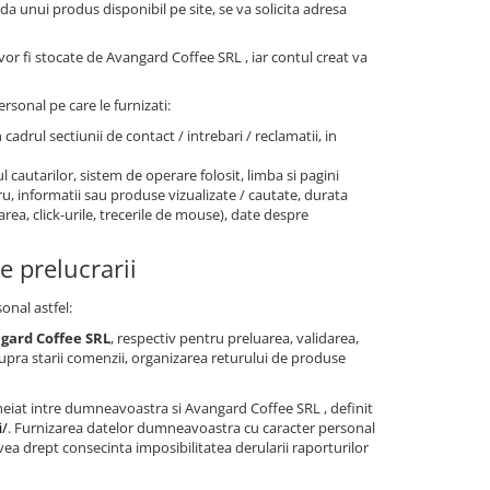
nda unui produs disponibil pe site, se va solicita adresa
 vor fi stocate de Avangard Coffee SRL , iar contul creat va
rsonal pe care le furnizati:
n cadrul sectiunii de contact / intrebari / reclamatii, in
l cautarilor, sistem de operare folosit, limba si pagini
stru, informatii sau produse vizualizate / cautate, durata
area, click-urile, trecerile de mouse), date despre
e prelucrarii
onal astfel:
gard Coffee SRL
, respectiv pentru preluarea, validarea,
pra starii comenzii, organizarea returului de produse
eiat intre dumneavoastra si Avangard Coffee SRL , definit
i/
. Furnizarea datelor dumneavoastra cu caracter personal
ea drept consecinta imposibilitatea derularii raporturilor