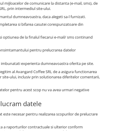
ul mijloacelor de comunicare la distanta (e-mail, sms), de
RL, prin intermediul site-ului.
antul dumneavoastra, daca alegeti sa-l furnizati.
mpletarea si bifarea casutei corespunzatoare din
 optiunea de la finalul fiecarui e-mail/ sms continand
consimtamantului pentru prelucrarea datelor
i a imbunatati experienta dumneavoastra oferita pe site.
legitim al Avangard Coffee SRL de a asigura functionarea
site-ului, inclusiv prin solutionarea diferitelor comentarii,
datelor pentru acest scop nu va avea urmari negative
elucram datele
 este necesar pentru realizarea scopurilor de prelucrare
a a raporturilor contractuale si ulterior conform