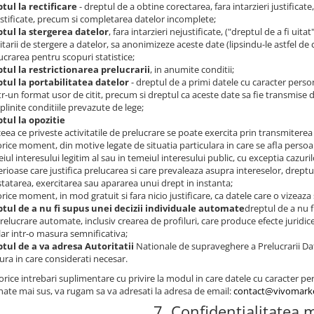
tul la rectificare
- dreptul de a obtine corectarea, fara intarzieri justificat
stificate, precum si completarea datelor incomplete;
tul la stergerea datelor
, fara intarzieri nejustificate, ("dreptul de a fi uita
citarii de stergere a datelor, sa anonimizeze aceste date (lipsindu-le astfel de 
ucrarea pentru scopuri statistice;
tul la restrictionarea prelucrarii
, in anumite conditii;
tul la portabilitatea datelor
- dreptul de a primi datele cu caracter perso
ntr-un format usor de citit, precum si dreptul ca aceste date sa fie transmise 
plinite conditiile prevazute de lege;
tul la opozitie
 ceea ce priveste activitatile de prelucrare se poate exercita prin transmiterea
 orice moment, din motive legate de situatia particulara in care se afla persoan
iul interesului legitim al sau in temeiul interesului public, cu exceptia cazur
rioase care justifica prelucarea si care prevaleaza asupra intereselor, dreptur
tatarea, exercitarea sau apararea unui drept in instanta;
 orice moment, in mod gratuit si fara nicio justificare, ca datele care o vizeaza
tul de a nu fi supus unei decizii individuale automate
dreptul de a nu f
relucrare automate, inclusiv crearea de profiluri, care produce efecte juridi
lar intr-o masura semnificativa;
tul de a va adresa Autoritatii
Nationale de supraveghere a Prelucrarii Da
ra in care considerati necesar.
rice intrebari suplimentare cu privire la modul in care datele cu caracter pe
ate mai sus, va rugam sa va adresati la adresa de email:
contact@vivomarke
7. Confidentialitatea 