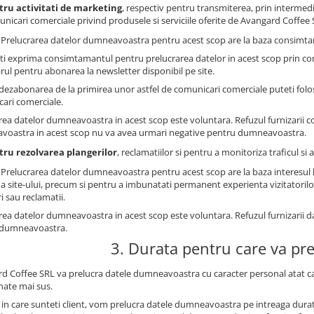
tru activitati de marketing
, respectiv pentru transmiterea, prin intermedi
nicari comerciale privind produsele si serviciile oferite de Avangard Coffee S
: Prelucrarea datelor dumneavoastra pentru acest scop are la baza consimtam
ti exprima consimtamantul pentru prelucrarea datelor in acest scop prin co
rul pentru abonarea la newsletter disponibil pe site.
dezabonarea de la primirea unor astfel de comunicari comerciale puteti folosi
ari comerciale.
rea datelor dumneavoastra in acest scop este voluntara. Refuzul furnizarii 
oastra in acest scop nu va avea urmari negative pentru dumneavoastra.
tru rezolvarea plangerilor
, reclamatiilor si pentru a monitoriza traficul s
: Prelucrarea datelor dumneavoastra pentru acest scop are la baza interesul 
a site-ului, precum si pentru a imbunatati permanent experienta vizitatorilor 
i sau reclamatii.
rea datelor dumneavoastra in acest scop este voluntara. Refuzul furnizarii 
 dumneavoastra.
3. Durata pentru care va pr
d Coffee SRL va prelucra datele dumneavoastra cu caracter personal atat cat
ate mai sus.
l in care sunteti client, vom prelucra datele dumneavoastra pe intreaga durat