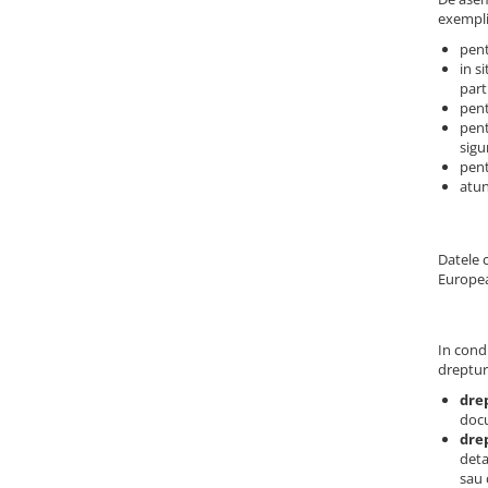
exempli
pent
in s
part
pent
pent
sigu
pent
atun
Datele 
Europe
In condi
dreptur
dre
doc
drep
deta
sau 