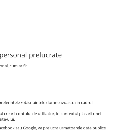
 personal prelucrate
onal, cum ar fi:
/preferintele /obisnuintele dumneavoastra in cadrul
l crearii contului de utilizator, in contextul plasarii unei
ite-ului.
 Facebook sau Google, va prelucra urmatoarele date publice