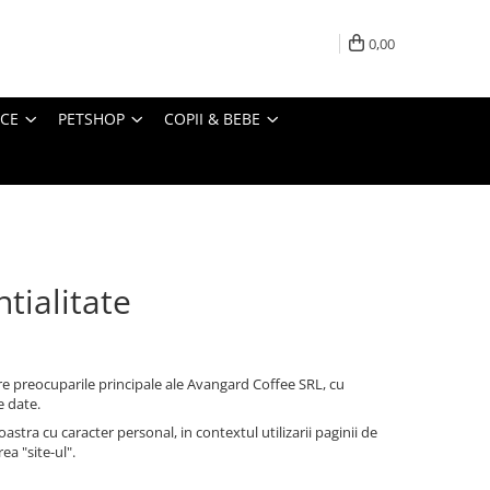
0,00
ICE
PETSHOP
COPII & BEBE
tialitate
e preocuparile principale ale Avangard Coffee SRL, cu
e date.
tra cu caracter personal, in contextul utilizarii paginii de
ea "site-ul".