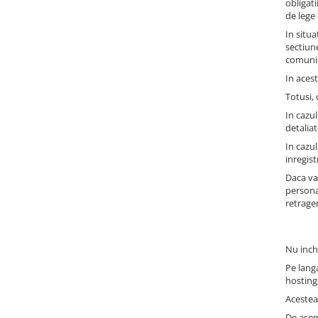
obligati
de lege 
In situa
sectiun
comunica
In acest
Totusi,
In cazul
detaliat
In cazul
inregis
Daca va
persona
retrage
Nu inch
Pe langa
hosting
Acestea 
De asem