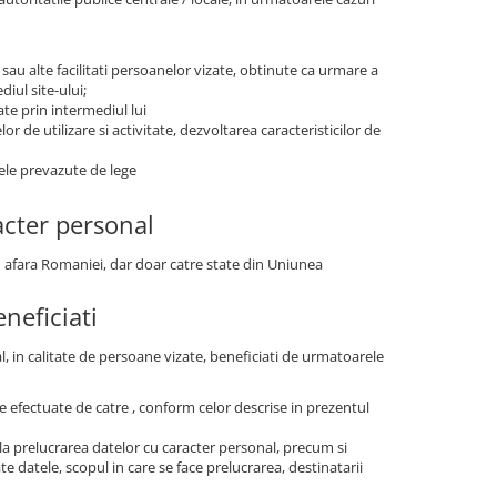
 sau alte facilitati persoanelor vizate, obtinute ca urmare a
iul site-ului;
ate prin intermediul lui
r de utilizare si activitate, dezvoltarea caracteristicilor de
tele prevazute de lege
acter personal
n afara Romaniei, dar doar catre state din Uniunea
neficiati
al, in calitate de persoane vizate, beneficiati de urmatoarele
are efectuate de catre , conform celor descrise in prezentul
la prelucrarea datelor cu caracter personal, precum si
e datele, scopul in care se face prelucrarea, destinatarii