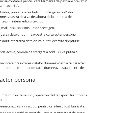
financiar-contabile pentru care termenul de pastrare prevazut
st intocmite).
tilizator, prin apasarea butonul "stergere cont" din
dumneavoastra de a va dezabona de la primirea de
te prin intermediul site-ului.
-mailuri si / sau sms-uri de acest gen.
ergerea datelor dumneavoastra cu caracter personal.
a doriti stergerea datelor, va puteti exercita drepturile
anda activa, cererea de stergere a contului va putea fi
 va inceta prelucrarea datelor dumneavoastra cu caracter
simtamantului exprimat de catre dumneavoastra inainte de
racter personal
um furnizori de servicii, operatori de transport, furnizori de
ator.
oseasca exclusiv in scopul pentru care le-au fost furnizate.
ritatile publice centrale / locale, in urmatoarele cazuri