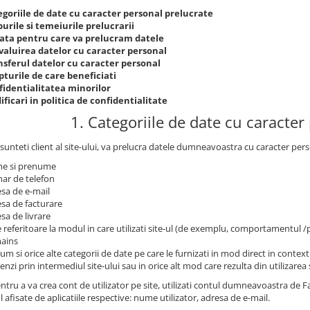
egoriile de date cu caracter personal prelucrate
urile si temeiurile prelucrarii
ata pentru care va prelucram datele
valuirea datelor cu caracter personal
nsferul datelor cu caracter personal
turile de care beneficiati
fidentialitatea minorilor
ficari in politica de confidentialitate
1. Categoriile de date cu caracter
sunteti client al site-ului, va prelucra datele dumneavoastra cu caracter pers
e si prenume
ar de telefon
sa de e-mail
sa de facturare
sa de livrare
 referitoare la modul in care utilizati site-ul (de exemplu, comportamentul 
ains
um si orice alte categorii de date pe care le furnizati in mod direct in contextu
nzi prin intermediul site-ului sau in orice alt mod care rezulta din utilizarea s
ntru a va crea cont de utilizator pe site, utilizati contul dumneavoastra de
l afisate de aplicatiile respective: nume utilizator, adresa de e-mail.