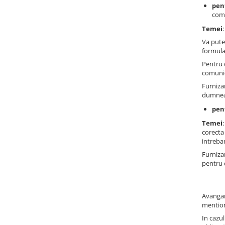
pen
comu
Temei
Va pute
formula
Pentru 
comunic
Furniza
dumneav
pen
Temei
corecta 
intrebar
Furniza
pentru
Avangar
mention
In cazu