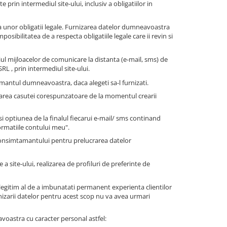
te prin intermediul site-ului, inclusiv a obligatiilor in
 unor obligatii legale. Furnizarea datelor dumneavoastra
sibilitatea de a respecta obligatiile legale care ii revin si
ul mijloacelor de comunicare la distanta (e-mail, sms) de
L , prin intermediul site-ului.
antul dumneavoastra, daca alegeti sa-l furnizati.
farea casutei corespunzatoare de la momentul crearii
 optiunea de la finalul fiecarui e-mail/ sms continand
ormatiile contului meu".
consimtamantului pentru prelucrarea datelor
a site-ului, realizarea de profiluri de preferinte de
legitim al de a imbunatati permanent experienta clientilor
nizarii datelor pentru acest scop nu va avea urmari
avoastra cu caracter personal astfel: