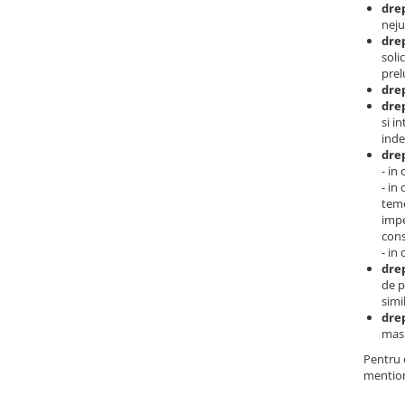
drep
neju
drep
soli
prel
drep
drep
si i
inde
drep
- in
- in
teme
impe
cons
- in
drep
de p
simi
drep
masu
Pentru o
mention