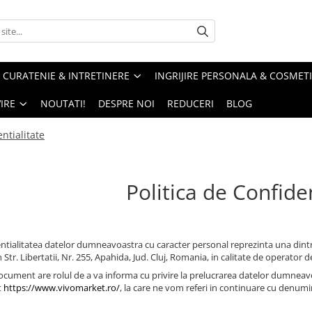
CURATENIE & INTRETINERE
INGRIJIRE PERSONALA & COSMET
IRE
NOUTATI!
DESPRE NOI
REDUCERI
BLOG
entialitate
Politica de Confiden
ntialitatea datelor dumneavoastra cu caracter personal reprezinta una dintr
n Str. Libertatii, Nr. 255, Apahida, Jud. Cluj, Romania, in calitate de operator d
ocument are rolul de a va informa cu privire la prelucrarea datelor dumneavoas
t
https://www.vivomarket.ro/
, la care ne vom referi in continuare cu denumir