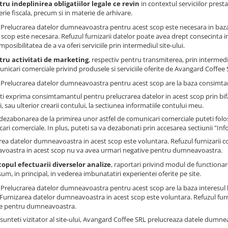
ru indeplinirea obligatiilor legale ce revin
in contextul serviciilor presta
rie fiscala, precum si in materie de arhivare.
: Prelucrarea datelor dumneavoastra pentru acest scop este necesara in baza
 scop este necesara. Refuzul furnizarii datelor poate avea drept consecinta impo
imposibilitatea de a va oferi serviciile prin intermediul site-ului.
tru activitati de marketing
, respectiv pentru transmiterea, prin intermedi
nicari comerciale privind produsele si serviciile oferite de Avangard Coffee SR
: Prelucrarea datelor dumneavoastra pentru acest scop are la baza consimtam
ti exprima consimtamantul pentru prelucrarea datelor in acest scop prin bi
, sau ulterior crearii contului, la sectiunea informatiile contului meu.
dezabonarea de la primirea unor astfel de comunicari comerciale puteti folosi
ari comerciale. In plus, puteti sa va dezabonati prin accesarea sectiunii "Inf
rea datelor dumneavoastra in acest scop este voluntara. Refuzul furnizarii 
oastra in acest scop nu va avea urmari negative pentru dumneavoastra.
copul efectuarii diverselor analize
, raportari privind modul de functionare 
um, in principal, in vederea imbunatatiri experientei oferite pe site.
: Prelucrarea datelor dumneavoastra pentru acest scop are la baza interesul 
. Furnizarea datelor dumneavoastra in acest scop este voluntara. Refuzul fur
e pentru dumneavoastra.
 sunteti vizitator al site-ului, Avangard Coffee SRL prelucreaza datele dumne