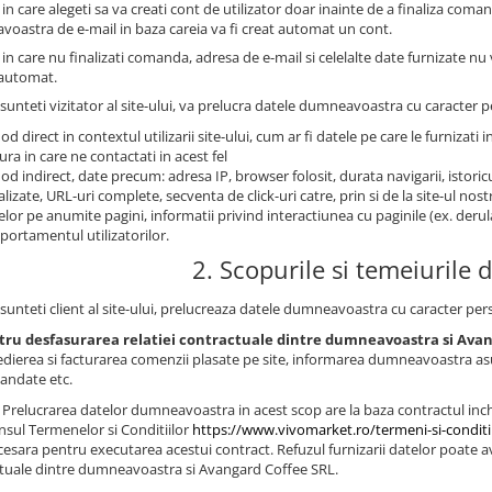
 in care alegeti sa va creati cont de utilizator doar inainte de a finaliza coma
oastra de e-mail in baza careia va fi creat automat un cont.
 in care nu finalizati comanda, adresa de e-mail si celelalte date furnizate nu
s automat.
sunteti vizitator al site-ului, va prelucra datele dumneavoastra cu caracter pe
od direct in contextul utilizarii site-ului, cum ar fi datele pe care le furnizati i
ra in care ne contactati in acest fel
od indirect, date precum: adresa IP, browser folosit, durata navigarii, istoricu
alizate, URL-uri complete, secventa de click-uri catre, prin si de la site-ul no
telor pe anumite pagini, informatii privind interactiunea cu paginile (ex. derul
ortamentul utilizatorilor.
2. Scopurile si temeiurile d
sunteti client al site-ului, prelucreaza datele dumneavoastra cu caracter pers
tru desfasurarea relatiei contractuale dintre dumneavoastra si Avan
dierea si facturarea comenzii plasate pe site, informarea dumneavoastra asu
andate etc.
Prelucrarea datelor dumneavoastra in acest scop are la baza contractul inch
insul Termenelor si Conditiilor
https://www.vivomarket.ro/termeni-si-conditi
cesara pentru executarea acestui contract. Refuzul furnizarii datelor poate av
tuale dintre dumneavoastra si Avangard Coffee SRL.