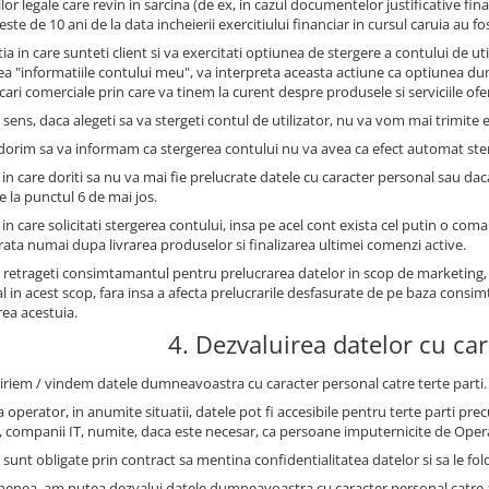
ilor legale care revin in sarcina (de ex, in cazul documentelor justificative 
este de 10 ani de la data incheierii exercitiului financiar in cursul caruia au fo
tia in care sunteti client si va exercitati optiunea de stergere a contului de u
ea "informatiile contului meu", va interpreta aceasta actiune ca optiunea 
ri comerciale prin care va tinem la curent despre produsele si serviciile oferi
 sens, daca alegeti sa va stergeti contul de utilizator, nu va vom mai trimite e
 dorim sa va informam ca stergerea contului nu va avea ca efect automat st
 in care doriti sa nu va mai fie prelucrate datele cu caracter personal sau dac
e la punctul 6 de mai jos.
 in care solicitati stergerea contului, insa pe acel cont exista cel putin o com
trata numai dupa livrarea produselor si finalizarea ultimei comenzi active.
 retrageti consimtamantul pentru prelucrarea datelor in scop de marketing,
l in acest scop, fara insa a afecta prelucrarile desfasurate de pe baza con
rea acestuia.
4. Dezvaluirea datelor cu ca
iriem / vindem datele dumneavoastra cu caracter personal catre terte parti.
 operator, in anumite situatii, datele pot fi accesibile pentru terte parti prec
, companii IT, numite, daca este necesar, ca persoane imputernicite de Oper
sunt obligate prin contract sa mentina confidentialitatea datelor si sa le fol
enea, am putea dezvalui datele dumneavoastra cu caracter personal catre auto