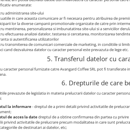
ficativ enumerate:
ru administrarea site-ului
ituatiile in care aceasta comunicare ar fi necesara pentru atribuirea de premii
iciparii lor la diverse campanii promotionale organizate de catre prin intermed
ru mentinerea, personalizarea si imbunatatirea site-ului si a serviciilor derul
ru efectuarea analizei datelor, testarea si cercetarea, monitorizarea tendintelo
ranta si autentificarea utilizatorilor
ru transmiterea de comunicari comerciale de marketing, in conditiile si limi
ci cand dezvaluirea datelor cu caracter personal este prevazuta de lege etc.
5. Transferul datelor cu car
cu caracter personal furnizate catre Avangard Coffee SRL pot fi transferate i
ana.
6. Drepturile de care be
tiile prevazute de legislatia in materia prelucrarii datelor cu caracter person
i:
ptul la informare
- dreptul de a primi detalii privind activitatile de prelucr
ument;
tul de acces la date
dreptul de a obtine confirmarea din partea cu privire 
lii privind activitatile de prelucrare precum modalitatea in care sunt prelucrat
categoriile de destinatari ai datelor, etc;