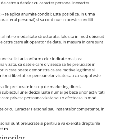
e, de catre a datelor cu caracter personal inexacte/
t") - se aplica anumite conditii; Este posibil ca, in urma
caracterul personal) si sa continue in aceste conditii
nal intr-o modalitate structurata, folosita in mod obisnuit
de catre catre alt operator de date, in masura in care sunt
 unei solicitari conform celor indicate mai jos;
a vizata, ca datele care o vizeaza sa fie prelucrate in
ilor in care poate demonstra ca are motive legitime si
ilor si libertatilor persoanelor vizate sau ca scopul este
 sa fie prelucrate in scop de marketing direct.
i subiectul unei decizii luate numai pe baza unor activitati
ce care privesc persoana vizata sau o afecteaza in mod
telor cu Caracter Personal sau instantelor competente, in
rsonal sunt prelucrate si pentru a va exercita drepturile
t.ro
minorilor