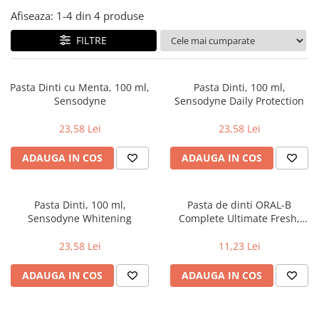
Geluri si deodorante igiena intima
Maturi, mopuri si galeti
Afiseaza:
1-
4
din
4
produse
Tampoane si absorbante
Accesorii maturi, mopuri & galeti
FILTRE
Scutece adulti
Produse curatare casa si exterior
Solare
Detergenti universali
Produse autobronzante
Solutii dezinfectante
Pasta Dinti cu Menta, 100 ml,
Pasta Dinti, 100 ml,
Produse cu protectie solara
Servetele umede antibacteriene
Sensodyne
Sensodyne Daily Protection
suprafete
Igiena dentara
23,58 Lei
23,58 Lei
Solutie curatat mobila
Pasta de dinti
Solutie curatat podele
ADAUGA IN COS
ADAUGA IN COS
Produse manichiura & pedichiura
Solutie curatat geamuri
Oja
Stergatoare geam
Dizolvante si tratamente pentru
Pasta Dinti, 100 ml,
Pasta de dinti ORAL-B
Solutie curatat covoare
unghii
Sensodyne Whitening
Complete Ultimate Fresh,
Insecticide & capcane
prospetime intensa, 75 ml
Machiaj
Produse ingrijire incaltaminte si
23,58 Lei
11,23 Lei
Luciu si balsam de buze
accesorii
Produse dezinfectante
ADAUGA IN COS
ADAUGA IN COS
Masini curatat pardoseli
Alcool sanitar
Odorizant camera
Consumabile sanitare
Organizare si depozitare