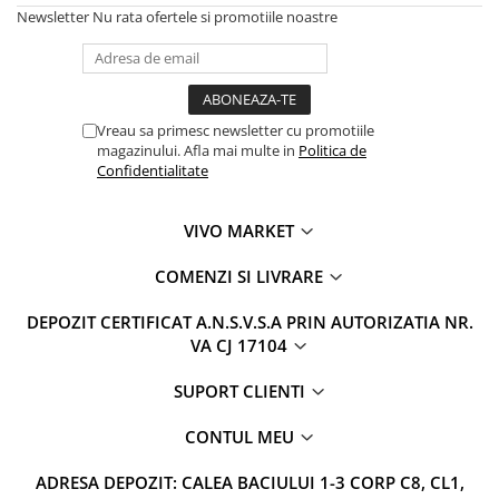
Newsletter
Nu rata ofertele si promotiile noastre
Uniforme medicale de unica
Cutii depozitare
folosinta
Umerase pentru haine si suporturi
Organizatoare imbracaminte si
incaltaminte
Vreau sa primesc newsletter cu promotiile
Cosuri de gunoi
magazinului. Afla mai multe in
Politica de
Carucioare pentru cumparaturi
Confidentialitate
Baterii, acumulatori si
incarcatoare
VIVO MARKET
COMENZI SI LIVRARE
DEPOZIT CERTIFICAT A.N.S.V.S.A PRIN AUTORIZATIA NR.
VA CJ 17104
SUPORT CLIENTI
CONTUL MEU
ADRESA DEPOZIT: CALEA BACIULUI 1-3 CORP C8, CL1,