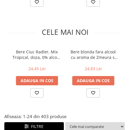
Alte bauturi alcoolice
Hartie igienica
Servetele umede antibacteriene
Chipsuri & Snacksuri
Sosuri si dressinguri
pentru maini
Bauturi Non-Alcoolice
Dezinfectant toaleta
Siropuri si toppinguri
Lotiuni si creme de corp
Bauturi carbogazoase
Detartrant toaleta
Condimente
Tratamente ingrijire corp
Bauturi necarbogazoase
Solutii suprafete baie
CELE MAI NOI
Faina, orez & alte alimente de baza
Deodorante si antiperspirante
Bauturi energizante
Odorizant toaleta
Paste fainoase si cereale
Ceara, benzi si creme depilatoare
Apa
Absorbant umiditate
Ulei, otet
Plasturi
Siropuri
Solutii desfundat tevi
Bere Ciuc Radler, Mix
Bere blonda fara alcool
B
Cafea si ceai
Sapun dezinfectant
Perii wc
Tropical, doza, 0% alcool,
cu aroma de Zmeura si
c
Gem, miere si alte creme
Ingrijire par
Produse curatare bucatarie
4 x 0.5 l
Mure, Ursus Cooler, 4 x
Gu
tartinabile
0.5 l
24,45 Lei
24,83 Lei
Sampon de par
Detergent vase
Dulciuri
Balsam de par
Solutii suprafete bucatarie
ADAUGA IN COS
ADAUGA IN COS
Chipsuri & Snaksuri
Tratamente si masca de par
Saci menajeri
Conserve
Vopsea de par si oxidant
Bureti vase si lavete
Bauturi alcoolice
Fixativ si spuma de par
Folii si pungi alimentare
Ceara de par si gel
Prosoape de hartie si servetele
Produse ingrijire barba si mustata
Afiseaza:
1-
24
din
403
produse
Manusi unica folosinta
Igiena intima
Vesela unica folosinta
FILTRE