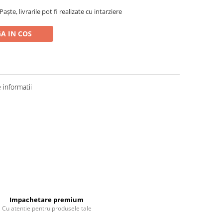
ște, livrarile pot fi realizate cu intarziere
A IN COS
informatii
Impachetare premium
Cu atentie pentru produsele tale