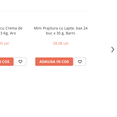
 cu Crema de
Mini Prajitura cu Lapte, bax 24
Biscuiti cu
 3 Kg, Aro
buc x 30 g, Barni
bax 48 buc
Kr
35 Lei
58,08 Lei
55
N COS
ADAUGA IN COS
ADAUGA 