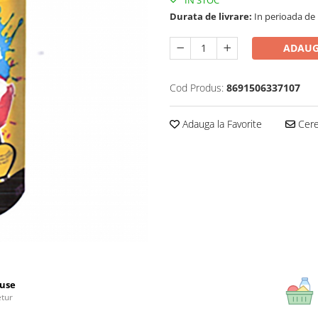
IN STOC
Durata de livrare:
In perioada de Pa
ADAUG
Cod Produs:
8691506337107
Adauga la Favorite
Cere 
use
etur