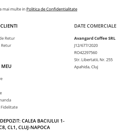
la mai multe in
Politica de Confidentialitate
CLIENTI
DATE COMERCIALE
de Retur
Avangard Coffee SRL
e Retur
J12/677/2020
RO42297560
Str. Libertatii, Nr. 255
 MEU
Apahida, Cluj
re
e
omanda
Fidelitate
DEPOZIT: CALEA BACIULUI 1-
C8, CL1, CLUJ-NAPOCA