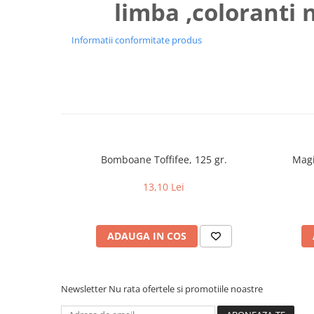
limba ,coloranti 
Uniforme medicale de unica
Cutii depozitare
folosinta
Umerase pentru haine si suporturi
Informatii conformitate produs
Organizatoare imbracaminte si
incaltaminte
Cosuri de gunoi
Carucioare pentru cumparaturi
Baterii, acumulatori si
incarcatoare
Bomboane Toffifee, 125 gr.
Magi
13,10 Lei
ADAUGA IN COS
Newsletter
Nu rata ofertele si promotiile noastre