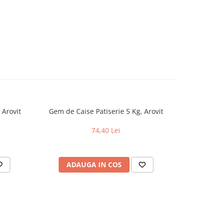
 Arovit
Gem de Caise Patiserie 5 Kg, Arovit
Crema de 
74,40 Lei
ADAUGA IN COS
AD