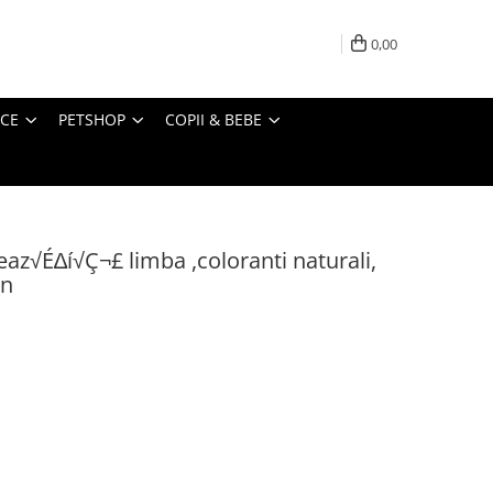
0,00
ICE
PETSHOP
COPII & BEBE
z√É∆í√Ç¬£ limba ,coloranti naturali,
an