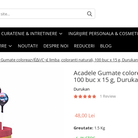
CURATENIE & INTRETINERE
INGRIJIRE PERSONALA & COSMET
IRE
NOUTATI!
DESPRE NOI
REDUCERI
BLOG
 Gumate coloreaz√É∆í√Ç¬£ limba ,coloranti naturali, 100 buc x 15 g, Durukan
Acadele Gumate colorea
100 buc x 15 g, Duruk
Durukan
1 Review
48,00 Lei
Greutate:
1.5 Kg