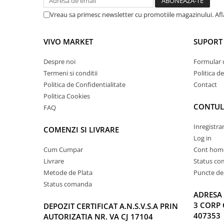
Vreau sa primesc newsletter cu promotiile magazinului. Af
VIVO MARKET
SUPORT 
Despre noi
Formular 
Termeni si conditii
Politica d
Politica de Confidentialitate
Contact
Politica Cookies
CONTUL
FAQ
Inregistra
COMENZI SI LIVRARE
Log in
Cum Cumpar
Cont hom
Livrare
Status c
Metode de Plata
Puncte de 
Status comanda
ADRESA 
3 CORP 
DEPOZIT CERTIFICAT A.N.S.V.S.A PRIN
407353
AUTORIZATIA NR. VA CJ 17104