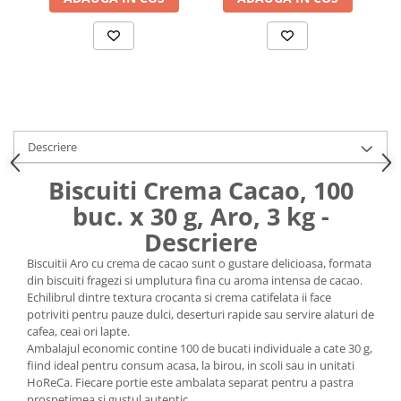
Uniforme medicale de unica
Cutii depozitare
folosinta
Umerase pentru haine si suporturi
Organizatoare imbracaminte si
incaltaminte
Cosuri de gunoi
Carucioare pentru cumparaturi
Descriere
Baterii, acumulatori si
incarcatoare
Biscuiti Crema Cacao, 100
buc. x 30 g, Aro, 3 kg -
Descriere
Biscuitii Aro cu crema de cacao sunt o gustare delicioasa, formata
din biscuiti fragezi si umplutura fina cu aroma intensa de cacao.
Echilibrul dintre textura crocanta si crema catifelata ii face
potriviti pentru pauze dulci, deserturi rapide sau servire alaturi de
cafea, ceai ori lapte.
Ambalajul economic contine 100 de bucati individuale a cate 30 g,
fiind ideal pentru consum acasa, la birou, in scoli sau in unitati
HoReCa. Fiecare portie este ambalata separat pentru a pastra
prospetimea si gustul autentic.