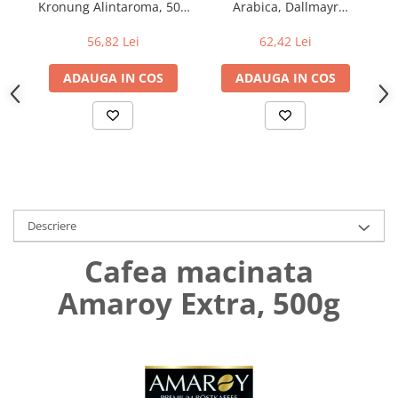
Kronung Alintaroma, 500
Arabica, Dallmayr
Uniforme medicale de unica
Cutii depozitare
gr
Prodomo, 500 gr
folosinta
56,82 Lei
62,42 Lei
Umerase pentru haine si suporturi
Organizatoare imbracaminte si
ADAUGA IN COS
ADAUGA IN COS
incaltaminte
Cosuri de gunoi
Carucioare pentru cumparaturi
Baterii, acumulatori si
incarcatoare
Descriere
Cafea macinata
Amaroy Extra, 500g