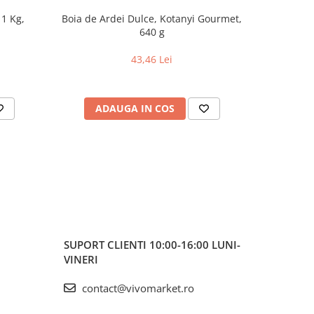
 1 Kg,
Boia de Ardei Dulce, Kotanyi Gourmet,
Biscui
640 g
43,46 Lei
ADAUGA IN COS
AD
SUPORT CLIENTI
10:00-16:00 LUNI-
VINERI
contact@vivomarket.ro