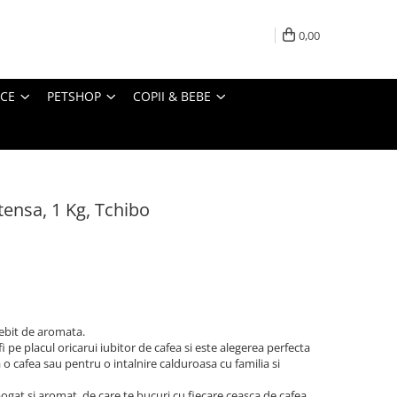
0,00
ICE
PETSHOP
COPII & BEBE
ensa, 1 Kg, Tchibo
ebit de aromata.
i pe placul oricarui iubitor de cafea si este alegerea perfecta
 o cafea sau pentru o intalnire calduroasa cu familia si
bogat si aromat, de care te bucuri cu fiecare ceasca de cafea