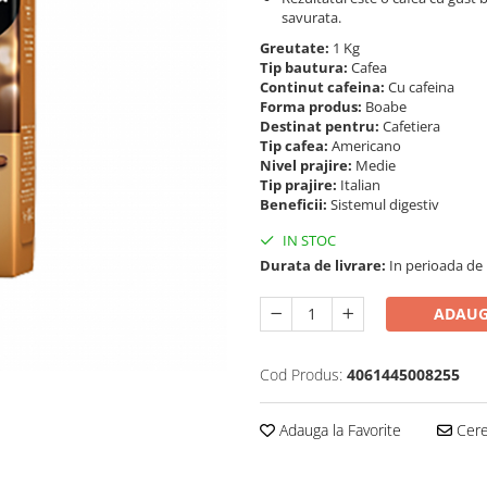
savurata.
Greutate:
1 Kg
Tip bautura:
Cafea
Continut cafeina:
Cu cafeina
Forma produs:
Boabe
Destinat pentru:
Cafetiera
Tip cafea:
Americano
Nivel prajire:
Medie
Tip prajire:
Italian
Beneficii:
Sistemul digestiv
IN STOC
Durata de livrare:
In perioada de Pa
ADAUG
Cod Produs:
4061445008255
Adauga la Favorite
Cere 