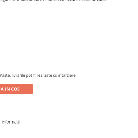
ște, livrarile pot fi realizate cu intarziere
A IN COS
informatii