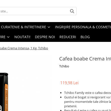
CURATENIE & INTRETINERE
INGRIJIRE PERSONALA & COSMET
IRE
NOUTATI!
DESPRE NOI
REDUCERI
BLOG
oabe Crema Intensa, 1 Kg, Tchibo
Cafea boabe Crema Int
Tchibo
119,98 Lei
Tchibo Family este o cafea deos
Gustul ei bogat si revigorant va f
pentru momentele tale zilnice la
prietenii.
Rezultatul este o cafea cu gust 