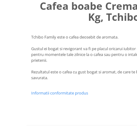
Cafea boabe Crema 
Uniforme medicale de unica
Cutii depozitare
folosinta
Kg, Tchib
Umerase pentru haine si suporturi
Organizatoare imbracaminte si
incaltaminte
Tchibo Family este o cafea deosebit de aromata.
Cosuri de gunoi
Carucioare pentru cumparaturi
Gustul ei bogat si revigorant va fi pe placul oricarui iubitor
Baterii, acumulatori si
pentru momentele tale zilnice la o cafea sau pentru o intaln
incarcatoare
prietenii.
Rezultatul este o cafea cu gust bogat si aromat, de care te 
savurata.
Informatii conformitate produs