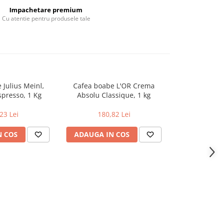
Impachetare premium
Cu atentie pentru produsele tale
 Julius Meinl,
Cafea boabe L'OR Crema
Cafea boabe
presso, 1 Kg
Absolu Classique, 1 kg
For
23 Lei
180,82 Lei
180
N COS
ADAUGA IN COS
ADAUGA 