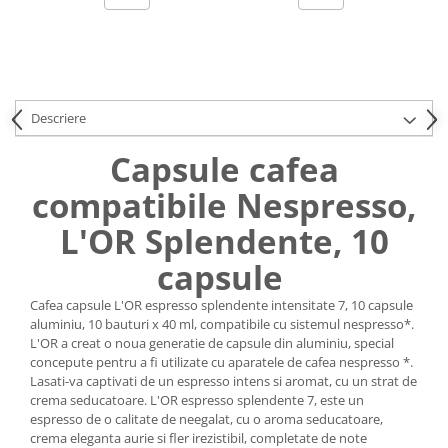
Uniforme medicale de unica
Cutii depozitare
folosinta
Umerase pentru haine si suporturi
Organizatoare imbracaminte si
incaltaminte
Descriere
Cosuri de gunoi
Carucioare pentru cumparaturi
Capsule cafea
Baterii, acumulatori si
compatibile Nespresso,
incarcatoare
L'OR Splendente, 10
capsule
Cafea capsule L'OR espresso splendente intensitate 7, 10 capsule
aluminiu, 10 bauturi x 40 ml, compatibile cu sistemul nespresso*.
L'OR a creat o noua generatie de capsule din aluminiu, special
concepute pentru a fi utilizate cu aparatele de cafea nespresso *.
Lasati-va captivati de un espresso intens si aromat, cu un strat de
crema seducatoare. L'OR espresso splendente 7, este un
espresso de o calitate de neegalat, cu o aroma seducatoare,
crema eleganta aurie si fler irezistibil, completate de note