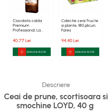
Baterii, acumulatori si
incarcatoare
Ciocolata calda
Colectie ceai fructe
C
Premium
si plante, 180 plicuri,
m
Professional, La
Fares
L
Festa, 1kg
40,77 Lei
94,40 Lei
1
ADAUGA IN COS
ADAUGA IN COS
Descriere
Ceai de prune, scortisoara si
smochine LOYD, 40 g