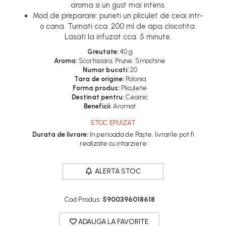
Bureti vase si lavete
aroma si un gust mai intens.
Fixativ si spuma de par
Mod de preparare: puneti un pliculet de ceai intr-
Folii si pungi alimentare
o cana. Turnati cca. 200 ml de apa clocotita.
Ceara de par si gel
Lasati la infuzat cca. 5 minute.
Prosoape de hartie si servetele
Produse ingrijire barba si mustata
Greutate:
40 g
Manusi unica folosinta
Aroma:
Scortisoara, Prune, Smochine
Igiena intima
Vesela unica folosinta
Numar bucati:
20
Geluri si deodorante igiena intima
Tara de origine:
Polonia
Maturi, mopuri si galeti
Forma produs:
Pliculete
Tampoane si absorbante
Destinat pentru:
Ceainic
Accesorii maturi, mopuri & galeti
Beneficii:
Aromat
Scutece adulti
Produse curatare casa si
STOC EPUIZAT
Solare
exterior
Durata de livrare:
In perioada de Paște, livrarile pot fi
Produse autobronzante
Detergenti universali
realizate cu intarziere
Produse cu protectie solara
Solutii dezinfectante
ALERTA STOC
Igiena dentara
Servetele umede antibacteriene
suprafete
Pasta de dinti
Cod Produs:
5900396018618
Solutie curatat mobila
Produse manichiura &
pedichiura
Solutie curatat podele
ADAUGA LA FAVORITE