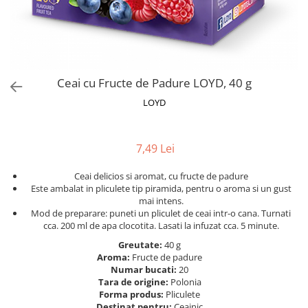
Alte bauturi alcoolice
Hartie igienica
Servetele umede antibacteriene
Chipsuri & Snacksuri
Sosuri si dressinguri
pentru maini
Bauturi Non-Alcoolice
Dezinfectant toaleta
Siropuri si toppinguri
Lotiuni si creme de corp
Bauturi carbogazoase
Detartrant toaleta
Condimente
Tratamente ingrijire corp
Bauturi necarbogazoase
Solutii suprafete baie
Faina, orez & alte alimente de baza
Deodorante si antiperspirante
Bauturi energizante
Odorizant toaleta
Ceai cu Fructe de Padure LOYD, 40 g
Paste fainoase si cereale
Ceara, benzi si creme depilatoare
Apa
Absorbant umiditate
LOYD
Ulei, otet
Plasturi
Siropuri
Solutii desfundat tevi
Cafea si ceai
Sapun dezinfectant
Perii wc
Gem, miere si alte creme
Ingrijire par
7,49 Lei
Produse curatare bucatarie
tartinabile
Sampon de par
Detergent vase
Dulciuri
Ceai delicios si aromat, cu fructe de padure
Balsam de par
Solutii suprafete bucatarie
Este ambalat in pliculete tip piramida, pentru o aroma si un gust
Chipsuri & Snaksuri
Tratamente si masca de par
mai intens.
Saci menajeri
Conserve
Mod de preparare: puneti un pliculet de ceai intr-o cana. Turnati
Vopsea de par si oxidant
Bureti vase si lavete
cca. 200 ml de apa clocotita. Lasati la infuzat cca. 5 minute.
Bauturi alcoolice
Fixativ si spuma de par
Folii si pungi alimentare
Greutate:
40 g
Ceara de par si gel
Aroma:
Fructe de padure
Prosoape de hartie si servetele
Numar bucati:
20
Produse ingrijire barba si mustata
Manusi unica folosinta
Tara de origine:
Polonia
Igiena intima
Vesela unica folosinta
Forma produs:
Pliculete
Destinat pentru:
Ceainic