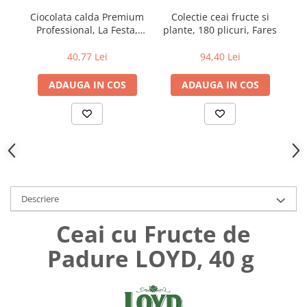
Uniforme medicale de unica
Cutii depozitare
Ciocolata calda Premium
Colectie ceai fructe si
folosinta
Professional, La Festa,
plante, 180 plicuri, Fares
pi
Umerase pentru haine si suporturi
1kg
Organizatoare imbracaminte si
40,77 Lei
94,40 Lei
incaltaminte
Cosuri de gunoi
ADAUGA IN COS
ADAUGA IN COS
Carucioare pentru cumparaturi
Baterii, acumulatori si
incarcatoare
Descriere
Ceai cu Fructe de
Padure LOYD, 40 g