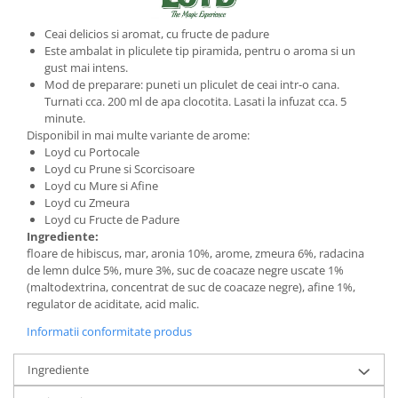
Ceai delicios si aromat, cu fructe de padure
Este ambalat in pliculete tip piramida, pentru o aroma si un
gust mai intens.
Mod de preparare: puneti un pliculet de ceai intr-o cana.
Turnati cca. 200 ml de apa clocotita. Lasati la infuzat cca. 5
minute.
Disponibil in mai multe variante de arome:
Loyd cu Portocale
Loyd cu Prune si Scorcisoare
Loyd cu Mure si Afine
Loyd cu Zmeura
Loyd cu Fructe de Padure
Ingrediente:
floare de hibiscus, mar, aronia 10%, arome, zmeura 6%, radacina
de lemn dulce 5%, mure 3%, suc de coacaze negre uscate 1%
(maltodextrina, concentrat de suc de coacaze negre), afine 1%,
regulator de aciditate, acid malic.
Informatii conformitate produs
Ingrediente