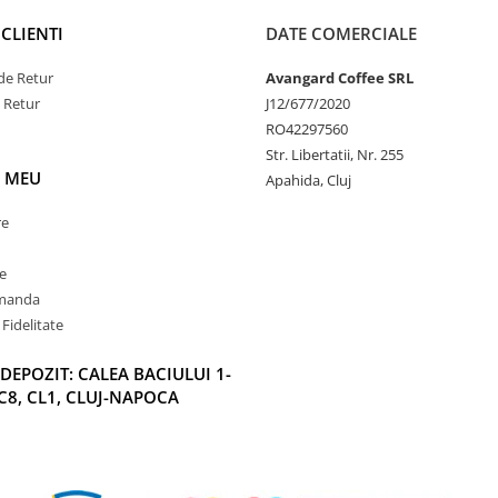
CLIENTI
DATE COMERCIALE
de Retur
Avangard Coffee SRL
e Retur
J12/677/2020
RO42297560
Str. Libertatii, Nr. 255
 MEU
Apahida, Cluj
re
e
omanda
Fidelitate
DEPOZIT: CALEA BACIULUI 1-
C8, CL1, CLUJ-NAPOCA