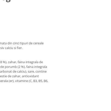
ata din cinci tipuri de cereale
iv calciu si fier.
8 %), zahar, faina integrala de
a de porumb (2 %), faina integrala
carbonat de calciu), sare, contine
restie de zahar, antioxidant
rala (er), vitamine (C, B3, B5, B6,