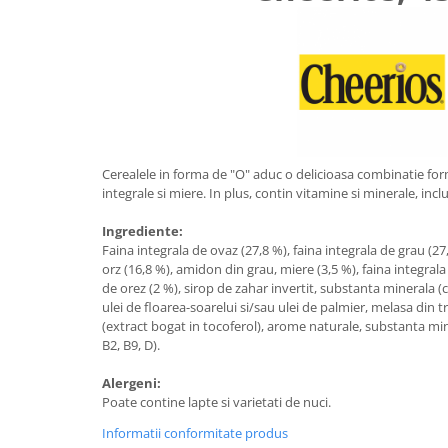
Uniforme medicale de unica
Cutii depozitare
folosinta
Umerase pentru haine si suporturi
Organizatoare imbracaminte si
incaltaminte
Cosuri de gunoi
Carucioare pentru cumparaturi
Baterii, acumulatori si
Cerealele in forma de "O" aduc o delicioasa combinatie form
integrale si miere. In plus, contin vitamine si minerale, inclus
incarcatoare
Ingrediente:
Faina integrala de ovaz (27,8 %), faina integrala de grau (27,
orz (16,8 %), amidon din grau, miere (3,5 %), faina integral
de orez (2 %), sirop de zahar invertit, substanta minerala (
ulei de floarea-soarelui si/sau ulei de palmier, melasa din t
(extract bogat in tocoferol), arome naturale, substanta mine
B2, B9, D).
Alergeni:
Poate contine lapte si varietati de nuci.
Informatii conformitate produs