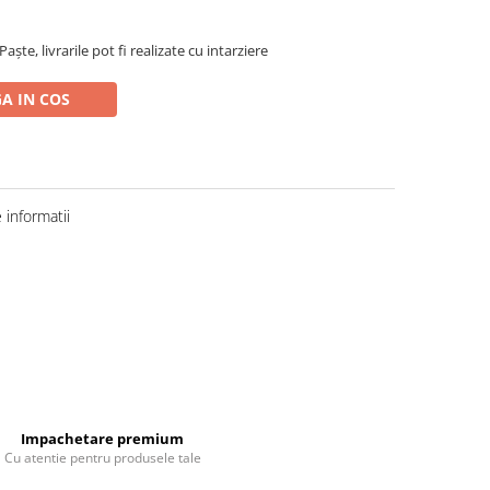
ște, livrarile pot fi realizate cu intarziere
A IN COS
informatii
Impachetare premium
Cu atentie pentru produsele tale