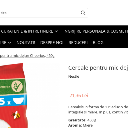
CURATENIE & INTRETINERE
INGRIJIRE PERSONALA & COSMET
IRE
NOUTATI!
DESPRE NOI
REDUCERI
BLOG
 pentru mic dejun Cheerios, 450g
Cereale pentru mic de
Nestlé
21,36 Lei
Cerealele in forma de "O" aduc o del
integrale si miere. In plus, contin vit
Greutate:
450 g
Aroma:
Miere