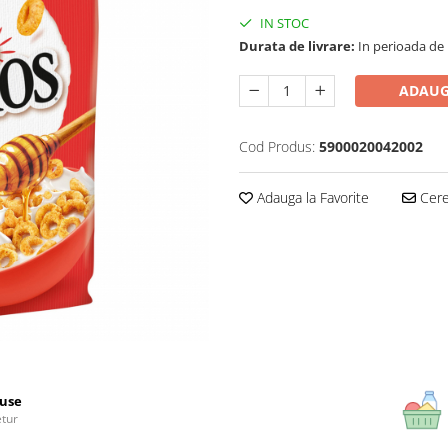
IN STOC
Durata de livrare:
In perioada de Pa
ADAUG
Cod Produs:
5900020042002
Adauga la Favorite
Cere 
use
etur