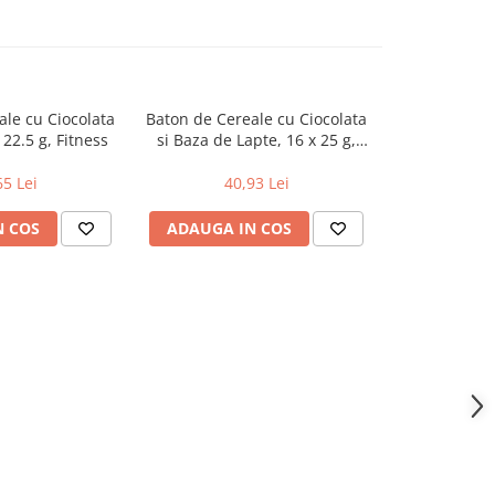
ale cu Ciocolata
Baton de Cereale cu Ciocolata
Baton de Cer
 22.5 g, Fitness
si Baza de Lapte, 16 x 25 g,
si Banane, 16
Chocapic
65 Lei
40,93 Lei
48
N COS
ADAUGA IN COS
ADAUGA 