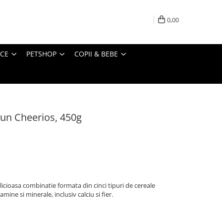
0,00
ICE
PETSHOP
COPII & BEBE
jun Cheerios, 450g
icioasa combinatie formata din cinci tipuri de cereale
amine si minerale, inclusiv calciu si fier.