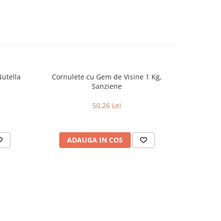
utella
Cornulete cu Gem de Visine 1 Kg,
Ulei Floa
Sanziene
50,26 Lei
ADAUGA IN COS
AD