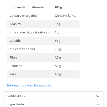
Informatii nutritionale
100 g
Valoare energetică
2256/541 kj/kcal
Grăsimi
32 g
din care acizi graşi saturaţi
4 g
Glucide
54 g
din care zaharuri
2,3 g
Fibre
4,5 g
Proteine
6,1 g
Sare
1,0 g
Informatii conformitate produs
Caracteristici
Ingrediente