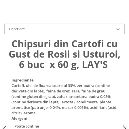
Uniforme medicale de unica
Cutii depozitare
folosinta
Umerase pentru haine si suporturi
Organizatoare imbracaminte si
incaltaminte
Descriere
Cosuri de gunoi
Chipsuri din Cartofi cu
Carucioare pentru cumparaturi
Baterii, acumulatori si
Gust de Rosii si Usturoi,
incarcatoare
6 buc x 60 g, LAY'S
Ingrediente
Cartofi, ulei de floarea soarelul 33%, zer pudra (contine
derivate din lapte), faina de orez, sare, faina de grau
(contine gluten din grau), zahar, smantana pudra 0,05%
(contine derivate din lapte, lactoza), condimente, plante
aromatice (patrunjel 0,04%, marar 0,001%), acidifiant (acid
citric), arome.
Alergeni
Poate contine