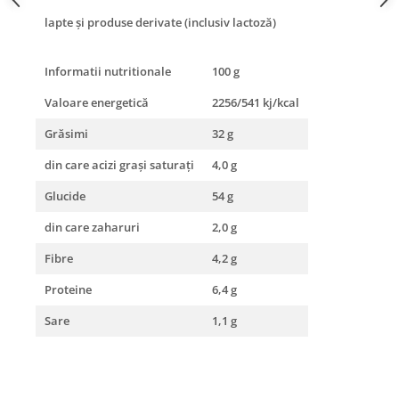
lapte şi produse derivate (inclusiv lactoză)
Informatii nutritionale
100 g
Valoare energetică
2256/541 kj/kcal
Grăsimi
32 g
din care acizi graşi saturaţi
4,0 g
Glucide
54 g
din care zaharuri
2,0 g
Fibre
4,2 g
Proteine
6,4 g
Sare
1,1 g