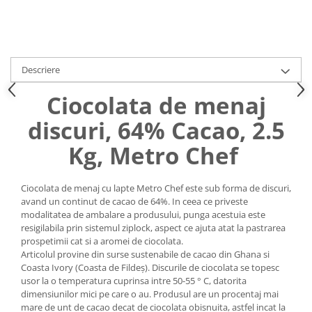
Uniforme medicale de unica
Cutii depozitare
folosinta
Umerase pentru haine si suporturi
Organizatoare imbracaminte si
incaltaminte
Descriere
Cosuri de gunoi
Ciocolata de menaj
Carucioare pentru cumparaturi
Baterii, acumulatori si
discuri, 64% Cacao, 2.5
incarcatoare
Kg, Metro Chef
Ciocolata de menaj cu lapte Metro Chef este sub forma de discuri,
avand un continut de cacao de 64%. In ceea ce priveste
modalitatea de ambalare a produsului, punga acestuia este
resigilabila prin sistemul ziplock, aspect ce ajuta atat la pastrarea
prospetimii cat si a aromei de ciocolata.
Articolul provine din surse sustenabile de cacao din Ghana si
Coasta Ivory (Coasta de Fildeș). Discurile de ciocolata se topesc
usor la o temperatura cuprinsa intre 50-55 ° C, datorita
dimensiunilor mici pe care o au. Produsul are un procentaj mai
mare de unt de cacao decat de ciocolata obisnuita, astfel incat la