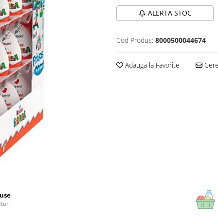
ALERTA STOC
Cod Produs:
8000500044674
Adauga la Favorite
Cere 
use
etur