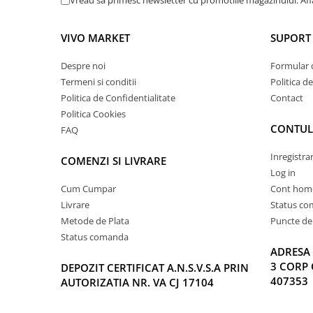
Vreau sa primesc newsletter cu promotiile magazinului. Af
VIVO MARKET
SUPORT 
Despre noi
Formular 
Termeni si conditii
Politica d
Politica de Confidentialitate
Contact
Politica Cookies
CONTUL
FAQ
Inregistra
COMENZI SI LIVRARE
Log in
Cum Cumpar
Cont hom
Livrare
Status c
Metode de Plata
Puncte de 
Status comanda
ADRESA 
3 CORP 
DEPOZIT CERTIFICAT A.N.S.V.S.A PRIN
407353
AUTORIZATIA NR. VA CJ 17104