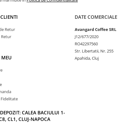
la mai multe in
Politica de Confidentialitate
CLIENTI
DATE COMERCIALE
de Retur
Avangard Coffee SRL
e Retur
J12/677/2020
RO42297560
Str. Libertatii, Nr. 255
 MEU
Apahida, Cluj
re
e
omanda
Fidelitate
DEPOZIT: CALEA BACIULUI 1-
C8, CL1, CLUJ-NAPOCA