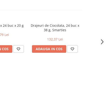
ax 24 buc x 20 g
Drajeuri de Ciocolata, 24 buc x
Pachet bato
38 g, Smarties
Kinder Bueno 
1
79 Lei
132,37 Lei
153
N COS
ADAUGA IN COS
ADAUGA 