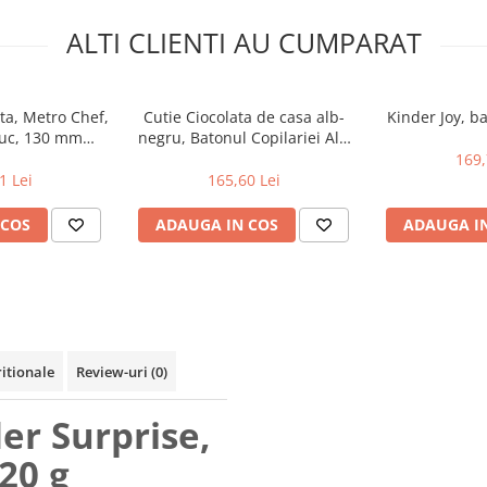
ALTI CLIENTI AU CUMPARAT
ta, Metro Chef,
Cutie Ciocolata de casa alb-
Kinder Joy, b
buc, 130 mm
negru, Batonul Copilariei Alb
 50 mm
Negru, 30 x 100 g
169,
1 Lei
165,60 Lei
 COS
ADAUGA IN COS
ADAUGA I
ritionale
Review-uri
(0)
er Surprise,
20 g