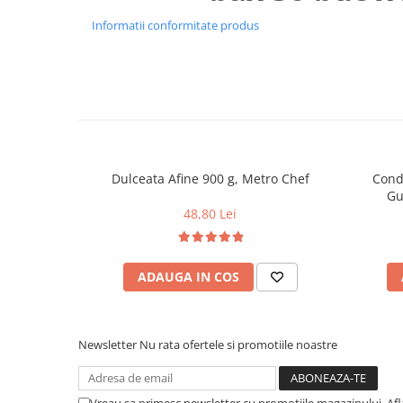
Uniforme medicale de unica
Cutii depozitare
Informatii conformitate produs
folosinta
Umerase pentru haine si suporturi
Organizatoare imbracaminte si
incaltaminte
Cosuri de gunoi
Carucioare pentru cumparaturi
Baterii, acumulatori si
incarcatoare
Dulceata Afine 900 g, Metro Chef
Cond
Gu
48,80 Lei
ADAUGA IN COS
Newsletter
Nu rata ofertele si promotiile noastre