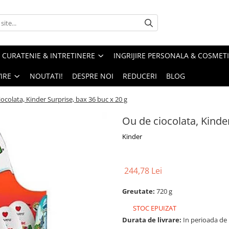
CURATENIE & INTRETINERE
INGRIJIRE PERSONALA & COSMET
IRE
NOUTATI!
DESPRE NOI
REDUCERI
BLOG
ocolata, Kinder Surprise, bax 36 buc x 20 g
Ou de ciocolata, Kinder
Kinder
244,78 Lei
Greutate:
720 g
STOC EPUIZAT
Durata de livrare:
In perioada de Pa