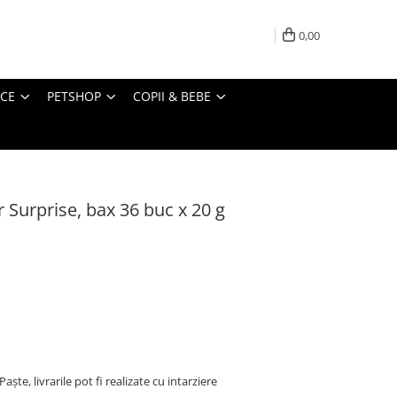
0,00
ICE
PETSHOP
COPII & BEBE
 Surprise, bax 36 buc x 20 g
ște, livrarile pot fi realizate cu intarziere