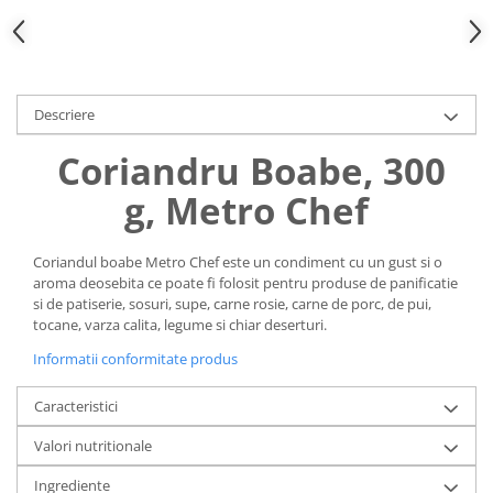
Uniforme medicale de unica
Cutii depozitare
folosinta
Umerase pentru haine si suporturi
Organizatoare imbracaminte si
incaltaminte
Descriere
Cosuri de gunoi
Coriandru Boabe, 300
Carucioare pentru cumparaturi
Baterii, acumulatori si
g, Metro Chef
incarcatoare
Coriandul boabe Metro Chef este un condiment cu un gust si o
aroma deosebita ce poate fi folosit pentru produse de panificatie
si de patiserie, sosuri, supe, carne rosie, carne de porc, de pui,
tocane, varza calita, legume si chiar deserturi.
Informatii conformitate produs
Caracteristici
Valori nutritionale
Ingrediente