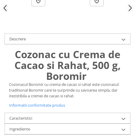
Uniforme medicale de unica
Cutii depozitare
folosinta
Umerase pentru haine si suporturi
Organizatoare imbracaminte si
incaltaminte
Cosuri de gunoi
Descriere
Carucioare pentru cumparaturi
Cozonac cu Crema de
Baterii, acumulatori si
incarcatoare
Cacao si Rahat, 500 g,
Boromir
Cozonacul Boromir cu crema de cacao si rahat este cozonacul
traditional Boromir care te surprinde cu savoarea simpla, dar
irezistibila a cremei de cacao si rahat.
Informatii conformitate produs
Caracteristici
Ingrediente