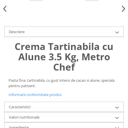
Uniforme medicale de unica
Cutii depozitare
folosinta
Umerase pentru haine si suporturi
Organizatoare imbracaminte si
incaltaminte
Descriere
Cosuri de gunoi
Carucioare pentru cumparaturi
Crema Tartinabila cu
Baterii, acumulatori si
Alune 3.5 Kg, Metro
incarcatoare
Chef
Pasta fina, tartinabila, cu gust intens de cacao si alune, speciala
pentru patiserii.
Informatii conformitate produs
Caracteristici
Valori nutritionale
Ingrediente