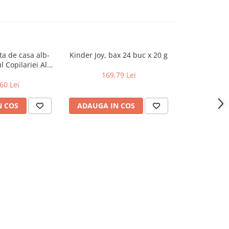
ta de casa alb-
Kinder Joy, bax 24 buc x 20 g
Napolitane c
l Copilariei Alb
3kg
30 x 100 g
169,79 Lei
60 Lei
100
N COS
ADAUGA IN COS
ADAUGA 