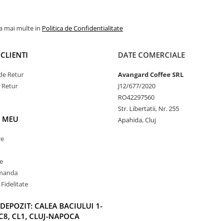
la mai multe in
Politica de Confidentialitate
CLIENTI
DATE COMERCIALE
de Retur
Avangard Coffee SRL
e Retur
J12/677/2020
RO42297560
Str. Libertatii, Nr. 255
 MEU
Apahida, Cluj
re
e
omanda
Fidelitate
DEPOZIT: CALEA BACIULUI 1-
C8, CL1, CLUJ-NAPOCA