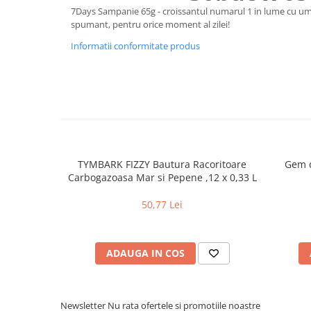
7Days Sampanie 65g - croissantul numarul 1 in lume cu u
Uniforme medicale de unica
Cutii depozitare
spumant, pentru orice moment al zilei!
folosinta
Umerase pentru haine si suporturi
Informatii conformitate produs
Organizatoare imbracaminte si
incaltaminte
Cosuri de gunoi
Carucioare pentru cumparaturi
Baterii, acumulatori si
incarcatoare
TYMBARK FIZZY Bautura Racoritoare
Gem d
Carbogazoasa Mar si Pepene ,12 x 0,33 L
50,77 Lei
ADAUGA IN COS
Newsletter
Nu rata ofertele si promotiile noastre