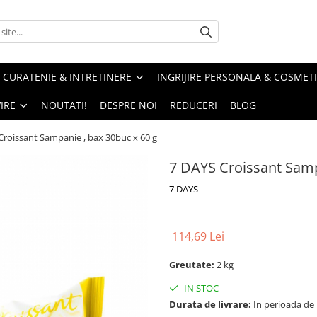
CURATENIE & INTRETINERE
INGRIJIRE PERSONALA & COSMET
IRE
NOUTATI!
DESPRE NOI
REDUCERI
BLOG
Croissant Sampanie , bax 30buc x 60 g
7 DAYS Croissant Samp
7 DAYS
114,69 Lei
Greutate:
2 kg
IN STOC
Durata de livrare:
In perioada de Pa