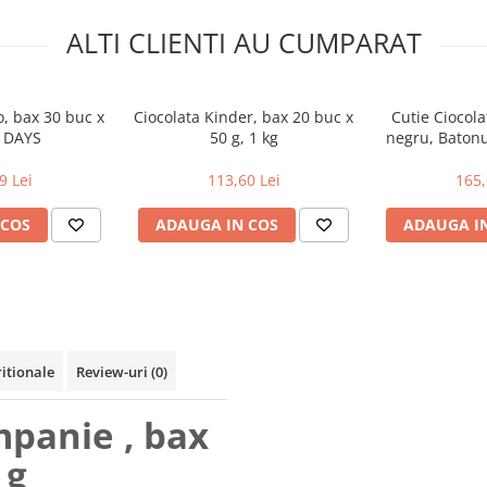
ALTI CLIENTI AU CUMPARAT
, bax 30 buc x
Ciocolata Kinder, bax 20 buc x
Cutie Ciocola
7 DAYS
50 g, 1 kg
negru, Batonu
Negru, 
9 Lei
113,60 Lei
165,
 COS
ADAUGA IN COS
ADAUGA I
ritionale
Review-uri
(0)
mpanie , bax
 g