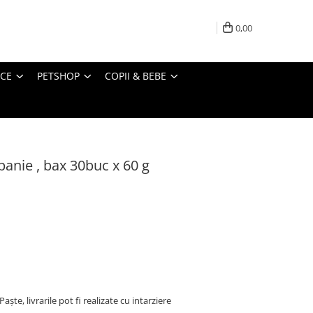
0,00
ICE
PETSHOP
COPII & BEBE
anie , bax 30buc x 60 g
ște, livrarile pot fi realizate cu intarziere