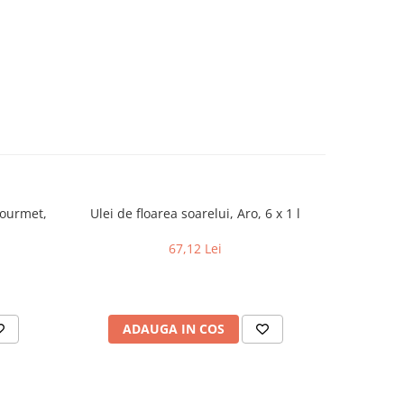
Gourmet,
Ulei de floarea soarelui, Aro, 6 x 1 l
Dulceat
67,12 Lei
ADAUGA IN COS
AD