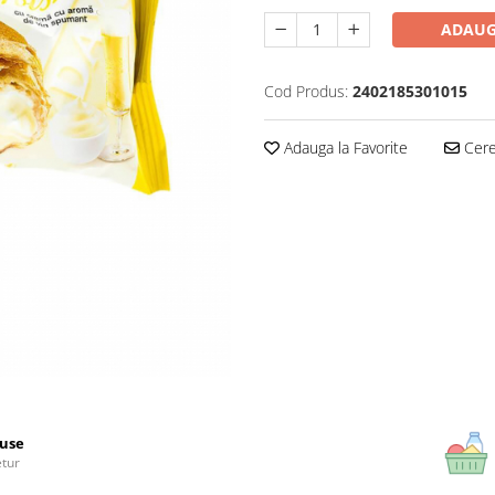
ADAUG
Cod Produs:
2402185301015
Adauga la Favorite
Cere 
use
etur