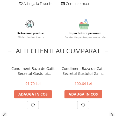
Geluri si deodorante igiena intima
Maturi, mopuri si galeti
Adauga la Favorite
Cere informatii
Tampoane si absorbante
Accesorii maturi, mopuri & galeti
Scutece adulti
Produse curatare casa si exterior
Solare
Detergenti universali
Produse autobronzante
Solutii dezinfectante
Returnare produse
Impachetare premium
Produse cu protectie solara
Servetele umede antibacteriene
30 de zile drept retur
Cu atentie pentru produsele tale
suprafete
Igiena dentara
Solutie curatat mobila
ALTI CLIENTI AU CUMPARAT
Pasta de dinti
Solutie curatat podele
Produse manichiura & pedichiura
Solutie curatat geamuri
Oja
Condiment Baza de Gatit
Condiment Baza de Gatit
Pi
Stergatoare geam
Dizolvante si tratamente pentru
Secretul Gustului
Secretul Gustului Gaina
Solutie curatat covoare
unghii
Legume, 2.5 Kg, Maggi
2.5 Kg, Maggi
Insecticide & capcane
91,70 Lei
100,64 Lei
Machiaj
Produse ingrijire incaltaminte si
Luciu si balsam de buze
accesorii
ADAUGA IN COS
ADAUGA IN COS
Produse dezinfectante
Masini curatat pardoseli
Alcool sanitar
Odorizant camera
Consumabile sanitare
Organizare si depozitare