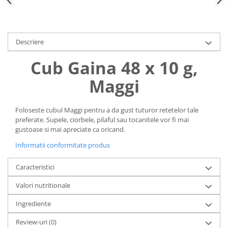
Uniforme medicale de unica
Cutii depozitare
folosinta
Umerase pentru haine si suporturi
Organizatoare imbracaminte si
Descriere
incaltaminte
Cub Gaina 48 x 10 g,
Cosuri de gunoi
Carucioare pentru cumparaturi
Maggi
Baterii, acumulatori si
incarcatoare
Foloseste cubul Maggi pentru a da gust tuturor retetelor tale
preferate. Supele, ciorbele, pilaful sau tocanitele vor fi mai
gustoase si mai apreciate ca oricand.
Informatii conformitate produs
Caracteristici
Valori nutritionale
Ingrediente
Review-uri
(0)