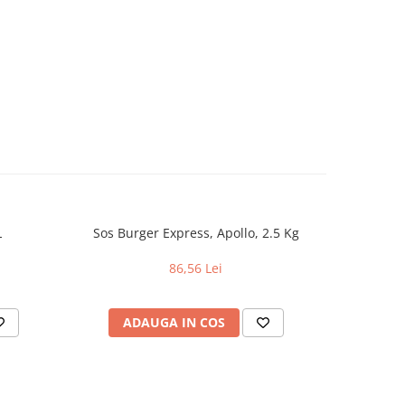
L
Sos Burger Express, Apollo, 2.5 Kg
Sos de m
86,56 Lei
ADAUGA IN COS
AD