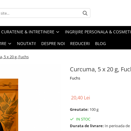
CURATENIE & INTRETINERE
INGRIJIRE PERSONALA & COSMET
IRE
NOUTATI!
DESPRE NOI
REDUCERI
BLOG
, 5 x 20 g, Fuchs
Curcuma, 5 x 20 g, Fuc
Fuchs
20,40 Lei
Greutate:
100 g
IN STOC
Durata de livrare:
In perioada de Pa