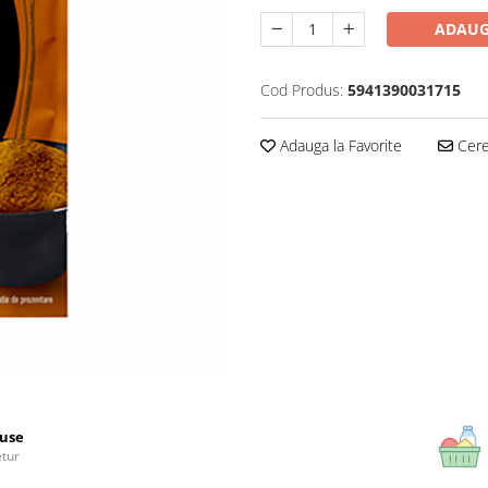
ADAUG
Cod Produs:
5941390031715
Adauga la Favorite
Cere 
use
etur