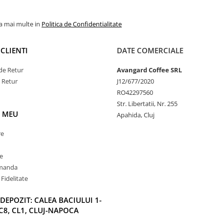
la mai multe in
Politica de Confidentialitate
CLIENTI
DATE COMERCIALE
de Retur
Avangard Coffee SRL
e Retur
J12/677/2020
RO42297560
Str. Libertatii, Nr. 255
 MEU
Apahida, Cluj
re
e
omanda
Fidelitate
DEPOZIT: CALEA BACIULUI 1-
C8, CL1, CLUJ-NAPOCA