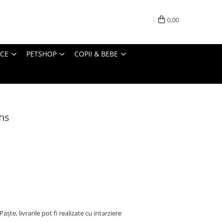
0,00
ICE
PETSHOP
COPII & BEBE
hs
ște, livrarile pot fi realizate cu intarziere