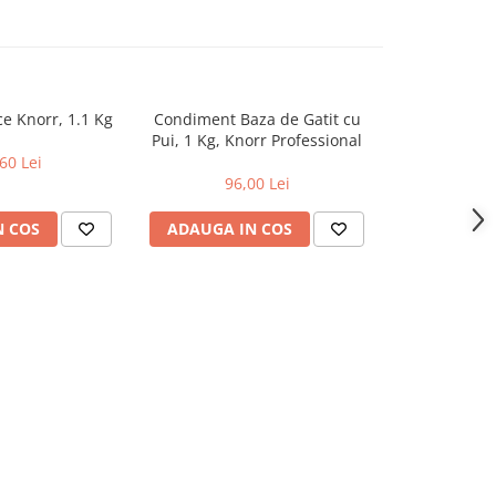
e Knorr, 1.1 Kg
Condiment Baza de Gatit cu
Sos Lemon Bu
Pui, 1 Kg, Knorr Professional
60 Lei
164
96,00 Lei
N COS
ADAUGA IN COS
ADAUGA 