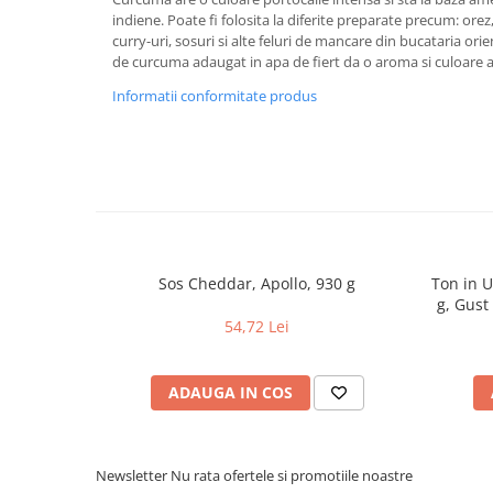
Uniforme medicale de unica
indiene. Poate fi folosita la diferite preparate precum: orez, 
Cutii depozitare
curry-uri, sosuri si alte feluri de mancare din bucataria orien
folosinta
Umerase pentru haine si suporturi
de curcuma adaugat in apa de fiert da o aroma si culoare ap
Organizatoare imbracaminte si
Informatii conformitate produs
incaltaminte
Cosuri de gunoi
Carucioare pentru cumparaturi
Baterii, acumulatori si
incarcatoare
Sos Cheddar, Apollo, 930 g
Ton in U
g, Gust
54,72 Lei
ADAUGA IN COS
Newsletter
Nu rata ofertele si promotiile noastre