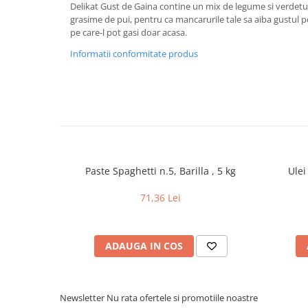
Delikat Gust de Gaina contine un mix de legume si verdetur
Uniforme medicale de unica
Cutii depozitare
grasime de pui, pentru ca mancarurile tale sa aiba gustul pe c
folosinta
pe care-l pot gasi doar acasa.
Umerase pentru haine si suporturi
Organizatoare imbracaminte si
Informatii conformitate produs
incaltaminte
Cosuri de gunoi
Carucioare pentru cumparaturi
Baterii, acumulatori si
incarcatoare
Paste Spaghetti n.5, Barilla , 5 kg
Ulei
71,36 Lei
ADAUGA IN COS
Newsletter
Nu rata ofertele si promotiile noastre