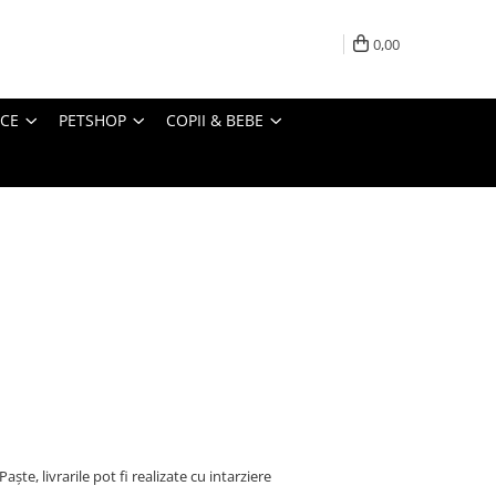
0,00
ICE
PETSHOP
COPII & BEBE
ște, livrarile pot fi realizate cu intarziere