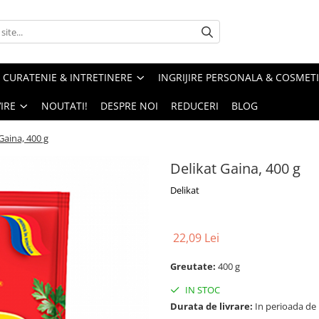
CURATENIE & INTRETINERE
INGRIJIRE PERSONALA & COSMET
IRE
NOUTATI!
DESPRE NOI
REDUCERI
BLOG
Gaina, 400 g
Delikat Gaina, 400 g
Delikat
22,09 Lei
Greutate:
400 g
IN STOC
Durata de livrare:
In perioada de Pa