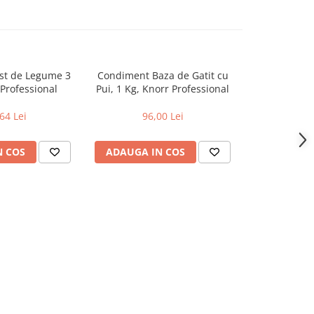
ust de Legume 3
Condiment Baza de Gatit cu
Condiment
 Professional
Pui, 1 Kg, Knorr Professional
Secretul Gus
Kg
64 Lei
96,00 Lei
91
N COS
ADAUGA IN COS
ADAUGA 