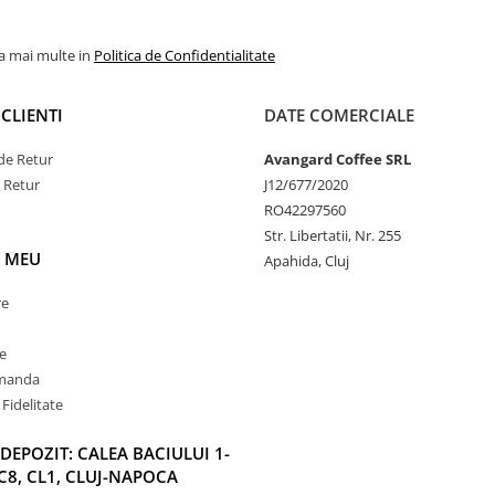
la mai multe in
Politica de Confidentialitate
CLIENTI
DATE COMERCIALE
de Retur
Avangard Coffee SRL
e Retur
J12/677/2020
RO42297560
Str. Libertatii, Nr. 255
 MEU
Apahida, Cluj
re
e
omanda
Fidelitate
DEPOZIT: CALEA BACIULUI 1-
C8, CL1, CLUJ-NAPOCA