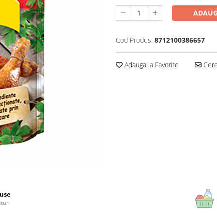
ADAUG
Cod Produs:
8712100386657
Adauga la Favorite
Cere 
use
etur