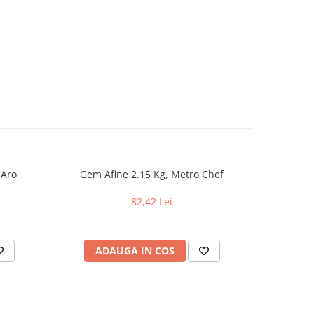
 Aro
Gem Afine 2.15 Kg, Metro Chef
Supa c
82,42 Lei
ADAUGA IN COS
AD