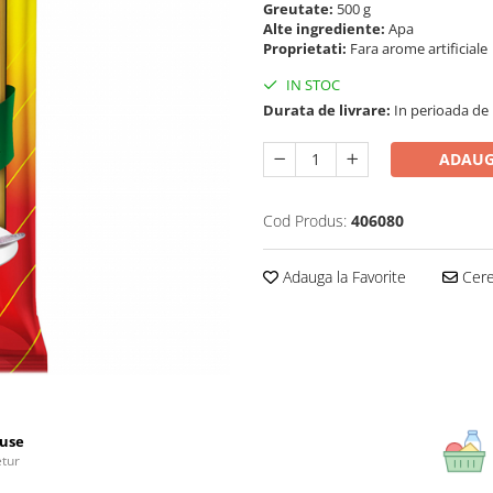
Greutate:
500 g
Alte ingrediente:
Apa
Proprietati:
Fara arome artificiale
IN STOC
Durata de livrare:
In perioada de Pa
ADAUG
Cod Produs:
406080
Adauga la Favorite
Cere 
use
etur