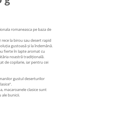
itionala romaneasca pe baza de
 rece la birou sau desert rapid
luția gustoasă și la îndemână.
au fierte în lapte aromat cu
tăria noastră tradițională.
t de copilarie, iar pentru cei
manilor gustul deserturilor
asice”.
pa, macaroanele clasice sunt
ale bunicii.