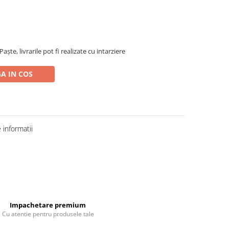
ște, livrarile pot fi realizate cu intarziere
A IN COS
informatii
Impachetare premium
Cu atentie pentru produsele tale