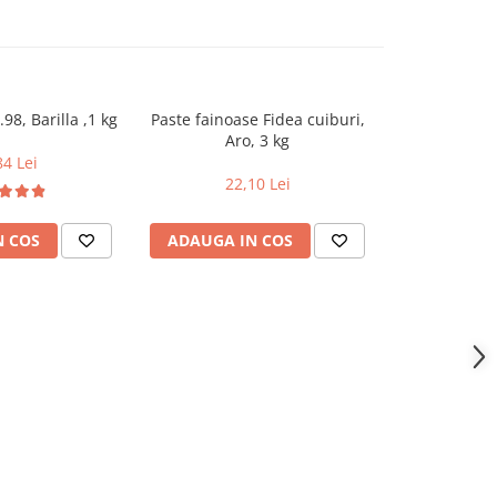
.98, Barilla ,1 kg
Paste fainoase Fidea cuiburi,
Macaroan
Aro, 3 kg
84 Lei
33
22,10 Lei
N COS
ADAUGA IN COS
ADAUGA 