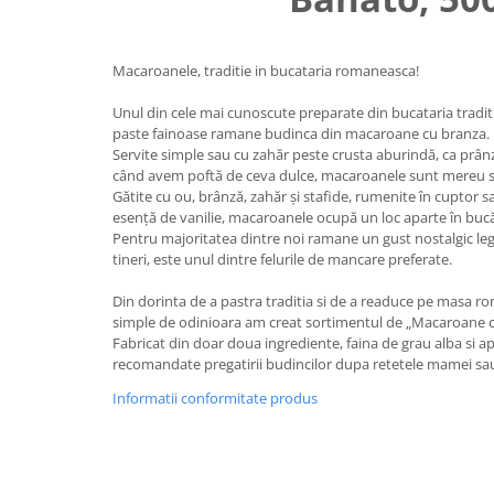
Uniforme medicale de unica
Cutii depozitare
folosinta
Umerase pentru haine si suporturi
Macaroanele, traditie in bucataria romaneasca!
Organizatoare imbracaminte si
incaltaminte
Unul din cele mai cunoscute preparate din bucataria trad
paste fainoase ramane budinca din macaroane cu branza.
Cosuri de gunoi
Servite simple sau cu zahăr peste crusta aburindă, ca prânz
Carucioare pentru cumparaturi
când avem poftă de ceva dulce, macaroanele sunt mereu so
Baterii, acumulatori si
Gătite cu ou, brânză, zahăr și stafide, rumenite în cuptor s
incarcatoare
esență de vanilie, macaroanele ocupă un loc aparte în bucă
Pentru majoritatea dintre noi ramane un gust nostalgic lega
tineri, este unul dintre felurile de mancare preferate.
Din dorinta de a pastra traditia si de a readuce pe masa ro
simple de odinioara am creat sortimentul de „Macaroane cl
Fabricat din doar doua ingrediente, faina de grau alba si a
recomandate pregatirii budincilor dupa retetele mamei sau 
Informatii conformitate produs