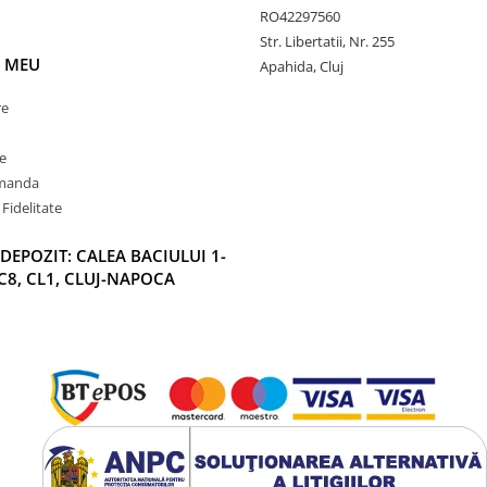
RO42297560
Str. Libertatii, Nr. 255
 MEU
Apahida, Cluj
re
e
omanda
Fidelitate
DEPOZIT: CALEA BACIULUI 1-
C8, CL1, CLUJ-NAPOCA