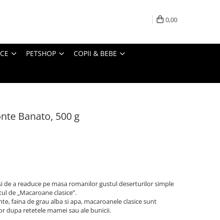
0,00
ICE
PETSHOP
COPII & BEBE
nte Banato, 500 g
 si de a readuce pe masa romanilor gustul deserturilor simple
ul de „Macaroane clasice”.
te, faina de grau alba si apa, macaroanele clasice sunt
or dupa retetele mamei sau ale bunicii.