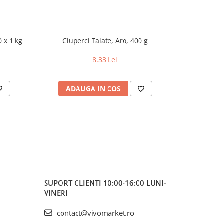
0 x 1 kg
Ciuperci Taiate, Aro, 400 g
Fasol
8,33 Lei
ADAUGA IN COS
AD
SUPORT CLIENTI
10:00-16:00 LUNI-
VINERI
contact@vivomarket.ro