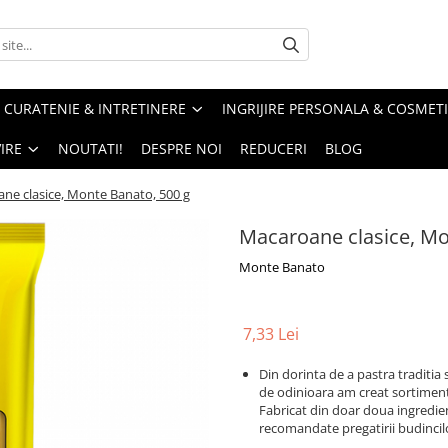
CURATENIE & INTRETINERE
INGRIJIRE PERSONALA & COSMET
IRE
NOUTATI!
DESPRE NOI
REDUCERI
BLOG
ne clasice, Monte Banato, 500 g
Macaroane clasice, Mo
Monte Banato
7,33 Lei
Din dorinta de a pastra traditia
de odinioara am creat sortiment
Fabricat din doar doua ingredien
recomandate pregatirii budincil