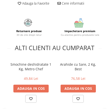
Geluri si deodorante igiena intima
Maturi, mopuri si galeti
Adauga la Favorite
Cere informatii
Tampoane si absorbante
Accesorii maturi, mopuri & galeti
Scutece adulti
Produse curatare casa si exterior
Solare
Detergenti universali
Produse autobronzante
Solutii dezinfectante
Returnare produse
Impachetare premium
Produse cu protectie solara
Servetele umede antibacteriene
30 de zile drept retur
Cu atentie pentru produsele tale
suprafete
Igiena dentara
Solutie curatat mobila
ALTI CLIENTI AU CUMPARAT
Pasta de dinti
Solutie curatat podele
Produse manichiura & pedichiura
Solutie curatat geamuri
Oja
Smochine deshidratate 1
Arahide cu Sare, 2 Kg,
M
Stergatoare geam
Dizolvante si tratamente pentru
Kg, Metro Chef
Best
Solutie curatat covoare
unghii
Insecticide & capcane
49,84 Lei
76,58 Lei
Machiaj
Produse ingrijire incaltaminte si
Luciu si balsam de buze
accesorii
ADAUGA IN COS
ADAUGA IN COS
Produse dezinfectante
Masini curatat pardoseli
Alcool sanitar
Odorizant camera
Consumabile sanitare
Organizare si depozitare