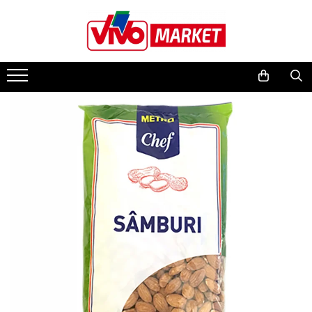
Produse Horeca
Bacanie
Bauturi
Curatenie & Intretinere
Ingrijire personala & Cosmetice
Petshop
Copii & Bebe
Casa, Gradina & Bricolaj
Bucatarie & Servire
Produse profesionale de curatenie
Alimente de baza
Bauturi alcoolice
Spalare si intretinere rufe
Ingrijire ten
Hrana
Scutece bebelusi
Bucatarie
Depozitare alimente
horeca
Paste fainoase
Vinuri
Detergent rufe
Masti pentru ten si gomaje
Hrana pentru caini
Scutece si chilotei
Intretinere & Cosmetica auto
Borcane si capace
Detergenti profesionali rufe
Sampanie, Prosecco & Vin Spumant
Balsam de rufe
Creme de fata
Hrana pentru pisici
Servetele umede bebelusi
Conserve
Produse curatare interior auto
Detergenti pardoseli profesionali
Whisky
Solutii anticalcar
Produse demachiere si curatare
Biscuiti si recompense
Igiena si ingrijire
Textile & Covoare
Condimente & Mixuri
Detergenti vase & masina de vase
Vodca
Solutii curatat pete
Servetele si dischete demachiante
Igiena animale de companie
Sampon si balsam copii
Fete de masa
profesionali
Cafea & Ceai
Cognac & Armaniac
Solutii intretinere textile
Spuma si gel de ras
Asternuturi si substraturi
Sapun & Gel de dus copii
Lenjerii de pat
Degresanti universali
Cafea
Gin
Inalbitor rufe si apret
After shave
Creme si lotiuni de corp copii
Manusi bucatarie
Dezinfectanti
Ceaiuri
Rom
Mese de calcat
Aparate de ras clasice
Ulei de corp copii
Pilote
Detartrant
Ketchup & Sosuri
Lichior
Huse mese de calcat
Ingrijire corp
Parfumuri si deodorante copii
Prosoape
Consumabile hotel
Cereale
Aperitive
Uscatoare rufe
Geluri de dus
Prosoape hotel
Tequila
Accesorii uscatoare rufe
Dulceata, Miere & Crema
Sapunuri
Sapunuri & dispensere de sapun
tartinabila
Bauturi traditionale
Cosuri pentru rufe si Ligheane
Spuma si saruri de baie
Produse mini & kit-uri ingrijire
Beri
Produse curatare baie
Dulciuri
Gel antibacterian si igienizant
Produse alimentare/Bacanie