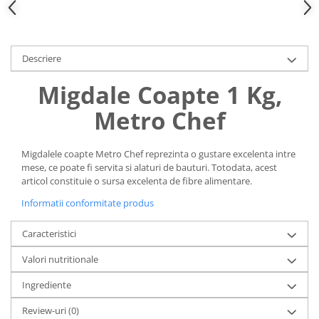
Uniforme medicale de unica
Cutii depozitare
folosinta
Umerase pentru haine si suporturi
Organizatoare imbracaminte si
Descriere
incaltaminte
Migdale Coapte 1 Kg,
Cosuri de gunoi
Carucioare pentru cumparaturi
Metro Chef
Baterii, acumulatori si
incarcatoare
Migdalele coapte Metro Chef reprezinta o gustare excelenta intre
mese, ce poate fi servita si alaturi de bauturi. Totodata, acest
articol constituie o sursa excelenta de fibre alimentare.
Informatii conformitate produs
Caracteristici
Valori nutritionale
Ingrediente
Review-uri
(0)