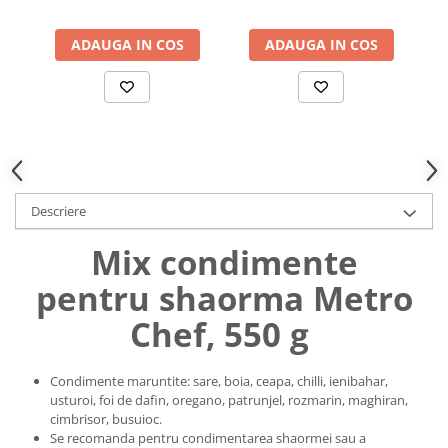
Uniforme medicale de unica
Cutii depozitare
folosinta
ADAUGA IN COS
ADAUGA IN COS
Umerase pentru haine si suporturi
Organizatoare imbracaminte si
incaltaminte
Cosuri de gunoi
Carucioare pentru cumparaturi
Baterii, acumulatori si
incarcatoare
Descriere
Mix condimente
pentru shaorma Metro
Chef, 550 g
Condimente maruntite: sare, boia, ceapa, chilli, ienibahar,
usturoi, foi de dafin, oregano, patrunjel, rozmarin, maghiran,
cimbrisor, busuioc.
Se recomanda pentru condimentarea shaormei sau a