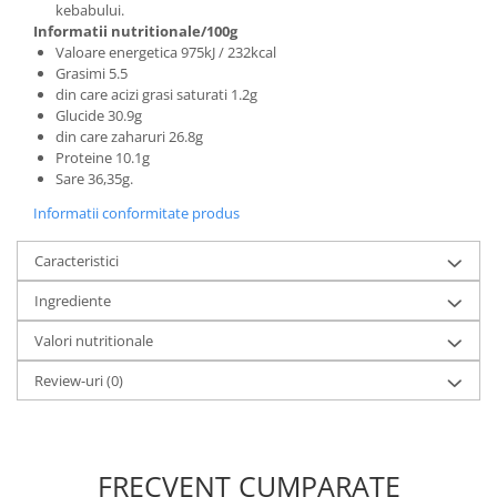
kebabului.
Informatii nutritionale/100g
Valoare energetica 975kJ / 232kcal
Grasimi 5.5
din care acizi grasi saturati 1.2g
Glucide 30.9g
din care zaharuri 26.8g
Proteine 10.1g
Sare 36,35g.
Informatii conformitate produs
Caracteristici
Ingrediente
Valori nutritionale
Review-uri
(0)
FRECVENT CUMPARATE