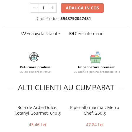
Geluri si deodorante igiena intima
Maturi, mopuri si galeti
ADAUGA IN COS
Tampoane si absorbante
Accesorii maturi, mopuri & galeti
Scutece adulti
Produse curatare casa si exterior
Cod Produs:
5948792047481
Solare
Detergenti universali
Adauga la Favorite
Cere informatii
Produse autobronzante
Solutii dezinfectante
Produse cu protectie solara
Servetele umede antibacteriene
suprafete
Igiena dentara
Solutie curatat mobila
Pasta de dinti
Solutie curatat podele
Produse manichiura & pedichiura
Returnare produse
Impachetare premium
Solutie curatat geamuri
30 de zile drept retur
Cu atentie pentru produsele tale
Oja
Stergatoare geam
Dizolvante si tratamente pentru
ALTI CLIENTI AU CUMPARAT
Solutie curatat covoare
unghii
Insecticide & capcane
Machiaj
Produse ingrijire incaltaminte si
Luciu si balsam de buze
accesorii
Boia de Ardei Dulce,
Piper alb macinat, Metro
Co
Produse dezinfectante
Kotanyi Gourmet, 640 g
Chef, 250 g
S
Masini curatat pardoseli
Alcool sanitar
Odorizant camera
43,46 Lei
47,84 Lei
Consumabile sanitare
Organizare si depozitare