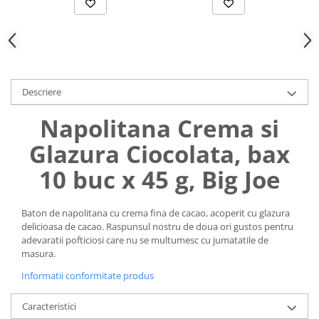
Uniforme medicale de unica
Cutii depozitare
folosinta
Umerase pentru haine si suporturi
Organizatoare imbracaminte si
incaltaminte
Cosuri de gunoi
Descriere
Carucioare pentru cumparaturi
Napolitana Crema si
Baterii, acumulatori si
incarcatoare
Glazura Ciocolata, bax
10 buc x 45 g, Big Joe
Baton de napolitana cu crema fina de cacao, acoperit cu glazura
delicioasa de cacao. Raspunsul nostru de doua ori gustos pentru
adevaratii pofticiosi care nu se multumesc cu jumatatile de
masura.
Informatii conformitate produs
Caracteristici