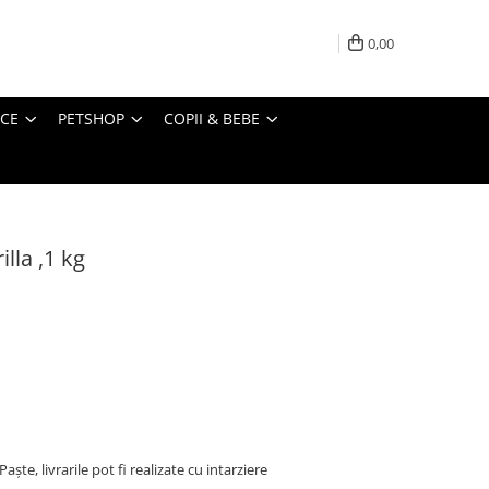
0,00
ICE
PETSHOP
COPII & BEBE
lla ,1 kg
ște, livrarile pot fi realizate cu intarziere