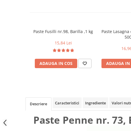
Geluri si deodorante igiena intima
Maturi, mopuri si galeti
Tampoane si absorbante
Accesorii maturi, mopuri & galeti
Scutece adulti
Produse curatare casa si exterior
Solare
Detergenti universali
Paste Fusilli nr.98, Barilla ,1 kg
Paste Lasagna c
Produse autobronzante
Solutii dezinfectante
500
Produse cu protectie solara
Servetele umede antibacteriene
15,84 Lei
suprafete
16,96
Igiena dentara
Solutie curatat mobila
Pasta de dinti
Solutie curatat podele
ADAUGA IN COS
ADAUGA IN
Produse manichiura & pedichiura
Solutie curatat geamuri
Oja
Stergatoare geam
Dizolvante si tratamente pentru
Solutie curatat covoare
unghii
Insecticide & capcane
Machiaj
Produse ingrijire incaltaminte si
Caracteristici
Ingrediente
Valori nut
Descriere
Luciu si balsam de buze
accesorii
Produse dezinfectante
Masini curatat pardoseli
Paste Penne nr. 73, B
Alcool sanitar
Odorizant camera
Consumabile sanitare
Organizare si depozitare