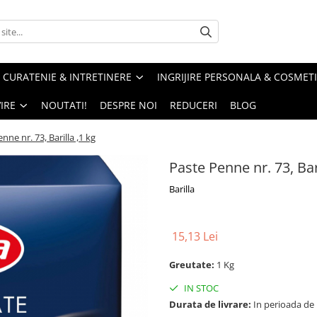
CURATENIE & INTRETINERE
INGRIJIRE PERSONALA & COSMET
IRE
NOUTATI!
DESPRE NOI
REDUCERI
BLOG
nne nr. 73, Barilla ,1 kg
Paste Penne nr. 73, Bari
Barilla
15,13 Lei
Greutate:
1 Kg
IN STOC
Durata de livrare:
In perioada de Pa