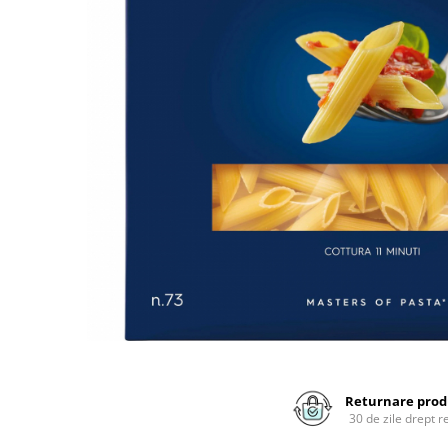
Alte bauturi alcoolice
Hartie igienica
Servetele umede antibacteriene
Chipsuri & Snacksuri
Sosuri si dressinguri
pentru maini
Bauturi Non-Alcoolice
Dezinfectant toaleta
Siropuri si toppinguri
Lotiuni si creme de corp
Bauturi carbogazoase
Detartrant toaleta
Condimente
Tratamente ingrijire corp
Bauturi necarbogazoase
Solutii suprafete baie
Faina, orez & alte alimente de baza
Deodorante si antiperspirante
Bauturi energizante
Odorizant toaleta
Paste fainoase si cereale
Ceara, benzi si creme depilatoare
Apa
Absorbant umiditate
Ulei, otet
Plasturi
Siropuri
Solutii desfundat tevi
Cafea si ceai
Sapun dezinfectant
Perii wc
Gem, miere si alte creme
Ingrijire par
Produse curatare bucatarie
tartinabile
Sampon de par
Detergent vase
Dulciuri
Balsam de par
Solutii suprafete bucatarie
Chipsuri & Snaksuri
Tratamente si masca de par
Saci menajeri
Conserve
Vopsea de par si oxidant
Bureti vase si lavete
Bauturi alcoolice
Fixativ si spuma de par
Folii si pungi alimentare
Ceara de par si gel
Prosoape de hartie si servetele
Produse ingrijire barba si mustata
Returnare prod
Manusi unica folosinta
30 de zile drept r
Igiena intima
Vesela unica folosinta