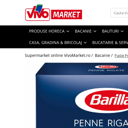
Produse Horeca
Bacanie
Bauturi
Curatenie & Intretinere
Ingrijire personala & Cosmetice
Petshop
Copii & Bebe
Casa, Gradina & Bricolaj
Bucatarie & Servire
Produse profesionale de curatenie
Alimente de baza
Bauturi alcoolice
Spalare si intretinere rufe
Ingrijire ten
Hrana
Scutece bebelusi
Bucatarie
Depozitare alimente
PRODUSE HORECA
BACANIE
BAUTURI
horeca
Paste fainoase
Vinuri
Detergent rufe
Masti pentru ten si gomaje
Hrana pentru caini
Scutece si chilotei
Intretinere & Cosmetica auto
Borcane si capace
CASA, GRADINA & BRICOLAJ
BUCATARIE & SERV
Detergenti profesionali rufe
Sampanie, Prosecco & Vin Spumant
Balsam de rufe
Creme de fata
Hrana pentru pisici
Servetele umede bebelusi
Conserve
Produse curatare interior auto
Detergenti pardoseli profesionali
Whisky
Solutii anticalcar
Produse demachiere si curatare
Biscuiti si recompense
Igiena si ingrijire
Supermarket online VivoMarket.ro /
Bacanie /
Paste Pe
Textile & Covoare
Condimente & Mixuri
Detergenti vase & masina de vase
Vodca
Solutii curatat pete
Servetele si dischete demachiante
Igiena animale de companie
Sampon si balsam copii
Fete de masa
profesionali
Cafea & Ceai
Cognac & Armaniac
Solutii intretinere textile
Spuma si gel de ras
Asternuturi si substraturi
Sapun & Gel de dus copii
Lenjerii de pat
Degresanti universali
Cafea
Gin
Inalbitor rufe si apret
After shave
Creme si lotiuni de corp copii
Manusi bucatarie
Dezinfectanti
Ceaiuri
Rom
Mese de calcat
Aparate de ras clasice
Ulei de corp copii
Pilote
Detartrant
Ketchup & Sosuri
Lichior
Huse mese de calcat
Ingrijire corp
Parfumuri si deodorante copii
Prosoape
Consumabile hotel
Cereale
Aperitive
Uscatoare rufe
Geluri de dus
Prosoape hotel
Tequila
Accesorii uscatoare rufe
Dulceata, Miere & Crema
Sapunuri
Sapunuri & dispensere de sapun
tartinabila
Bauturi traditionale
Cosuri pentru rufe si Ligheane
Spuma si saruri de baie
Produse mini & kit-uri ingrijire
Beri
Produse curatare baie
Dulciuri
Gel antibacterian si igienizant
Produse alimentare/Bacanie