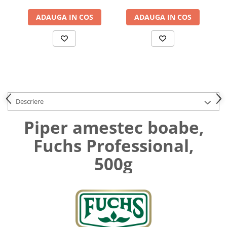
Uniforme medicale de unica
Cutii depozitare
ADAUGA IN COS
ADAUGA IN COS
folosinta
Umerase pentru haine si suporturi
Organizatoare imbracaminte si
incaltaminte
Cosuri de gunoi
Carucioare pentru cumparaturi
Baterii, acumulatori si
incarcatoare
Descriere
Piper amestec boabe,
Fuchs Professional,
500g