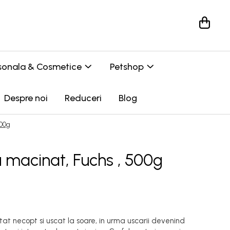
ersonala & Cosmetice
Petshop
Despre noi
Reduceri
Blog
500g
 macinat, Fuchs , 500g
ltat necopt si uscat la soare, in urma uscarii devenind