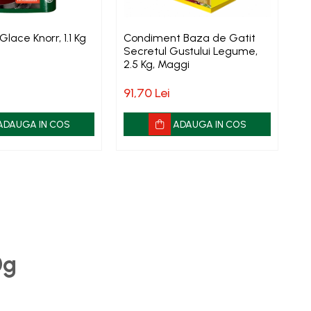
lace Knorr, 1.1 Kg
Condiment Baza de Gatit
C
Secretul Gustului Legume,
Pu
2.5 Kg, Maggi
96
91,70 Lei
ADAUGA IN COS
ADAUGA IN COS
0g