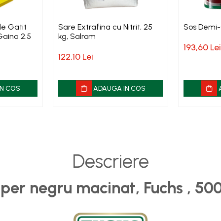
e Gatit
Sare Extrafina cu Nitrit, 25
Sos Demi-G
Gaina 2.5
kg, Salrom
193,60 Lei
122,10 Lei
N COS
ADAUGA IN COS
Descriere
iper negru macinat, Fuchs , 50