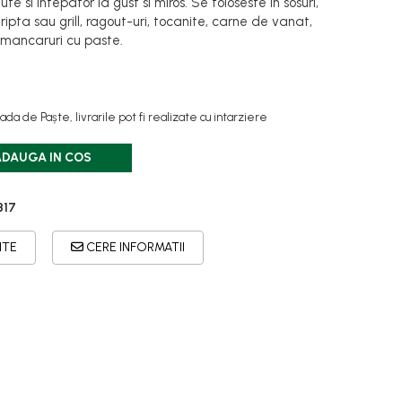
iute si intepator la gust si miros. Se foloseste in sosuri,
ipta sau grill, ragout-uri, tocanite, carne de vanat,
 mancaruri cu paste.
ada de Paște, livrarile pot fi realizate cu intarziere
ADAUGA IN COS
817
ITE
CERE INFORMATII