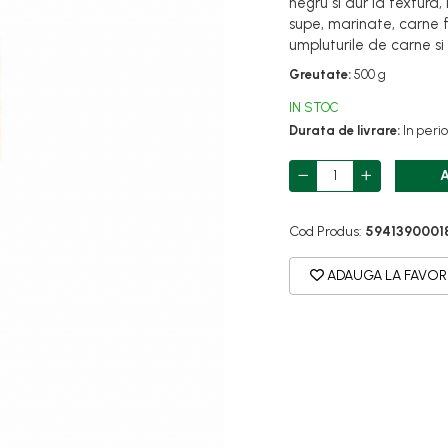
negru si dur la textura, 
supe, marinate, carne fr
umpluturile de carne si
Greutate:
500 g
IN STOC
Durata de livrare:
In perio
Cod Produs:
5941390001
ADAUGA LA FAVOR