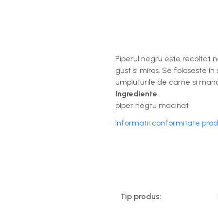
Baterii, acumulatori si
incarcatoare
Piperul negru este recoltat ne
gust si miros. Se foloseste in
umpluturile de carne si manc
Ingrediente
piper negru macinat
Informatii conformitate pro
Tip produs: