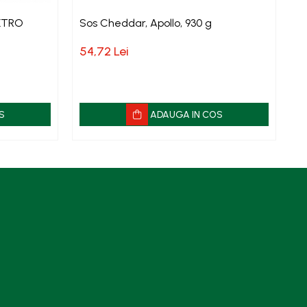
METRO
Sos Cheddar, Apollo, 930 g
To
8
S
54,72 Lei
1
S
ADAUGA IN COS